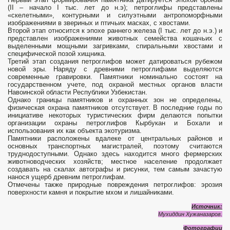
(II – начало I тыс. лет до н.э); петроглифы представлены
«скелетными», контурными и силуэтными антропоморфными
изображениями в звериных и птичьих масках, с хвостами.
Второй этап относится к эпохе раннего железа (I тыс. лет до н.э.) и
представлен изображениями животных семейства кошачьих с
выделенными мощными загривками, спиральными хвостами и
специфической позой хищника.
Третий этап создания петроглифов может датироваться рубежом
новой эры. Наряду с древними петроглифами выделяются
современные гравировки. Памятники номинально состоят на
государственном учете, под охраной местных органов власти
Навоинской области Республики Узбекистан.
Однако границы памятников и охранных зон не определены,
физическая охрана памятников отсутствует. В последние годы по
инициативе некоторых туристических фирм делаются попытки
организации охраны петроглифов Кырбукан и Бохали и
использования их как объекта экотуризма.
Памятники расположены вдалеке от центральных районов и
основных транспортных магистралей, поэтому считаются
труднодоступными. Однако здесь находится много фермерских
животноводческих хозяйств; местное население продолжает
создавать на скалах автографы и рисунки, тем самым зачастую
нанося ущерб древним петроглифам.
Отмечены также природные повреждения петроглифов: эрозия
поверхности камня и покрытие мхом и лишайниками.
Источник:
Мухиддин Хужаназаров.
Фотографии