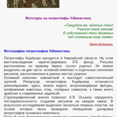
Фототуры на петроглифы Узбекистана.
«Танцуйте же, жёлтые тени!
Разите оленя копьём!
Я собственной тени движенье
под солнечным вижу огнём»
Петр Корытко.
Фотографии петроглифов Узбекистана.
Петроглифы Кырбукан находятся в Навоийской области. На этом
местонахождении зарегистрировано 576 фигур. Рисунки
расположены по правому берегу сухого ущелья. Их можно
разделить на две части: основной комплекс и отдельные скопления
рисунков, расположенные в разных местах ущелья.
Основной комплекс компактный и выглядит самостоятельной
группой. Репертуар петроглифов Кырбукана отличается
разнообразием: здесь можно видеть антропоморфные фигуры,
изображения животных, птиц, солярных символов, а также много
арабских и современных надписей.
Стратиграфический анализ позволил А.В. Оськину определить
последовательность создания рисунков на каждом камне. В
результате исследования выделено несколько опорных пластов, на
основе которых была проведена обобщенная датировка
петроглифов основного комплекса.
Первый этап формирования памятника датируется эпохой бронзы