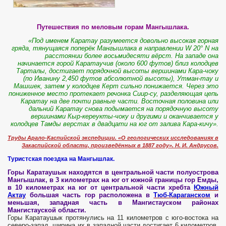
Путешествия по меловым горам Мангышлака.
«Под именем Каратау разумеется довольно высокая горная
гряда, тянущаяся поперёк Мангышлака в направлении W 20° N на
расстоянии более восьмидесяти вёрст. На западе она
начинается горой Каратаучив (около 600 футов) близ колодцев
Тарталы, достигает порядочной высоты вершинами Кара-чоку
(по Иванину 2,450 футов абсолютной высоты), Утман-тау и
Машшек, затем у колодцев Керт сильно понижается. Через это
пониженное место протекает речонка Сиир-су, разделяющая цепь
Каратау на две почти равные части. Восточная половина или
дальний Каратау снова подымается на порядочную высоту
вершинами Кыр-кереукты-чоку и другими и оканчивается у
колодцев Тамды верстах в двадцати на юг от залива Кара-кичу».
Труды Арало-Каспийской экспедиции. «О геологических исследованиях в
Закаспийской области, произведённых в 1887 году». Н. И. Андрусов.
Туристская поездка на Мангышлак.
Горы Каратаушык находятся в центральной части полуострова
Мангышлак, в 3 километрах на юг от южной границы гор Емды,
в 10 километрах на юг от центральной части хребта
Южный
Актау
большая часть гор расположена в
Тюб-Караганском
и
меньшая, западная часть в Мангистауском районах
Мангистауской области.
Горы Каратаушык протянулись на 11 километров с юго-востока на
северо-запад, ширина их в западной части достигает 6 километров.