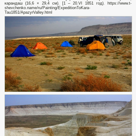
карандаш (16,6 × 29,4 см). [1 – 20.VI 1851 год). https://www.t-
shevchenko.name/ru/Painting/ExpeditionToKara-
Tau1851/ApazyrValley.html