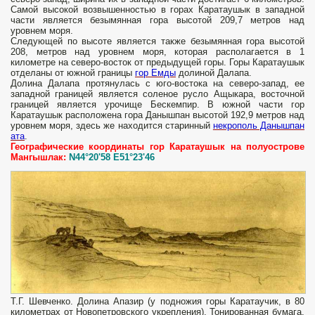
Самой высокой возвышенностью в горах Каратаушык в западной
части является безымянная гора высотой 209,7 метров над
уровнем моря.
Следующей по высоте является также безымянная гора высотой
208, метров над уровнем моря, которая располагается в 1
километре на северо-восток от предыдущей горы. Горы Каратаушык
отделаны от южной границы
гор Емды
долиной Далапа.
Долина Далапа протянулась с юго-востока на северо-запад, ее
западной границей является соленое русло Ащыкара, восточной
границей является урочище Бескемпир. В южной части гор
Каратаушык расположена гора Данышпан высотой 192,9 метров над
уровнем моря, здесь же находится старинный
некрополь Данышпан
ата
.
Географические координаты гор Каратаушык на полуострове
Мангышлак:
N44°20'58 E51°23'46
Т.Г. Шевченко. Долина Апазир (у подножия горы Каратаучик, в 80
километрах от Новопетровского укрепления). Тонированная бумага,