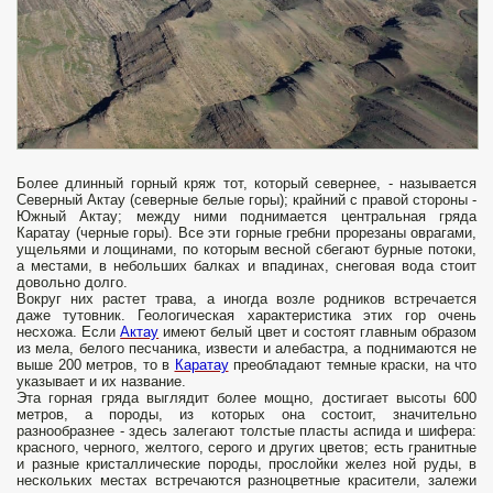
Более длинный горный кряж тот, который севернее, - называется
Се­верный Актау (северные белые горы); крайний с правой стороны -
Южный Актау; между ними поднимается цент­ральная гряда
Каратау (черные горы). Все эти горные гребни прорезаны оврагами,
ущельями и лощинами, по которым весной сбегают бурные потоки,
а местами, в не­больших балках и впадинах, снеговая вода стоит
доволь­но долго.
Вокруг них растет трава, а иногда возле родни­ков встречается
даже тутовник. Геологическая характеристика этих гор очень
несхожа. Если
Актау
имеют белый цвет и состоят главным образом
из мела, белого песчаника, извести и алебастра, а подни­маются не
выше 200 метров, то в
Каратау
преобладают темные краски, на что
указывает и их название.
Эта горная гряда выглядит более мощно, достигает высоты 600
метров, а породы, из которых она состоит, значительно
разнообразнее - здесь залегают толстые пласты аспида и шифера:
красно­го, черного, желтого, серого и других цветов; есть гранит­ные
и разные кристаллические породы, прослойки желез ной руды, в
нескольких местах встречаются разноцветные красители, залежи