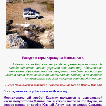
Поездка в горы Каратау на Мангышлаке.
«Поднявшись на Ак-Джул, мы увидели прекрасную картину. На
западе виднелась черная, угрюмая цепь Кара-тау, обрамленная
меловыми образованиями, на северо-востоке было видно море,
именно залив Чаганак (южная часть залива Кайдак), а на востоке
открывалась высокая нагорная равнина Устюрта».
«Через Мангышлак и Устюрт в Туркестан». Барбот де Марни. 1889 год.
Восхождение на гору Бесшокы на Мангистау.
Меридиональный хребет Каратау находится в центральной
части полуострова Мангышлак в южной части от гор Кауше, на
северо-западе от хребта Южный Актау, южнее залива Сарыташ