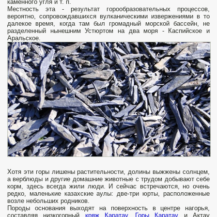
каменного угля и т. п.
Местность эта - результат горообразовательных процес­сов,
вероятно, сопровождавшихся вулканическими извер­жениями в то
далекое время, когда там был громадный морской бассейн, не
разделенный нынешним Устюртом на два моря - Каспийское и
Аральское.
Хотя эти горы лишены растительности, долины выжже­ны солнцем,
а верблюды и другие домашние животные с трудом добывают себе
корм, здесь всегда жили люди. И сейчас встречаются, но очень
редко, маленькие казах­ские аулы: две-три юрты, расположенные
возле небольших родников.
Породы основания выхо­дят на поверхность в центре нагорья,
составляя низкогорный
кряж Каратау
.
Горы Каратау
и Актау