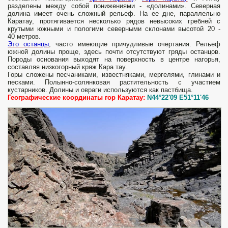
разделены между собой понижениями - «долинами». Северная
долина имеет очень сложный рельеф. На ее дне, параллельно
Каратау, протягивается несколько рядов невысоких гребней с
крутыми южными и пологими северными склонами высотой 20 -
40 метров.
Это останцы
, часто имеющие причудливые очертания. Рельеф
южной долины проще, здесь почти отсутствуют гряды останцов.
Породы основания выхо­дят на поверхность в центре нагорья,
составляя низкогорный кряж Кара тау.
Горы сложены песчаниками, известняками, мергелями, глинами и
песками. Полынно-солянковая растительность с участием
кустарников. Долины и овраги используются как пастбища.
Географические координаты гор Каратау:
N44°22'09 E51°11'46