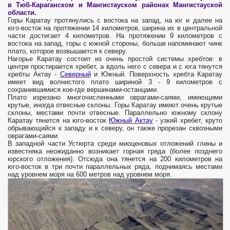
в Тюб-Караганском и Мангистауском районах Мангистауской
области.
Горы Каратау протянулись с востока на запад, на юг и далее на
юго-восток на протяжении 14 километров, ширина их в центральной
части достигает 4 километров. На протяжении 9 километров с
востока на запад, горы с южной стороны, больше напоминают чинк
плато, которое возвышается к северу.
Нагорье Каратау состоит из очень простой системы хребтов: в
центре простирается хребет, а вдоль него с севера и с юга тянутся
хребты Актау -
Северный
и Южный. Поверхность хребта Каратау
имеет вид волнистого плато шириной 3 - 9 километров с
сохранившимися кое-где вершинами-останцами.
Плато изрезано многочисленными оврагами-саями, имеющими
крутые, иногда отвесные склоны. Горы Каратау имеют очень крутые
склоны, местами почти отвесные. Параллельно южному склону
Каратау тянется на юго-восток
Южный Актау
- узкий хребет, круто
обрывающийся к западу и к северу, он также прорезан сквозными
оврагами-саями.
В за­падной части Устюрта среди миоценовых отложений гли­ны и
известняка неожиданно возникает горная гряда (бо­лее позднего
юрского отложения). Отсюда она тянется на 200 километров на
юго-восток в три почти параллельных ряда, поднимаясь местами
над уровнем моря на 600 метров над уровнем моря.