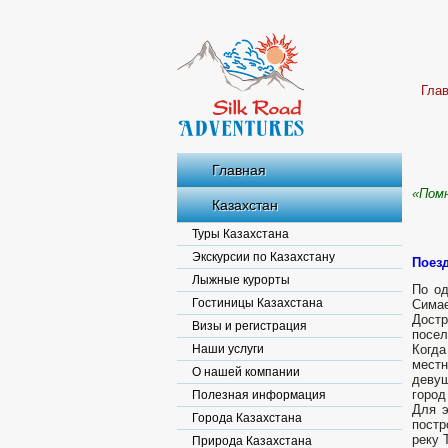
Гла
Главная
«Пом
Казахстан
Туры Казахстана
Экскурсии по Казахстану
Поезд
Лыжные курорты
По од
Гостиницы Казахстана
Сима
Дост
Визы и регистрация
посел
Наши услуги
Когд
мест
О нашей компании
девуш
город
Полезная информация
Для э
Города Казахстана
постр
реку 
Природа Казахстана