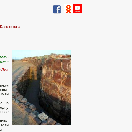
Казахстана.
стать
ным»
 Лец.
сыном
ывал.
имай
ас в
 одну
я неё
начал
вести
й.