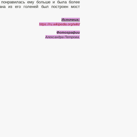
я понравилась ему больше и была более
кана из его голеней был построен мост
Источник:
https://ru.wikipedia.org/wiki/
Фотографии
Александра Петрова.