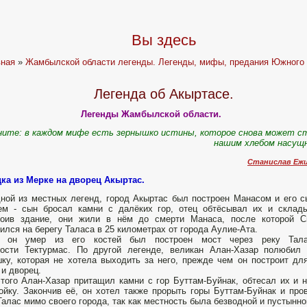
Вы здесь
вная
»
Жамбылской области легенды. Легенды, мифы, предания Южного 
Легенда об Акыртасе.
Легенды Жамбылской области.
ните: в каждом мифе есть зернышко истины, которое снова может 
нашим хлебом насущ
Станислав Ежи
ка из Мерке на дворец Акыртас.
ной из местных легенд, город Акыртас был построен Манасом и его 
ем - сын бросал камни с далёких гор, отец обтёсывал их и склад
роив здание, они жили в нём до смерти Манаса, после которой С
ился на берегу Таласа в 25 километрах от города Аулие-Ата.
а он умер из его костей был построен мост через реку Тал
ности Тектурмас. По другой легенде, великан Алан-Хазар полюбил
ку, которая не хотела выходить за него, прежде чем он построит дл
 и дворец.
того Алан-Хазар притащил камни с гор Буттам-Буйнак, обтесал их и 
ойку. Закончив её, он хотел также прорыть горы Буттам-Буйнак и про
Талас мимо своего города, так как местность была безводной и пустынно