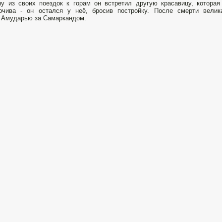
у из своих поездок к горам он встретил другую красавицу, котора
орчива - он остался у неё, бросив постройку. После смерти вели
 Амударью за Самаркандом.