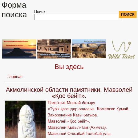
Форма
Поиск
поиска
Вы здесь
Главная
Акмолинской области памятники. Мавзолей
«Қос бейіт».
Памятник Монтай батыру.
«Түрік қағандар ордасы». Комплекс Кумай.
Захоронение Казы батыра.
Мавзолей «Қос бейіт».
Мавзолей Кызыл-Там (Ахмета).
Мавзолей Олжабай Толыбай ұлы.