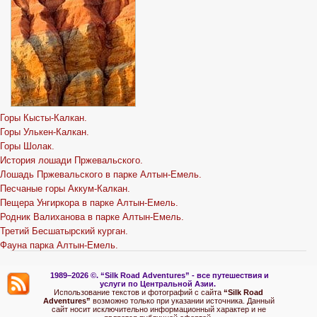
Горы Кысты-Калкан.
Горы Улькен-Калкан.
Горы Шолак.
История лошади Пржевальского.
Лошадь Пржевальского в парке Алтын-Емель.
Песчаные горы Аккум-Калкан.
Пещера Унгиркора в парке Алтын-Емель.
Родник Валиханова в парке Алтын-Емель.
Третий Бесшатырский курган.
Фауна парка Алтын-Емель.
1989–2026 ©.
“Silk Road Adventures” - вс
е путешествия и
услуги по Центральной Азии.
Использование текстов и фотографий с сайта
“Silk Road
Adventures”
возможно только при указании источника. Данный
сайт носит исключительно информационный характер и не