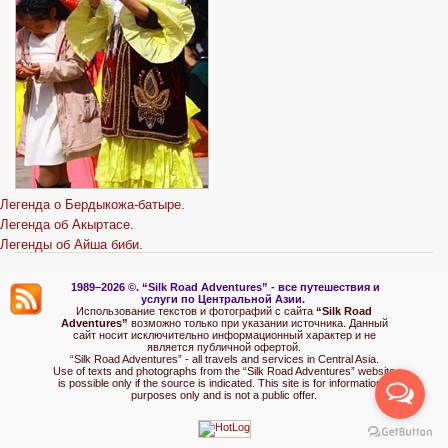
Легенда о Бердыкожа-батыре.
Легенда об Акыртасе.
Легенды об Айша биби.
1989–2026 ©.
“Silk Road Adventures” - вс
е путешествия и
услуги по Центральной Азии.
Использование текстов и фотографий с сайта
“Silk Road
Adventures”
возможно только при указании источника. Данный
сайт носит исключительно информационный характер и не
является публичной офертой.
“Silk Road Adventures” - all travels and services in Central Asia.
Use of texts and photographs from the “Silk Road Adventures” website
is possible only if the source is indicated. This site is for informational
purposes only and is not a public offer.