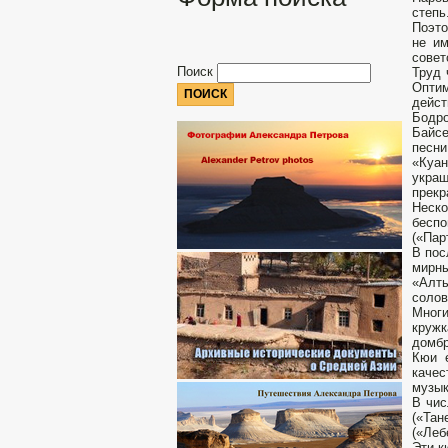
степь
Поэто
не им
совет
Поиск
Труд 
Опти
дейст
Бодро
Байсе
песни
«Куан
украш
прекр
Неско
бесп
(«Пар
В пос
мирны
«Алты
солов
Многи
кружк
домбр
Кюи е
качес
музык
В чис
(«Тан
(«Леб
Эти к