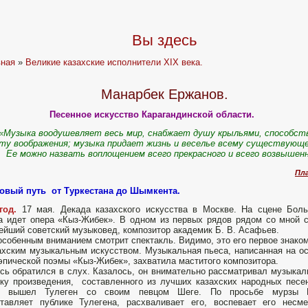
Вы здесь
вная
»
Великие казахские исполнители XIX века.
Манарбек Ержанов.
Песенное искусство Карагандинской области.
«Музыка воодушевляет весь мир, снабжает душу крыльями, способс
ту воображения; музыка придает жизнь и веселье всему существующе
Ее можно назвать воплощением всего прекрасного и всего возвышен
Пл
овый путь от Туркестана до Шымкента.
год.
17 мая. Декада казахского искусства в Москве. На сцене Бол
а идет опера «Кыз-Жибек». В одном из первых рядов рядом со мной 
ейший советский музыковед, композитор академик Б. В. Асафьев.
особенным вниманием смотрит спектакль. Видимо, это его первое знако
ахским музыкальным искусством. Музыкальная пьеса, написанная на о
эпической поэмы «Кыз-Жибек», захватила маститого композитора.
сь обратился в слух. Казалось, он внимательно рассматривал музыка
ку произведения, составленного из лучших казахских народных песе
у вышел Тулеген со своим певцом Шеге. По просьбе мурзы 
тавляет публике Тулегена, расхваливает его, воспевает его несм