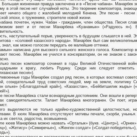
. Большая жизненная правда заключена и в «Песне чабана». Манарбек з
му в этой песне нет случайной ноты. Это творение композитора, знающе
еет ничего общего с жалобной мелодией Кенена. Эти песни - песни
ской эпохи, о труженике, строителе новой жизни.
чабана почетен, нужен. Чабан - гражданин, член общества. Песня слав
мизмом веет и от песни Манарбека «Куанамын» («Радуюсь я»). 
вительность.
сть, наступательный порыв, уверенность в будущем слышатся в ней. Э
итова - «соловей казахского народа». Манарбек был сам великолепны
, знал, как можно голосом передать ее малейшие оттенки.
амын» написана для высокого сильного женского голоса. Композитор в
ают песню. Манарбек не учился в консерватории, он не знаком с закон
асно.
лько песен композитор сочинил в годы Великой Отечественной войн
ощадными к врагу, любить Родину. Среди них следует отметить
тизанская песня»).
левоенные годы Манарбек создал ряд песен, в которых воспевал совет
й, созидательный труд советских людей, мир на земле, политику С
н ольке» («Благодатный край»), «Казахстан», «Бейбитшилик жыры» («
ей!»).
е песни Манарбека стали всенародным достоянием. Они вошли в репер
ах самодеятельности. Талант Манарбека многогранен. Он поет, игр
ист.
го выделяются не только идейно-художественной целостностью, но
твами. В кюях Манарбека отсутствуют мотивы печали, скорби, унынья
а их светла, радостна, возвышенна.
ле кюев Манарбека можно назвать «Орталык» (букв. «Центр»), «Орнек» 
ец»), «Жетису» («Семиречье»), «Женген солдат» («Солдат-победитель»)
едь»).
юи по художественным достоинствам не уступают друг другу и как бы сам