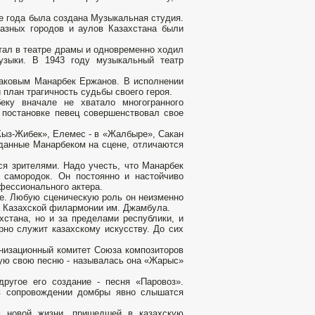
е года была создана Музыкальная студия.
азных городов и аулов Казахстана были
тал в театре драмы и одновременно ходил
узыки. В 1943 году музыкальный театр
аковым Манарбек Ержанов. В исполнении
план трагичность судьбы своего героя.
еку вначале не хватало многогранного
к постановке певец совершенствовал свое
«Кыз-Жибек», Елемес - в «Жалбыре», Сакан
озданные Манарбеком на сцене, отличаются
ся зрителями. Надо учесть, что Манарбек
, самородок. Он постоянно и настойчиво
офессионального актера.
е. Любую сценическую роль он неизменно
в Казахской филармонии им. Джамбула.
хстана, но и за пределами республики, и
но служит казахскому искусству. До сих
анизационный комитет Союза композиторов
вую свою песню - называлась она «Жарыс»
ругое его создание - песня «Паровоз».
в сопровождении домбры явно слышатся
м новой жизни, пришедшей в казахскую