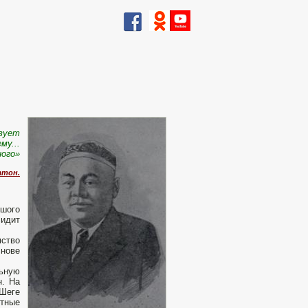
твует
му...
ного»
атон.
ьшого
сидит
мство
снове
льную
н. На
Шеге
етные