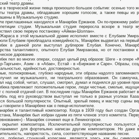
ский театр драмы.
е в творческой жизни певца произошло большое событие: осенью того ж
ты театра драмы, обладавшие хорошим голосом, а также певцы из р
ашены в Музыкальную студию.
ле приглашенных находился и Манарбек Ержанов. Он по-прежнему рабо
епетиции студии. Музыкальная студия переросла вскоре в театр м
ствил свою первую постановку «Айман-Шолпан».
Жараса в этой музыкальной драме исполнял вместе с Елубаем Умирз
роли Елубаем преобладала комедийность, Манарбек выдвигал на первый 
рбек в данной роли выступал дублером Елубая. Конечно, Манарб
рства талантливого, опытного Елубая Умирзакова, но от постановки 
ческое дарование.
бек пел во многих операх, создал целый ряд образов: Шеге - в опере 
Ер-Таргыне», Азим - в «Абае», Естай - в «Биржане и Саре». Образы, с
альностью, идейностью, достоверностью.
ые, полнокровные, глубоко народные, эти образы надолго запоминают
лучил ни музыкального, ни театрального образования. Он самоучка
ал над собой, читал, слушал, смотрел, думал и поднялся до уровня пр
бека привлекают положительные герои, люди честные, смелые, ищущи
т с полной отдачей сил. В последние годы Манарбек Ержанов работает 
бль под его руководством выступал не только в разных уголках Каза
ся большой популярности. Опытный, зрелый певец и мастер сцены вер
ы говорили о Манарбеке как о певце-исполнителе.
нарбек и талантливый композитор. Когда в 1939 году был создан Орг
стана, Манарбек был избран одним из пяти членов этого комитета. Пер
евнование») - Манарбек сочинил еще в Лениногорске.
 окрылил композитора. Исключительной популярностью пользуется д
мпанемент для фортепьяно написан другим композитором. Но даже 
ительность, напористость, сила, соответствующие названию песни.
воз, победно стучащий колесами, является здесь как бы символо