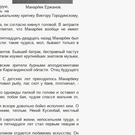
рую,
Манарбек Ержанов.
пь на
ыкальному критику Виктору Городинскому,
, он согласно кивнул головой. В антракте
тветил, что Манарбек вообще не имеет
 пятнадцать-двадцать назад Манарбек был
: такие чудеса, мол, бывают только в
антов. Бывший батрак, бесправный пастух
твом изумил крупнейших знатоков музыки,
вские зрители бурными аплодисментами
е Карагандинской области. Отец будущего
. С детских лет приходилось Манарбеку
вил рыбу, пас скот у баев, плотничал, -
го однажды палкой по голове и оставил о
ес побои бая, чудом спасся мальчик от,
и вскоре довольно бойко исполнял кюи. О
енним, теплым. Некий Кусенбай, местный
й сиротской жизни, непосильном труде, о
те пятнадцати лет стал первым певцом и
целиком отдается любимому искусству. Он