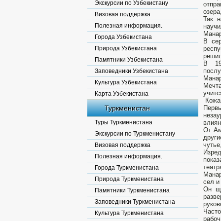
Экскурсии по Узбекистану
отпра
озера
Визовая поддержка
Так 
Полезная информация.
научи
Манар
Города Узбекистана
В се
Природа Узбекистана
респу
решил
Памятники Узбекистана
В 19
послу
Заповедники Узбекистана
Манар
Культура Узбекистана
Мечта
учитс
Карта Узбекистана
Кожа
Туркменистан
Первы
незау
Туры Туркменистана
влиян
От Ам
Экскурсии по Туркменистану
други
чутье
Визовая поддержка
Изред
Полезная информация.
показ
театр
Города Туркменистана
Манар
Природа Туркменистана
сел и
Он ще
Памятники Туркменистана
разв
Заповедники Туркменистана
руков
Часто
Культура Туркменистана
рабоч