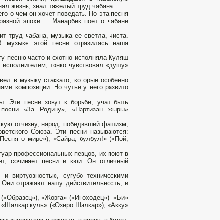
нал жизнь, знал тяжелый труд чабана.
го о чем он хочет поведать. Но эта песня
 разной эпохи. Манарбек поет о чабане
ит труд чабана, музыка ее светла, чиста.
В музыке этой песни отразилась наша
ту песню часто и охотно исполняла Куляш
м исполнителем, тонко чувствовал «душу»
вел в музыку стаккато, которые особенно
ами композиции. Но чутье у него развито
ы. Эти песни зовут к борьбе, учат быть
 песни «За Родину», «Партизан жыры»
скую отчизну, народ, победивший фашизм,
оветского Союза. Эти песни называются:
Песня о мире»), «Сайра, булбул!» («Пой,
туар профессиональных певцов, их поют в
ает, сочиняет песни и кюи. Он отличный
 и виртуозностью, сугубо техническими
. Они отражают нашу действительность, и
(«Образец»), «Жорга» («Иноходец»), «Би»
, «Шалкар куль» («Озеро Шалкар»), «Акку»
и «просятся» в оркестр, в оперу, в балет.