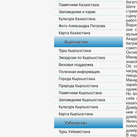
богат
Памятники Казахстана
Шеге
стрем
Заповедники и парки
сцену
Культура Казахстана
работ
Видно
Фото Александра Петрова
они 
Карта Казахстана
музык
Акаде
Кыргызстан
батр
совет
Туры Кыргызстана
Октяб
Манар
Экскурсии по Кыргызстану
знако
Визовая поддержка
Об э
награ
Полезная информация.
певца
Города Кыргызстана
Манар
зараб
Природа Кыргызстана
одним
Памятники Кыргызстана
Но бл
себе 
Заповедники Кыргызстана
казал
Культура Кыргызстана
Домбр
нем с
Карта Кыргызстана
домбр
Увлеч
Узбекистан
побоя
домбр
Туры Узбекистана
В пер