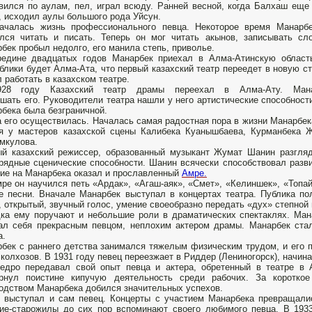
вился по аулам, пел, играл всюду. Ранней весной, когда Балхаш еще
, исходил аулы большого рода Уйсун.
началась жизнь профессионального певца. Некоторое время Манарб
лся читать и писать. Теперь он мог читать акынов, записывать с
бек пробыл недолго, его манила степь, приволье.
редине двадцатых годов Манарбек приехал в Алма-Атинскую област
блики будет Алма-Ата, что первый казахский театр переедет в новую с
 работать в казахском театре.
28 году Казахский театр драмы переехал в Алма-Ату. Мана
шать его. Руководители театра нашли у него артистические способност
бека была безграничной.
 его осуществилась. Началась самая радостная пора в жизни Манарбека
я у мастеров казахской сцены Калибека Куанышбаева, Курманбека Ж
мкулова.
й казахский режиссер, образованный музыкант Жумат Шанин разгляд
рядные сценические способности. Шанин всячески способствовал разв
ие на Манарбека оказал и прославленный
Амре.
ре он научился петь «Ардак», «Агаш-аяк», «Смет», «Келиншек», «Топай
е песни. Вначале Манарбек выступал в концертах театра. Публика по
, открытый, звучный голос, умение своеобразно передать «дух» степной 
ка ему поручают и небольшие роли в драматических спектаклях. Ма
ал себя прекрасным певцом, неплохим актером драмы. Манарбек ста
а.
бек с раннего детства занимался тяжелым физическим трудом, и его п
 колхозов. В 1931 году певец переезжает в Риддер (Лениногорск), начин
дро передавал свой опыт певца и актера, обретенный в театре в 
ернул поистине кипучую деятельность среди рабочих. За коротко
одством Манарбека добился значительных успехов.
 выступал и сам певец. Концерты с участием Манарбека превращалис
ие-старожилы до сих пор вспоминают своего любимого певца. В 193