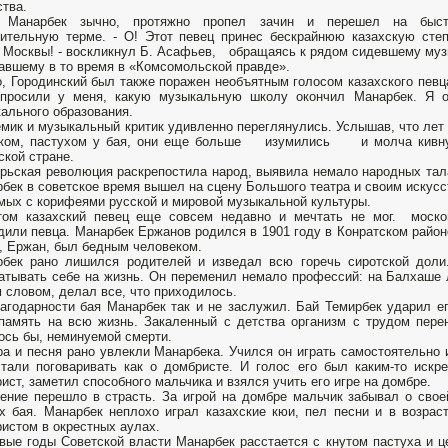
ства.
 Манарбек зычно, протяжно пропел зачин и перешел на быст
ительную терме. - О! Этот певец принес бескрайнюю казахскую сте
 Москвы! - воскликнул Б. Асафьев, обращаясь к рядом сидевшему муз
авшему в то время в «Комсомольской правде».
, Городинский был также поражен необъятным голосом казахского певца
спросили у меня, какую музыкальную школу окончил Манарбек. Я о
ального образования.
мик и музыкальный критик удивленно переглянулись. Услышав, что лет
аком, пастухом у бая, они еще больше изумились и молча кивнули
ской стране.
рьская революция раскрепостила народ, выявила немало народных тал
бек в советское время вышел на сцену Большого театра и своим искусс
мых с корифеями русской и мировой музыкальной культуры.
том казахский певец еще совсем недавно и мечтать не мог. моско
дили певца. Манарбек Ержанов родился в 1901 году в Конратском район
, Ержан, был бедным человеком.
бек рано лишился родителей и изведал всю горечь сиротской доли
атывать себе на жизнь. Он переменил немало профессий: на Балхаше ло
 словом, делал все, что приходилось.
агодарности бая Манарбек так и не заслужил. Бай Темирбек ударил е
память на всю жизнь. Закаленный с детства организм с трудом перен
ось бы, неминуемой смерти.
а и песня рано увлекли Манарбека. Учился он играть самостоятельно 
тали поговаривать как о домбристе. И голос его был каким-то искр
ист, заметил способного мальчика и взялся учить его игре на домбре.
ение перешло в страсть. За игрой на домбре мальчик забывал о свое
х бая. Манарбек неплохо играл казахские кюи, пел песни и в возрас
истом в окрестных аулах.
вые годы Советской власти Манарбек расстается с кнутом пастуха и 