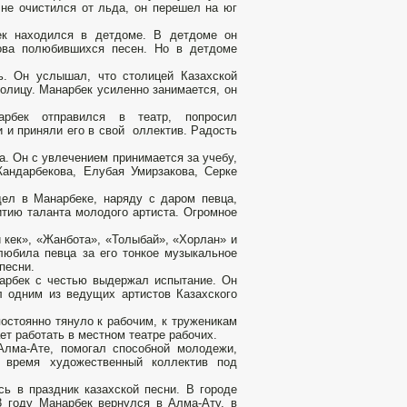
 не очистился от льда, он перешел на юг
ек находился в детдоме. В детдоме он
лова полюбившихся песен. Но в детдоме
ь. Он услышал, что столицей Казахской
толицу. Манарбек усиленно занимается, он
рбек отправился в театр, попросил
и и приняли его в свой оллектив. Радость
. Он с увлечением принимается за учебу,
андарбекова, Елубая Умирзакова, Серке
ел в Манарбеке, наряду с даром певца,
итию таланта молодого артиста. Огромное
 кек», «Жанбота», «Толыбай», «Хорлан» и
любила певца за его тонкое музыкальное
песни.
нарбек с честью выдержал испытание. Он
л одним из ведущих артистов Казахского
остоянно тянуло к рабочим, к труженикам
ает работать в местном театре рабочих.
Алма-Ате, помогал способной молодежи,
е время художественный коллектив под
ь в праздник казахской песни. В городе
3 году Манарбек вернулся в Алма-Ату, в