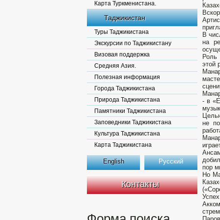
Карта Туркменистана.
Казах
Вскор
Таджикистан
Артис
пригл
Туры Таджикистана
В чис
на р
Экскурсии по Таджикистану
осуще
Визовая поддержка
Роль 
этой 
Средняя Азия.
Мана
Полезная информация
масте
сцени
Города Таджикистана
Манар
Природа Таджикистана
- в «
музык
Памятники Таджикистана
Цельн
Заповедники Таджикистана
не по
работ
Культура Таджикистана
Манар
Карта Таджикистана
играе
Ансам
добил
English
Русский
пор м
Но Ма
Казах
Контакты
(«Сор
Успех
Акко
стрем
Форма поиска
Паро