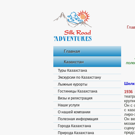
Гла
Главная
Казахстан
поле
Туры Казахстана
Экскурсии по Казахстану
Шелк
Лыжные курорты
Гостиницы Казахстана
1936 
театр
Визы и регистрация
крупн
Наши услуги
Он с 
с каз
О нашей компании
лиро-
Он ве
Полезная информация
мозаи
Города Казахстана
сцен
предс
Природа Казахстана