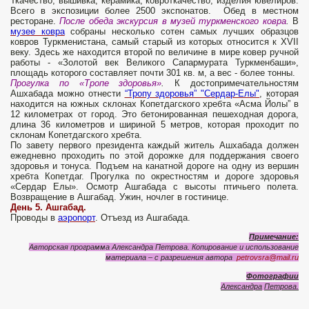
Ткачество, вышивка, керамика, ковроткачество, изделия ювелиров.
Всего в экспозиции более 2500 экспонатов. Обед в местном
ресторане.
После обеда экскурсия в музей туркменского ковра
.
В
музее ковра
собраны несколько сотен самых лучших образцов
ковров Туркменистана, самый старый из которых относится к XVII
веку. Здесь же находится второй по величине в мире ковер ручной
работы - «Золотой век Великого Сапармурата Туркменбаши»,
площадь которого составляет почти 301 кв. м, а вес - более тонны.
Прогулка по «Тропе здоровья»
.
К достопримечательностям
Ашхабада можно отнести
“Тропу здоровья” "Сердар-Елы"
, которая
находится на южных склонах Копетдагского хребта «Асма Йолы” в
12 километрах от город. Это бетонированная пешеходная дорога,
длина 36 километров и шириной 5 метров, которая проходит по
склонам Копетдагского хребта.
По завету первого президента каждый житель Ашхабада должен
ежедневно проходить по этой дорожке для поддержания своего
здоровья и тонуса. Подъем на канатной дороге на одну из вершин
хребта Копетдаг. Прогулка по окрестностям и дороге здоровья
«Сердар Елы». Осмотр Ашгабада с высоты птичьего полета.
Возвращение в Ашгабад. Ужин, ночлег в гостинице.
День 5. Ашгабад.
Проводы в
аэропорт
. Отъезд из Ашгабада.
Примечание:
Авторская программа Александра Петрова. Копирование и использование
материала – с разрешения автора
petrovsra@mail.ru
Фотографии
Александра
Петрова
.