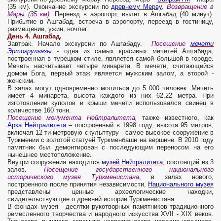
(35 км). Окончание экскурсии по
древнему Мерву
.
Возвращение в
Мары (35 км).
Переезд в аэропорт, вылет в Ашгабад (40 минут).
Прибытие в Ашгабад, встреча в аэропорту, переезд в гостиницу,
размещение, ужин, ночлег.
День 4. Ашгабад.
Завтрак. Начало экскурсии по Ашгабаду.
Посещение
мечети
Эртогрулгазы
- одна из самых красивых мечетей Ашгабада,
построенная в турецком стиле, является самой большой в городе.
Мечеть насчитывает четыре минарета. В мечети, считающейся
домом Бога, первый этаж является мужским залом, а второй -
женским.
В залах могут одновременно молиться до 5 000 человек. Мечеть
имеет 4 минарета, высота каждого из них 62,22 метра. При
изготовлении куполов и крыши мечети использовался свинец в
количестве 160 тонн.
Посещение монумента Нейтралитета
,
также известного, как
Арка Нейтралитета
– построенный в 1998 году, высота 95 метров,
включая 12-ти метровую скульптуру - самое высокое сооружение в
Туркмении с золотой статуей Туркменбаши на вершине. В 2010 году
памятник был демонтирован с последующим переносом на его
нынешнее местоположение.
Внутри сооружения находится
м
узей Нейтралитета
, состоящий из 3
залов.
Посещение государственного национального
исторического музея Туркменистана
, в залах нового,
построенного после принятия независимости,
Национального музея
представлены ценные археологические находки,
свидетельствующие о древней истории Туркменистана.
В фондах музея - десятки рукотворных памятников традиционного
ремесленного творчества и народного искусства XVII - XIX веков.