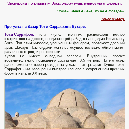
Экскурсии по главным
достопримечательностям
Бухары.
«Обмани меня в цене, но не в товаре»
Томас Фуллер.
Прогулка на базар Токи-Саррафонв Бухаре.
Токи-Саррафон,
или «купол менял», расположен южнее
шахристана на дороге, соединяющей рабад с площадью Регистан у
Арка. Под этим куполом, увенчанным фонарем, протекает древний
арык Шахруд. Там сидели менялы, осуществлявшие обмен монет
различных стран, и ростовщики.
Купол не имеет обводной галереи. Внутренний пролет
восьмиугольного помещения составляет 8,5 метров. По его осям
расположены четыре прохода, по углам - четыре арки. Купол Токи-
Саррафон был разобран и выстроен заново с сохранением прежних
форм в начале XX века.