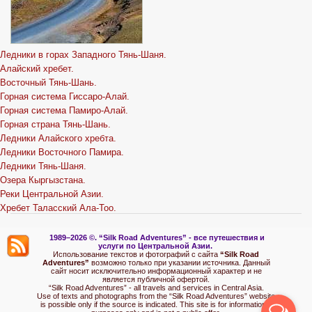
Ледники в горах Западного Тянь-Шаня.
Алайский хребет.
Восточный Тянь-Шань.
Горная система Гиссаро-Алай.
Горная система Памиро-Алай.
Горная страна Тянь-Шань.
Ледники Алайского хребта.
Ледники Восточного Памира.
Ледники Тянь-Шаня.
Озера Кыргызстана.
Реки Центральной Азии.
Хребет Таласский Ала-Тоо.
1989–2026 ©.
“Silk Road Adventures” - вс
е путешествия и
услуги по Центральной Азии.
Использование текстов и фотографий с сайта
“Silk Road
Adventures”
возможно только при указании источника. Данный
сайт носит исключительно информационный характер и не
является публичной офертой.
“Silk Road Adventures” - all travels and services in Central Asia.
Use of texts and photographs from the “Silk Road Adventures” website
is possible only if the source is indicated. This site is for informational