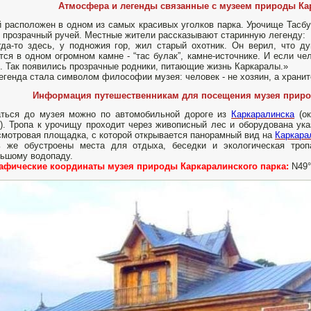
Атмосфера и легенды связанные с музеем природы Ка
 расположен в одном из самых красивых уголков парка. Урочище Тасб
 прозрачный ручей. Местные жители рассказывают старинную легенду:
гда-то здесь, у подножия гор, жил старый охотник. Он верил, что д
тся в одном огромном камне - “тас булак”, камне-источнике. И если че
. Так появились прозрачные родники, питающие жизнь Каркаралы.»
егенда стала символом философии музея: человек - не хозяин, а храни
Информация путешественникам для посещения музея приро
аться до музея можно по автомобильной дороге из
Каркаралинска
(ок
). Тропа к урочищу проходит через живописный лес и оборудована ук
смотровая площадка, с которой открывается панорамный вид на
Каркара
ь же обустроены места для отдыха, беседки и экологическая троп
ьшому водопаду.
рафические координаты музея природы Каркаралинского парка:
N49°