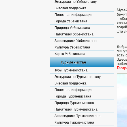
Экскурсии по Узбекистану
Визовая поддержка
Музей
бежит
Полезная информация.
- «Ко
Города Узбекистана
храни
водой
Природа Узбекистана
Эта л
Памятники Узбекистана
Заповедники Узбекистана
Добр
Культура Узбекистана
минут
Карта Узбекистана
есть 
Здес
Туркменистан
небол
Геог
Туры Туркменистана
Экскурсии по Туркменистану
Визовая поддержка
Полезная информация.
Города Туркменистана
Природа Туркменистана
Памятники Туркменистана
Заповедники Туркменистана
Культура Туркменистана