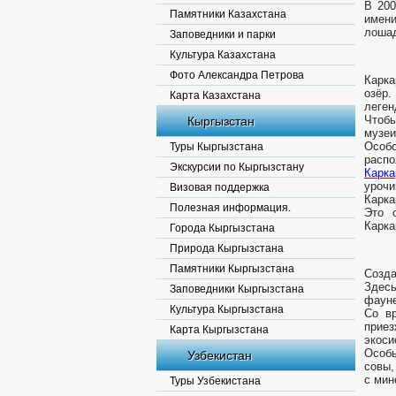
В 200
Памятники Казахстана
имени
лошад
Заповедники и парки
Культура Казахстана
Фото Александра Петрова
Карка
озёр.
Карта Казахстана
леген
Чтобы
Кыргызстан
музеи
Особо
Туры Кыргызстана
распо
Экскурсии по Кыргызстану
Карка
урочи
Визовая поддержка
Карка
Полезная информация.
Это 
Карка
Города Кыргызстана
Природа Кыргызстана
Памятники Кыргызстана
Созда
Здесь
Заповедники Кыргызстана
фауне
Культура Кыргызстана
Со в
приез
Карта Кыргызстана
экоси
Особы
Узбекистан
совы,
с мин
Туры Узбекистана