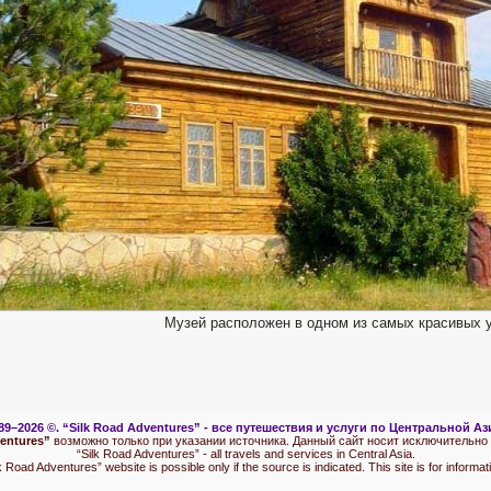
Музей расположен в одном из самых красивых у
89–2026 ©.
“Silk Road Adventures” - вс
е путешествия и услуги по Центральной Аз
ventures”
возможно только при указании источника. Данный сайт носит исключительно
“Silk Road Adventures” - all travels and services in Central Asia.
Road Adventures” website is possible only if the source is indicated. This site is for informati