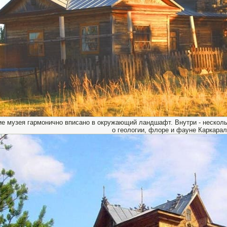
е музея гармонично вписано в окружающий ландшафт. Внутри - нескол
о геологии, флоре и фауне Каркарал