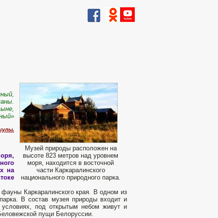
нный,
маны.
тыне,
нный»
иулы.
Музей природы расположен на
оря,
высоте 823 метров над уровнем
ного
моря, находится в восточной
х на
части Каркаралинского
стоке
национального природного парка.
 фауны Каркаралинского края. В одном из
парка. В состав музея природы входит и
 условиях, под открытым небом живут и
 Беловежской пущи Белоруссии.