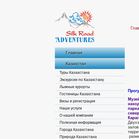
Гла
Главная
Казахстан
Туры Казахстана
Экскурсии по Казахстану
Лыжные курорты
Прог
Гостиницы Казахстана
Музе
Визы и регистрация
н
ахо
Наши услуги
парк
север
О нашей компании
Караг
Двухэ
Полезная информация
залов
Города Казахстана
терри
размн
Природа Казахстана