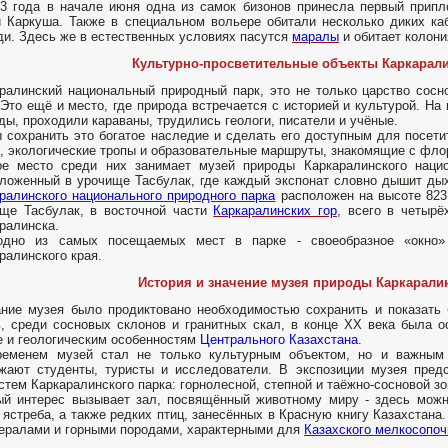
3 года в начале июня одна из самок бизонов принесла первый припл
 Каркуша. Также в специальном вольере обитали несколько диких ка
и. Здесь же в естественных условиях пасутся
маралы
и обитает колони
Культурно-просветительные объекты Каркарали
ралинский национальный природный парк, это не только царство сосн
 Это ещё и место, где природа встречается с историей и культурой. На
ды, проходили караваны, трудились геологи, писатели и учёные.
 сохранить это богатое наследие и сделать его доступным для посети
, экологические тропы и образовательные маршруты, знакомящие с фло
е место среди них занимает музей природы Каркаралинского нацио
ложенный в урочище Тасбулак, где каждый экспонат словно дышит дых
ралинского национального природного парка
расположен на высоте 823
ще Тасбулак, в восточной части
Каркаралинских гор
, всего в четырё
ралинска.
одно из самых посещаемых мест в парке - своеобразное «окно»
ралинского края.
История и значение музея природы Каркарали
ние музея было продиктовано необходимостью сохранить и показать 
, среди сосновых склонов и гранитных скал, в конце XX века была о
 и геологическим особенностям
Центрального Казахстана.
ременем музей стал не только культурным объектом, но и важным 
жают студенты, туристы и исследователи. В экспозиции музея пре
стем Каркаралинского парка: горнолесной, степной и таёжно-сосновой зо
й интерес вызывает зал, посвящённый животному миру - здесь можн
 ястреба, а также редких птиц, занесённых в Красную книгу Казахстана.
ералами и горными породами, характерными для
Казахского мелкосопоч