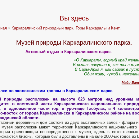
Вы здесь
вная
»
Каркаралинский природный парк. Горы Каркаралы и Кент.
Музей природы Каркаралинского парка.
Активный отдых в Каркаралинском парке.
«О Каркаралы, горный край жела
В печаль закутан я, как ты в ту
В Сары-Арка я, как сайгак в пус
Один живу, чужой и нежела
Мади Бап
улки по экологическим тропам в Каркаралинском парке.
й природы расположен на высоте 823 метров над уровнем м
дится в восточной части Каркаралинского национального природ
а, в одноименной части гор, в урочище Тасбулак, в 4 километра
о-восток от города Каркаралинска в Каркаралинском районе на во
андинской области.
тажный деревянный дом состоит из двух выставочных залов - флоры и
 музея расположен макет территории Каркаралинского национального 
тория прилегающая непосредственно к музею, здесь в естественных
ожаются бизоны, которые были доставлены в начале 2000-ых годов из