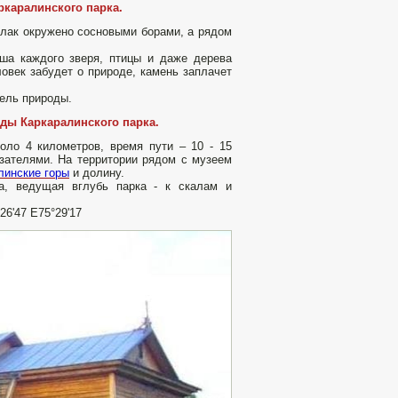
ркаралинского парка.
улак окружено сосновыми борами, а рядом
уша каждого зверя, птицы и даже дерева
ловек забудет о природе, камень заплачет
тель природы.
ды Каркаралинского парка.
оло 4 километров, время пути – 10 - 15
азателями. На территории рядом с музеем
линские горы
и долину.
а, ведущая вглубь парка - к скалам и
26'47 E75°29'17