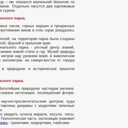
од – им оказался маленький бизончик по
банов. Отдельно пасутся две карликовые
я сурков.
нского парка.
овых лесов, горных вершин и прозрачных
 протяжении веков в этих горах рождались
телей, на территории парка были созданы
рой, фауной и прошлым края.
нального парка - уютный центр знаний,
анием живой степи и гор. Музей природы
 метров над уровнем моря, в живописном
х километрах на северо-восток от города
 в природное и историческое прошлое
нского парка.
богатейшее природное наследие региона.
снована экспозиция, посвящённая флоре,
научно-просветительским центром, куда
дставлены диорамы с моделями типичных
н.
о увидеть чучела марала, косули, лисы,
 Геологическая часть экспозиции знакомит
ника
- гранитами, кварцитами, гнейсами.