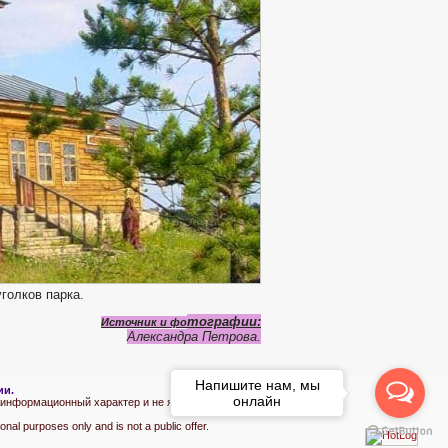
голков парка.
тографии:
Источник и фо
Александра Петрова.
Напишите нам, мы
ии.
онлайн
 информационный характер и не является публичной офертой.
onal purposes only and is not a public offer.