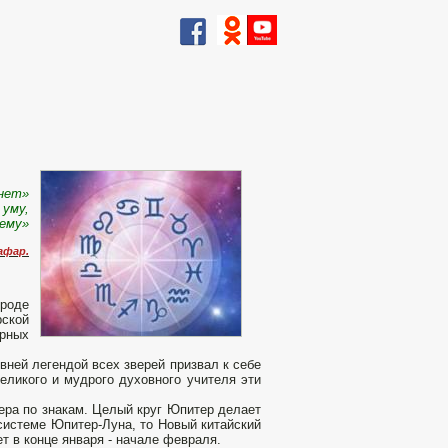
 нет»
 уму,
чему»
афар.
ороде
рской
урных
вней легендой всех зверей призвал к себе
великого и мудрого духовного учителя эти
ера по знакам. Целый круг Юпитер делает
в системе Юпитер-Луна, то Новый китайский
т в конце января - начале февраля.