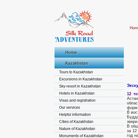
Hom
Home
Kazakhstan
Tours to Kazakhstan
Excursions in Kazakhstan
Экску
Sky-resort in Kazakhstan
Hotels in Kazakhstan
12 т
Астан
Visas and registration
облас
Our services
форм 
В вос
Helpful information
Будда
звери
Cities of Kazakhstan
В общ
Nature of Kazakhstan
за 12
год н
Monuments of Kazakhstan