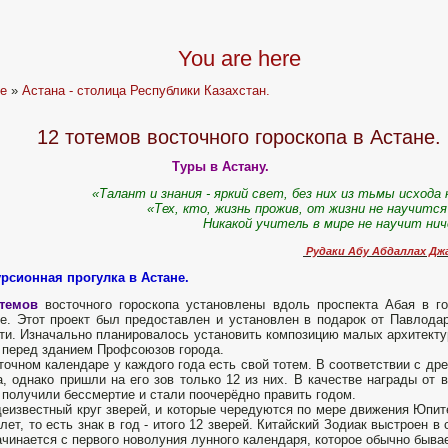
You are here
e
»
Астана - столица Республики Казахстан.
12 тотемов восточного гороскопа в Астане.
Туры в Астану.
«Талант и знания - яркий свет, без них из тьмы исхода
«Тех, кто, жизнь прожив, от жизни не научится
Никакой учитель в мире не научит ни
Рудаки Абу Абдаллах Дж
рсионная прогулка в Астане.
отемов
восточного гороскопа установлены вдоль проспекта Абая в г
е. Этот проект был предоставлен и установлен в подарок от Павлода
ти. Изначально планировалось установить композицию малых архитект
перед зданием Профсоюзов города.
точном календаре у каждого года есть свой тотем. В соответствии с дре
, однако пришли на его зов только 12 из них. В качестве награды от 
 получили бессмертие и стали поочерёдно править годом.
еизвестный круг зверей, и которые чередуются по мере движения Юпит
 лет, то есть знак в год - итого 12 зверей. Китайский Зодиак выстроен 
ачинается с первого новолуния лунного календаря, которое обычно бывае