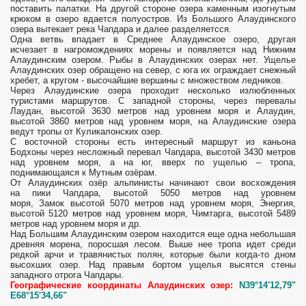
поставить палатки. На другой стороне озера каменным изогнутым
крюком в озеро вдается полуостров. Из Большого Алаудинского
озера вытекает река Чапдара и далее разделяетсся.
Одна ветвь впадает в Среднее Алаудинское озеро, другая
исчезает в нагромождениях морены и появляется над Нижним
Алаудинским озером. Рыбы в Алаудинских озерах нет. Ущелье
Алаудинских озер обращено на север, с юга их ограждает снежный
хребет, а кругом - высочайшие вершины с множеством ледников.
Через Алаудинские озера проходит несколько излюбленных
туристами маршрутов. С западной стороны, через перевалы
Лаудан, высотой 3630 метров над уровнем моря и Алаудин,
высотой 3860 метров над уровнем моря, на Алаудинские озера
ведут тропы от Куликалонских озер.
С восточной стороны есть интересный маршрут из каньона
Бодхоны через несложный перевал Чапдара, высотой 3430 метров
над уровнем моря, а на юг, вверх по ущелью – тропа,
поднимающаяся к Мутным озёрам.
От Алаудинских озёр альпинисты начинают свои восхождения
на пики Чапдара, высотой 5050 метров над уровнем
моря, Замок высотой 5070 метров над уровнем моря, Энергия,
высотой 5120 метров над уровнем моря, Чимтарга, высотой 5489
метров над уровнем моря и др.
Над Большим Алаудинским озером находится еще одна небольшая
древняя морена, поросшая лесом. Выше нее тропа идет среди
редкой арчи и травянистых полян, которые были когда-то дном
высохших озер. Над правым бортом ущелья высятся стены
западного отрога Чапдары.
Географические координаты Алаудинских озер:
N39°14'12,79"
E68°15'34,66"