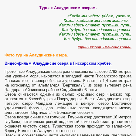
Туры к Алаудинским озерам.
«Когда мы уедем, уйдем, улетим,
Когда оседлаем мы наши машины, -
Какими здесь станут пустыми пути,
Как будут без нас одиноки вершины.
Какими здесь станут пустыми пути,
Как будут без нас одиноки вершин»
Юрий Визбор. «Фанские горы».
Фото тур на Алаудинские озера.
Видео-фильм Алаудинсие озера в Гиссарском хребте.
Проточные Алаудинские озера расположены на высоте 2782 метров
над уровнем моря, находятся в западной части Гиссарского хребта
Фанских гор, в северной части урочища Казнок, в 1,4 километрах
на юго-запад от альплагеря "Вертикаль", из озер вытекает река
Чапдара в Айнинском районе Согдийской области.
Озера считаются одними из самых красивых озер Фанских гор,
относятся к бассейну реки Пасруддарья. Всего Алаудинских озер
четыре: озеро Чапдара лежащее в центре, озеро Восточное
удлиненной формы, два небольших озера находящихся между
альплагерем "Вертикаль" и Большими озерами.
Озера всегда синие или голубые. Глубина озер достигает 16 метров
глубины, пятикилометровый подземный каменный фильтр надежно
охраняет чистоту озера. Туристская тропа проходит по западному
берегу Большого Алаудинского озера.
Здесь, в юго-западной части находится зеленая поляна, где удобно