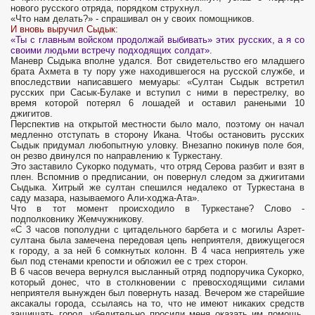
нового русского отряда, порядком струхнул.
«Что нам делать?» - спрашивал он у своих помощников.
И вновь выручил Сыдык:
«Ты с главным войском продолжай выбивать» этих русских, а я со
своими людьми встречу подходящих солдат».
Маневр Сыдыка вполне удался. Вот свидетельство его младшего
брата Ахмета в ту пору уже находившегося на русской службе, и
впоследствии написавшего мемуары: «Султан Сыдык встретил
русских при Сасык-Булаке и вступил с ними в перестрелку, во
время которой потерял 6 лошадей и оставил ранеными 10
джигитов.
Перспектив на открытой местности было мало, поэтому он начал
медленно отступать в сторону Икана. Чтобы остановить русских
Сыдык придумал любопытную уловку. Внезапно покинув поле боя,
он резво двинулся по направлению к Туркестану.
Это заставило Сукорко подумать, что отряд Серова разбит и взят в
плен. Вспомнив о предписании, он повернул следом за джигитами
Сыдыка. Хитрый же султан спешился недалеко от Туркестана в
саду мазара, называемого Али-ходжа-Ата».
Что в тот момент происходило в Туркестане? Слово -
подполковнику Жемчужникову.
«С 3 часов пополудни с цитадельного барбета и с могилы Азрет-
султана была замечена передовая цепь неприятеля, движущегося
к городу, а за ней 6 сомкнутых колонн. В 4 часа неприятель уже
был под стенами крепости и обложил ее с трех сторон.
В 6 часов вечера вернулся высланный отряд подпоручика Сукорко,
который донес, что в столкновении с превосходящими силами
неприятеля вынужден был повернуть назад. Вечером же старейшие
аксакалы города, ссылаясь на то, что не имеют никаких средств
защищать город, убедительно просили меня оказать им помощь,