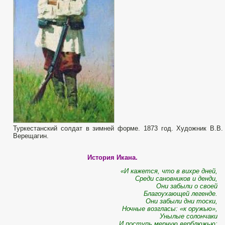
Туркестанский солдат в зимней форме. 1873 год. Художник В.В.
Верещагин.
История Икана.
«И кажется, что в вихре дней,
Среди сановников и денди,
Они забыли о своей
Благоухающей легенде.
Они забыли дни тоски,
Ночные возгласы: «к оружью»,
Унылые солончаки
И поступь мерную верблюжью;