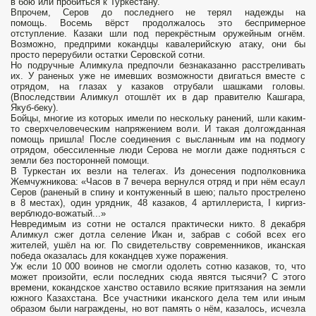
в бою или пробиться к Туркестану.
Впрочем, Серов до последнего не терял надежды на
помощь. Восемь вёрст продолжалось это беспримерное
отступление. Казаки шли под перекрёстным оружейным огнём.
Возможно, предприми кокандцы кавалерийскую атаку, они бы
просто перерубили остатки Серовской сотни.
Но подручные Алимкула предпочли безнаказанно расстреливать
их. У раненых уже не имевших возможности двигаться вместе с
отрядом, на глазах у казаков отрубали шашками головы.
(Впоследствии Алимкул отошлёт их в дар правителю Кашгара,
Якуб-беку).
Бойцы, многие из которых имели по нескольку ранений, шли каким-
то сверхчеловеческим напряжением воли. И такая долгожданная
помощь пришла! После соединения с высланным им на подмогу
отрядом, обессиленные люди Серова не могли даже подняться с
земли без посторонней помощи.
В Туркестан их везли на телегах. Из донесения подполковника
Жемчужникова: «Часов в 7 вечера вернулся отряд и при нём есаул
Серов (раненый в спину и контуженный в шею; пальто прострелено
в 8 местах), один урядник, 48 казаков, 4 артиллериста, I киргиз-
верблюдо-вожатый...»
Невредимым из сотни не остался практически никто. 8 декабря
Алимкул сжег дотла селение Икан и, забрав с собой всех его
жителей, ушёл на юг. По свидетельству современников, иканская
победа оказалась для кокандцев хуже поражения.
Уж если 10 000 воинов не смогли одолеть сотню казаков, то, что
может произойти, если последних сюда явятся тысячи? С этого
времени, кокандское ханство оставило всякие притязания на земли
южного Казахстана. Все участники иканского дела тем или иным
образом были награждены, но вот память о нём, казалось, исчезла