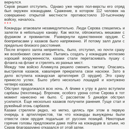
вернулся.
Серов решил отступить. Однако уже через пол-версты его отряд
был окружен кокандцами. Сражение, в котором 112 человек на
совершенно открытой местности противостояло 10-тысячному
войску, началось.
* * *
Кокандцы атаковали незамедлительно. Люди Серова спешились и
залегли в небольшую канаву. Как могли, обложились мешками с
фуражом и провиантом. Развернули единственное орудие. С
боеприпасами у казаков было напряженно. И потому залп дали с
предельно близкого расстояния.
После второго залпа неприятель, было, отступил, но почти сразу
же возобновил свои атаки. Пытаясь создать у кокандцев иллюзию
хорошей вооруженности, казаки стали перетаскивать пушку с
фланга на фланг и стрелять из разных мест.
Между тем войско Алимкула решило сменить тактику. Опасаясь
выстрелов казаков, кавалерия прекратила свои наскоки. Зато в
дело вступила кокандская артиллерия (3 орудия). Это сразу
принесло успех. Было убито несколько лошадей и контужено
четверо казаков.
Обстрел продолжался всю ночь. А ближе к утру в дело вступили
сарбазы (пехотинцы). Впрочем, особого урона сотне Серова в тот
момент нанесено не было. С рассветом 5 декабря обстрел
усилился. Еще несколько казаков получили ранения. Гуще стал и
ружейный огонь сарбазов.
Казаки стреляли редко, но метко, целясь при этом в первую
очередь в артиллеристов, так что кокандцы вынуждены были
отвести свои орудия подальше от русских позиций. Некоторые
горячие головы предложили даже пойти на кокандцев в штыки, но
Серов благоразумно отказался от этой затеи.