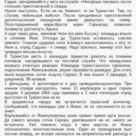
Садык, находившийся у него на службе: «Нехорошо пасовать после
стольких приготовлений и сборов.
Нужно выступать. Если не на Чимкент; то на Туркестан. Там, по
слухам, небольшое войско». После трехдневных приготовлений
десятитысячная кокандская армия двинулась на север.
Полуторадневный марш-бросок через Сарыагаш, позволил
Алимкулу достигнуть Арыси.
А еще через день, миновав Чили (на реке Бугунь), кокандцы вошли
в селение Икан. Отсюда до Туркестана оставалось совсем
немного. Главная ударная сила Алимкул расположилась к югу от
Икан а, отряд Садыка - к северу. Надо признать, маневр этот был
проведен весьма искусно.
В Туркестан весть о кокандцах принесли джигиты из племени
кипчаков, находившиеся на почтовой службе. Что немедленно
вызвало ответную реакцию. Командир туркестанского гарнизона,
подполковник Жемчужников, решил произвести разведку. Для этого
была выделена сотня есаула Серова. В нее вошли 2 офицера, 5
урядников, 98 казаков,
1 фельдшер, 4 артиллериста и два проводника-волонтера. При
конном отряде находились также 13 верблюдов и одно горное
орудие. 4 декабря 1864 года примерно в 2 часа пополудни отряд
выступил из Туркестана на юг.
В предместье города им встретился казахский волонтер,
сообщивший, что кокандцы уже в Икане, но их численности он не
знает.
Вернувшийся от Жемчужникова казак привез приказ идти рысью.
До самого вечера сотня Серова, двигавшаяся на юг, никого не
встретила. Уже темнело, когда в трех верстах от Икана
обозначились многочисленные огни. Один из проводников был
послан вперед, но вскоре наткнулся на неприятельский разъезд и