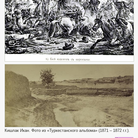
Кишлак Икан. Фото из «Туркестанского альбома» (1871 – 1872 г.г.).