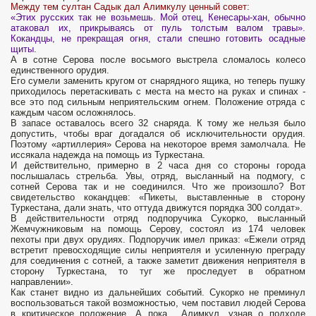
Между тем султан Садык дал Алимкулу ценный совет:
«Этих русских так не возьмешь. Мой отец, Кенесары-хан, обычно
атаковал их, прикрываясь от пуль толстым валом травы».
Кокандцы, не прекращая огня, стали спешно готовить осадные
щиты.
А в сотне Серова после восьмого выстрела сломалось колесо
единственного орудия.
Его сумели заменить кругом от снарядного ящика, но теперь пушку
приходилось перетаскивать с места на место на руках и спинах -
все это под сильным неприятельским огнем. Положение отряда с
каждым часом осложнялось.
В запасе оставалось всего 32 снаряда. К тому же нельзя было
допустить, чтобы враг догадался об исключительности орудия.
Поэтому «артиллерия» Серова на некоторое время замолчала. Не
иссякала надежда на помощь из Туркестана.
И действительно, примерно в 2 часа дня со стороны города
послышалась стрельба. Увы, отряд, высланный на подмогу, с
сотней Серова так и не соединился. Что же произошло? Вот
свидетельство кокандцев: «Пикеты, выставленные в сторону
Туркестана, дали знать, что оттуда движутся порядка 300 солдат».
В действительности отряд подпоручика Сукорко, высланный
Жемчужниковым на помощь Серову, состоял из 174 человек
пехоты при двух орудиях. Подпоручик имел приказ: «Ежели отряд
встретит превосходящие силы неприятеля и усиленную преграду
для соединения с сотней, а также заметит движения неприятеля в
сторону Туркестана, то туг же проследует в обратном
направлении».
Как станет видно из дальнейших событий. Сукорко не преминул
воспользоваться такой возможностью, чем поставил людей Серова
в критическое положение. А пока... Алимкул, узнав о подходе