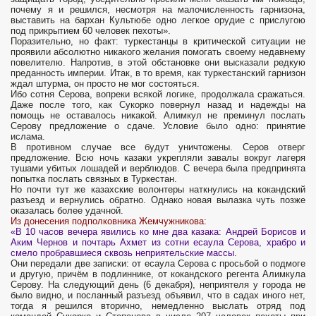
почему я и решился, несмотря на малочисленность гарнизона,
выставить на бархан Культюбе одно легкое орудие с прислугою
под прикрытием 60 человек пехоты».
Поразительно, но факт: туркестанцы в критической ситуации не
проявили абсолютно никакого желания помогать своему недавнему
повелителю. Напротив, в этой обстановке они высказали редкую
преданность империи. Итак, в то время, как туркестанский гарнизон
ждал штурма, он просто не мог состояться.
Ибо сотня Серова, вопреки всякой логике, продолжала сражаться.
Даже после того, как Сукорко повернул назад и надежды на
помощь не оставалось никакой. Алимкул не преминул послать
Серову предложение о сдаче. Условие было одно: принятие
ислама.
В противном случае все будут уничтожены. Серов отверг
предложение. Всю ночь казаки укрепляли завалы вокруг лагеря
тушами убитых лошадей и верблюдов. С вечера была предпринята
попытка послать связных в Туркестан.
Но почти тут же казахские волонтеры наткнулись на кокандский
разъезд и вернулись обратно. Однако новая вылазка чуть позже
оказалась более удачной.
Из донесения подполковника Жемчужникова:
«В 10 часов вечера явились ко мне два казака: Андрей Борисов и
Аким Чернов и почтарь Ахмет из сотни есаула Серова, храбро и
смело пробравшиеся сквозь неприятельские массы.
Они передали две записки: от есаула Серова с просьбой о подмоге
и другую, причём в подлиннике, от кокандского регента Алимкула
Серову. На следующий день (6 декабря), неприятеля у города не
было видно, и посланный разъезд объявил, что в садах иного нет,
тогда я решился вторично, немедленно выслать отряд под