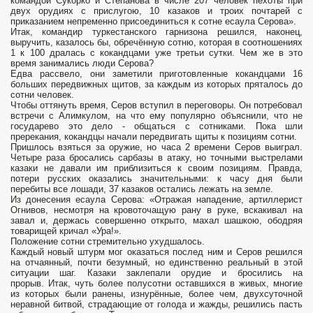
командой Сукорко и Степанова в числе 207 человек пехоты при
двух орудиях с прислугою, 10 казаков и троих почтарей с
приказанием непременно присоединиться к сотне есаула Серова».
Итак, командир туркестанского гарнизона решился, наконец,
выручить, казалось бы, обречённую сотню, которая в соотношениях
1 к 100 дралась с кокандцами уже третьи сутки. Чем же в это
время занимались люди Серова?
Едва рассвело, они заметили приготовленные кокандцами 16
больших передвижных щитов, за каждым из которых пряталось до
сотни человек.
Чтобы оттянуть время, Серов вступил в переговоры. Он потребовал
встречи с Алимкулом, на что ему популярно объяснили, что не
государево это дело - общаться с сотниками. Пока шли
пререкания, кокандцы начали передвигать щиты к позициям сотни.
Пришлось взяться за оружие, но часа 2 времени Серов выиграл.
Четыре раза бросались сарбазы в атаку, но точными выстрелами
казаки не давали им приблизиться к своим позициям. Правда,
потери русских оказались значительными: к часу дня были
перебиты все лошади, 37 казаков остались лежать на земле.
Из донесения есаула Серова: «Отражая нападение, артиллерист
Огнивов, несмотря на кровоточащую рану в руке, вскакивал на
завал и, держась совершенно открыто, махал шашкою, ободряя
товарищей кричал «Ура!».
Положение сотни стремительно ухудшалось.
Каждый новый штурм мог оказаться послед ним и Серов решился
на отчаянный, почти безумный, но единственно реальный в этой
ситуации шаг. Казаки заклепали орудие и бросились на
прорыв. Итак, чуть более полусотни оставшихся в живых, многие
из которых были ранены, изнурённые, более чем, двухсуточной
неравной битвой, страдающие от голода и жажды, решились пасть