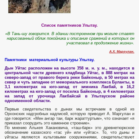
Список памятников Улытау.
«В Тань-шу говорится. В здании построенном при могиле ставят
нарисованный облик покойника и описание сражений в которых он
участвовал в продолжение жизни».
А.Х. Маргулан.
Памятники материальной культуры Улытау.
Дын Уйтас расположен на высоте 358 м. н. у. м., находится в
центральной части древнего кладбища Уйтас, в 888 метрах на
северо-запад от правого берега реки Байконыр, в 50 метрах на
север и чуть западнее от мемориального комплекса Буланты, в
3,1 километрах на юго-запад от зимника Лакбай, в 16,2
километрах на юго-запад от поселка Байконыр, в 4 километрах
на запад от урочища Лакбайсай в Улытауском районе
одноименной области.
Первые свидетельства о дынах мы встречаем в одной из
Орхонских надгробных надписей, которую приводит А. Маргулан и
где говорится: «Мен ангар таи, барк жараттуртым», что означает «я
приказал соорудить это каменное строение».
По мнению Алькея Хакановича, «таш-барк» это древнетюркское
обозначение казахского «тас уй» или «уйтас». То, что дыны и
уйтасы являются культовыми сооружениями, свидетельствуют