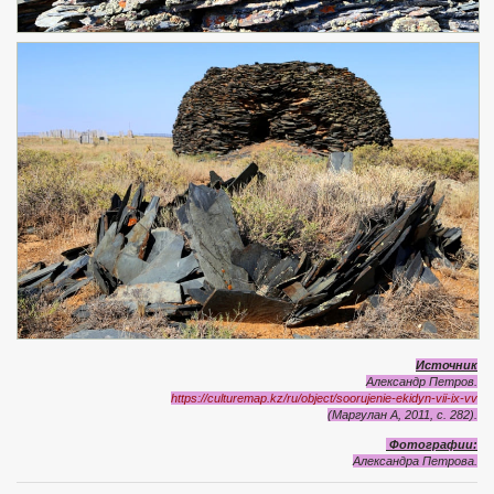
Источник
Александр Петров.
https://culturemap.kz/ru/object/soorujenie-ekidyn-vii-ix-vv
(Маргулан А, 2011, с. 282).
Фотографии:
Александра Петрова.