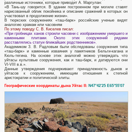
различные источники, которые приводит А. Маргулан:
«В Тань-шу говорится. В здании построенном при могиле ставят
нарисованный облик покойника и описание сражений в которых он
участвовал в продолжение жизни».
В тюркских сооружениях «таш-барк» российские ученые видят
аналогию храмам или часовням
По этому поводу С. В. Киселев писал:
«При гробницах ханов строили часовни с изображением умершего и
каменными плитами. Около этих сооружений рядами
расставлялись статуи ближайших родственников».
Академиком 3. В. Радловым были обследованы сооружения типа
«таш-барк» и каменные изваяния у памятников Бельги-кагана и
Кюль-тегина. На основе этих аналогий можно утверждать что
уйтасы культовые сооружения, как и таш-барк, и датируются они
VI-VIII в.в.».
Данные утверждения подчеркивают принадлежность дынов и
уйтасов к сооружениям, имеющим отношения к степной
аристократии и политической элиты.
Географические координаты дына Уйтас
II
:
N47°42'25 E65°55'07