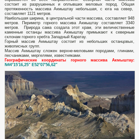
состоит из разрушенных и оплывших меловых пород. Общая
протяженность массива Акмыштау небольшая, с юга на север,
составляет 1121 метров.
Наибольшая ширина, в центральной части массива, составляет 948
метров. Периметр горного массива Акмыштау составляет 3340
метров. Природа сама создала этот храм, эти величественные
каменные останцы массива Акмыштау примыкают к северным
склонам горного хребта Западный Каратау.
Горный массив Акмыштау состоит из небольших останцовых,
живописных групп.
Массив Акмыштау сложен верхне-меловыми породами, глинами,
песчаниками, мергелями, известняками.
Географические координаты горного массива Акмыштау:
N44°15'16,25" E52°07'56,62"