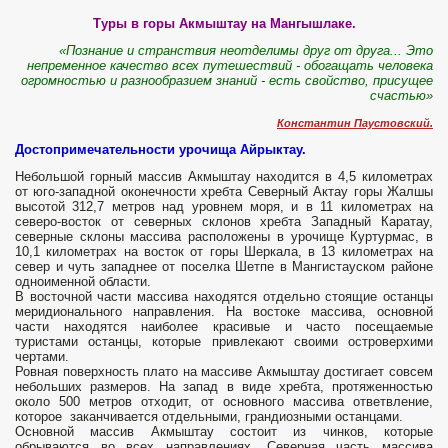
Туры в горы Акмыштау на Мангышлаке.
«Познание и странствия неотдели­мы друг от друга... Это
непременное качество всех путеше­ствий - обогащать человека
огромностью и разнообразием знаний - есть свойство, присущее
счастью»
Константин Паустовский.
Достопримечательности урочища Айрыктау.
Небольшой горный массив Акмыштау находится в 4,5 километрах
от юго-западной оконечности хребта Северный Актау горы Жалшы
высотой 312,7 метров над уровнем моря, и в 11 километрах на
северо-восток от северных склонов хребта Западный Каратау,
северные склоны массива расположены в урочище Куртурмас, в
10,1 километрах на восток от горы Шеркала, в 13 километрах на
север и чуть западнее от поселка Шетпе в Мангистауском районе
одноименной области.
В восточной части массива находятся отдельно стоящие останцы
меридионального направления. На востоке массива, основной
части находятся наиболее красивые и часто посещаемые
туристами останцы, которые привлекают своими островерхими
чертами.
Ровная поверхность плато на массиве Акмыштау достигает совсем
небольших размеров. На запад в виде хребта, протяженностью
около 500 метров отходит, от основного массива ответвление,
которое заканчивается отдельными, грандиозными останцами.
Основной массив Акмыштау состоит из чинков, которые
обрываются во всех направлениях. Северная часть массива