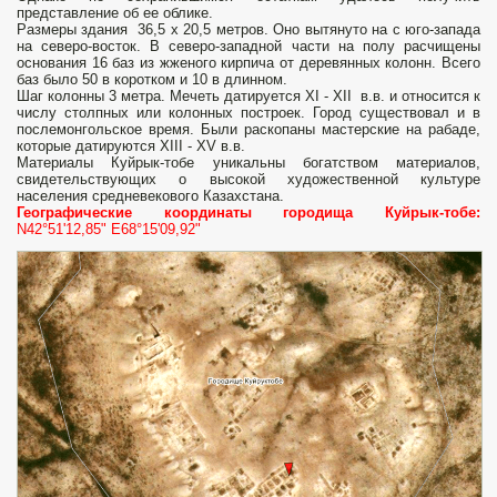
представление об ее облике.
Размеры здания 36,5 х 20,5 метров. Оно вытянуто на с юго-запада
на северо-восток. В северо-западной части на полу расчищены
основания 16 баз из жженого кирпича от деревянных колонн. Всего
баз было 50 в коротком и 10 в длинном.
Шаг колонны 3 метра. Мечеть датируется XI - XII в.в. и относится к
числу столпных или колонных построек. Город существовал и в
послемонгольское время. Были раскопаны мастерские на рабаде,
которые датируются XIII - XV в.в.
Материалы Куйрык-тобе уникальны богатством материалов,
свидетельствующих о высокой художественной культуре
населения средневекового Казахстана.
Географические координаты городища Куйрык-тобе:
N42°51'12,85" E68°15'09,92"