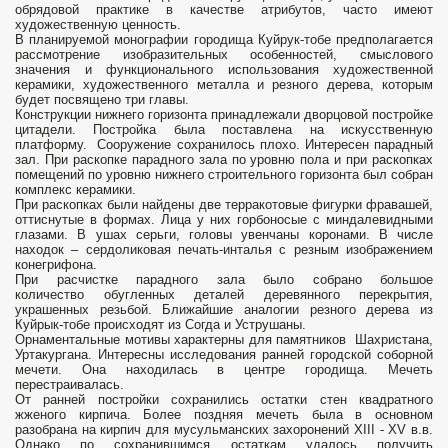
обрядовой практике в качестве атрибутов, часто имеют
художественную ценность.
В планируемой монографии городища Куйрук-тобе предполагается
рассмотрение изобразительных особенностей, смыслового
значения и функционального использования художественной
керамики, художественного металла и резного дерева, которым
будет посвящено три главы.
Конструкции нижнего горизонта принадлежали дворцовой постройке
цитадели. Постройка была поставлена на искусственную
платформу. Сооружение сохранилось плохо. Интересен парадный
зал. При раскопке парадного зала по уровню пола и при раскопках
помещений по уровню нижнего строительного горизонта был собран
комплекс керамики.
При раскопках были найдены две терракотовые фигурки фравашей,
оттиснутые в формах. Лица у них горбоносые с миндалевидными
глазами. В ушах серьги, головы увенчаны коронами. В числе
находок – сердоликовая печать-инталья с резным изображением
конегрифона.
При расчистке парадного зала было собрано большое
количество обугленных деталей деревянного перекрытия,
украшенных резьбой. Ближайшие аналогии резного дерева из
Куйрык-тобе происходят из Согда и Уструшаны.
Орнаментальные мотивы характерны для памятников Шахристана,
Уртакургана. Интересны исследования ранней городской соборной
мечети. Она находилась в центре городища. Мечеть
перестраивалась.
От ранней постройки сохранились остатки стен квадратного
жженого кирпича. Более поздняя мечеть была в основном
разобрана на кирпич для мусульманских захоронений XIII - XV в.в.
Однако по сохранившимся остаткам удалось получить