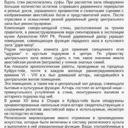
Вдоль стен располагались суфы. При расчистке зала обнаружено
большое количество остатков сгоревшего деревянного перекрытия
и резных досок, украшенного орнаментом и сюжетными сценами с
изображениями авестийских богов и представителей знати. После
отрисовки и осмысления резной деревянный декор центрального
зала был реконструирован.
Композиция северо-западной стены, расположенная за троном
правителя, в реконструированном виде смонтирована в экспозиции
музея Археологии НАН РК. Резной деревянный декор украшал
помещение, совмещающее функции парадного зала и культового
зала "даре-мехр".
Рядом находилась комната для хранения священного огня
"адуриан" с круглым подиумом в центре. По убранству
центрального зала можно судить о том, какое значение имела
авестийская религия (митраизм) у членов знатных семей.
Как показали археологические работы, проводимые на городище
Куйрук-тобе, почти в каждом жилище раннесредневекового
времени VI - VIII в.в. был домашний алтарь, находившийся в
центральном жилом помещении.
Эти помещения, а также как и центральный зал дворца, совмещали
бытовые и культурные функции. Алтарь состоял из алтарной ниши -
прямоугольного углубления в стене, оконтуренного валиком и
алтарного подиума под ней.
В домах XII века в Отраре и Куйрук-тобе были обнаружены
орнаментированные напольные очаги-алтари свидетельствующие о
сохранении реликтов авестийской веры и используемые, несмотря
на господство ислама.
Религиозное мировоззрение имело отражение в произведениях
искусства, которые были включены в систему религиозного культа
и выполняли в ней определенные функции. Вещи, употребляемые в