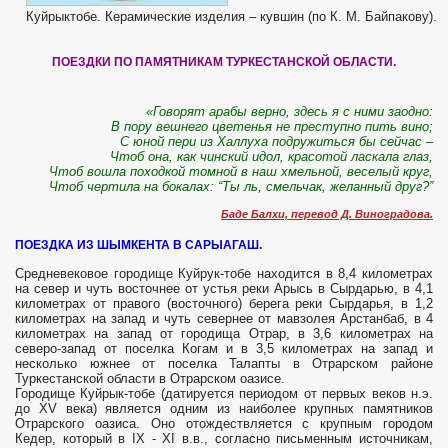
Куйрыктобе. Керамические изделия – кувшин (по К. М. Байпакову).
ПОЕЗДКИ ПО ПАМЯТНИКАМ ТУРКЕСТАНСКОЙ ОБЛАСТИ.
«Говорят арабы верно, здесь я с ними заодно:
В пору вешнего цветенья не преступно пить вино;
С юной пери из Халлуха подружиться бы сейчас –
Чтоб она, как чинский идол, красотой ласкала глаз,
Чтоб вошла походкой томной в наш хмельной, веселый круг,
Чтоб чертила на бокалах: “Ты ль, смельчак, желанный друг?”
Баде Балхи, перевод Д. Виноградова.
ПОЕЗДКА ИЗ ШЫМКЕНТА В САРЫАГАШ.
Средневековое городище Куйрук-тобе находится в 8,4 километрах
на север и чуть восточнее от устья реки Арысь в Сырдарью, в 4,1
километрах от правого (восточного) берега реки Сырдарья, в 1,2
километрах на запад и чуть севернее от мавзолея Арстанбаб, в 4
километрах на запад от городища Отрар, в 3,6 километрах на
северо-запад от поселка Когам и в 3,5 километрах на запад и
несколько южнее от поселка Талапты в Отрарском районе
Туркестанской области в Отрарском оазисе.
Городище Куйрык-тобе (датируется периодом от первых веков н.э.
до XV века) является одним из наиболее крупных памятников
Отрарского оазиса. Оно отождествляется с крупным городом
Кедер, который в IX - XI в.в., согласно письменным источникам,