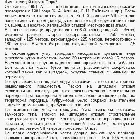
был столицей округа Фараб.
От­кры­то в 1951 А. Н. Берн­ш­та­мом, си­сте­ма­тические рас­коп­ки
проводятся с 1981 года (К. А. Аки­шев, К. М. Бай­па­ков и др.). По­се­
ле­ние воз­ник­ло око­ло на­ча­ла н. э. Ко II-й половине VII века оно
пре­вра­ти­лось в го­род (площадь около 5 гектар), ок­ру­жён­ный сте­ной
с баш­ня­ми, ве­ро­ят­но, яв­ляв­ший­ся став­кой ме­ст­но­го пра­ви­те­ля.
В плане городище представляет собой трапецевидный бугор,
имеющий размеры сторон: северо-восточной - 250 метров,
западной - 125 метров, юго-западной - 225 метров, юго-восточной -
180 метров. Высота бугра над окружающей местностью - 7,5
метров.
В юго-западном углу городища находилась цитадель виде
округлого бугра диаметром около 30 метров и высотой 15 метров.
На углах стены вокруг цитадели до сих пор заметны остатки башен.
Вся остальная часть бугра является развалинами шахристана,
который также как и цитадель, окружен стенами с башнями по
периметру.
Вокруг шахристана видны следы застройки - это остатки торгово-
ремесленного предместья. Раскоп на цитадели открыл
строительные конструкции трех разновременных строительных
периодов. При проведении многолетних археологических работ на
территории городища Куйрук-тобе было собрано значительное
количество материала, требующего анализа.
На возвышенном участке городища была выявлена постройка
замкового типа. Раскоп на цитадели открыл строительные
конструкции трех периодов. Конструкции нижнего первоначального
горизонта, относящегося к дворцовой постройке, датируются
второй половиной VII - первой половиной IX в.в.
На плане сохранившейся части дворца наибольшую площадь
занимает центральный зал, размеры которого – 15 х 10,5 метров.