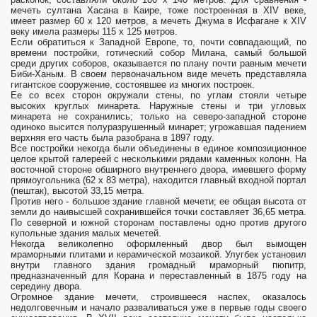
мечеть султана Хасана в Каире, тоже построенная в XIV веке,
имеет размер 60 х 120 метров, а мечеть Джума в Исфагане к XIV
веку имела размеры 115 х 125 метров.
Если обратиться к Западной Европе, то, почти совпадающий, по
времени постройки, готический собор Милана, самый большой
среди других соборов, оказывается по плану почти равным мечети
Биби-Ханым. В своем первоначальном виде мечеть представляла
гигантское сооружение, состоявшее из многих построек.
Ее со всех сторон окружали стены, по углам стояли четыре
высоких круглых минарета. Наружные стены и три угловых
минарета не сохранились; только на северо-западной стороне
одиноко высится полуразрушенный минарет; угрожавшая падением
верхняя его часть была разобрана в 1897 году.
Все постройки некогда были объединены в единое композиционное
целое крытой галереей с несколькими рядами каменных колонн. На
восточной стороне обширного внутреннего двора, имевшего форму
прямоугольника (62 х 83 метра), находится главный входной портал
(пештак), высотой 33,15 метра.
Против него - большое здание главной мечети; ее общая высота от
земли до наивысшей сохранившейся точки составляет 36,65 метра.
По северной и южной сторонам поставлены одно против другого
купольные здания малых мечетей.
Некогда великолепно оформленный двор был вымощен
мраморными плитами и керамической мозаикой. Улугбек установил
внутри главного здания громадный мраморный пюпитр,
предназначенный для Корана и переставленный в 1875 году на
середину двора.
Огромное здание мечети, строившееся наспех, оказалось
недолговечным и начало разваливаться уже в первые годы своего