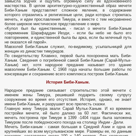
замысла зодчих и ощутить огромную силу их вдохновенного
мастерства. В целом архитектурно-художественный образ мечети
Биби-Ханым представляет сложное явление, в содержании
которого отразились и религиозные цели, ради которых строилась
мечеть, и идеи прославления Тимура, и вместе с тем несравненно
более широкое мистическое представление о мире.
«Купол был бы единственным, - писал о мечети Биби-Ханым
современник Шарафаддин Иезди, - если бы небо не было его
повторением, и единственной была бы арка, если бы млечный путь
не оказался ей парой».
Мавзолей Биби-Ханым служил, по-видимому, усыпальницей для
женщин из династии тимуридов.
По свидетельству Клавихо, первой была похоронена мать Биби-
Ханым. Сведения о погребенной самой Биби-Ханым (Сарай-Мульк-
Ханым) нет, хотя народное предание называет это здание
мавзолеем Биби-Ханым. С 1968 года начаты большие работы по
консервации и сохранению всего комплекса построек Биби-Ханым.
История Биби-Ханым.
Народное предание связывает строительство этой мечети с
именем жены Тимура, решившей подарить своему супругу
сооружение во время его отсутствия. История, однако, не знает
имени Биби-Ханым, и разрушает всю прелесть сказки.
Главную жену Тимура звали Сарай Мульк-Ханым. И ко времени
постройки мечети, ей было далеко за 60 лет. Фактически же,
мечеть построена при Тимуре в 1399 -1404 годах была заложена
Тимуром после победоносного похода на столицу Индии - Дели.
Мечеть Биби-ханым - самая большая в Средней Азии и одна из
крупнейших во всем мусульманском мире. Размеры ее, по данным
раскопок, составляли около 100 х 140 метров. Для сравнения -