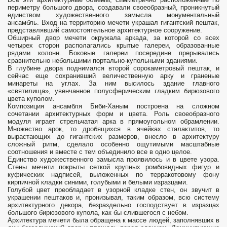
периметру большого двора, создавали своеобразный, проникнутый
единством художественного замысла монументальный
ансамбль. Вход на территорию мечети украшал гигантский пештак,
представлявший самостоятельное архитектурное сооружение.
Обширный двор мечети окружала аркада, за которой со всех
четырех сторон располагались крытые галереи, образованные
рядами колонн. Боковые галереи посередине прерывались
сравнительно небольшими портально-купольными зданиями.
В глубине двора поднимался второй сорокаметровый пештак, и
сейчас еще сохранивший величественную арку и граненые
минареты на углах. За ним высилось здание главного
«святилища», увенчанное полусферическим гладким бирюзового
цвета куполом.
Композиция ансамбля Биби-Ханым построена на сложном
сочетании архитектурных форм и цвета. Роль своеобразного
модуля играет стрельчатая арка в прямоугольном обрамлении.
Множество арок, то дробящихся в ячейках сталактитов, то
вырастающих до гигантских размеров, внесло в архитектуру
сложный ритм, сделало особенно ощутимыми масштабные
соотношения и вместе с тем объединило все в одно целое.
Единство художественного замысла проявилось и в цвете узора.
Стены мечети покрыты сеткой крупных ромбовидных фигур и
куфических надписей, выложенных по терракотовому фону
кирпичной кладки синими, голубыми и белыми изразцами.
Голубой цвет преобладает в узорной кладке стен, он звучит в
украшении пештаков и, пронизывая, таким образом, всю систему
архитектурного декора, безраздельно господствует в изразцах
большого бирюзового купола, как бы слившегося с небом.
Архитектура мечети была обращена к массе людей, заполнявших в