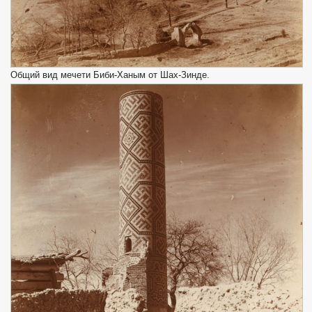
Общий вид мечети Биби-Ханым от Шах-Зинде.