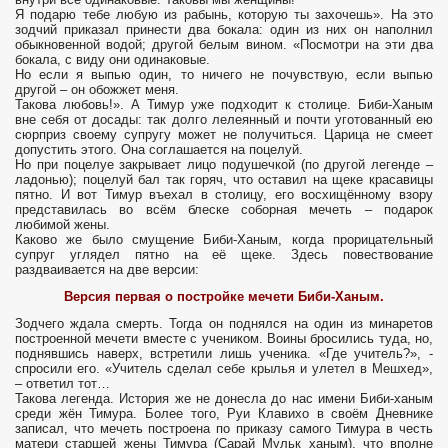
Я подарю тебе любую из рабынь, которую ты захочешь». На это
зодчий приказал принести два бокала: один из них он наполнил
обыкновенной водой; другой белым вином. «Посмотри на эти два
бокала, с виду они одинаковые.
Но если я выпью один, то ничего не почувствую, если выпью
другой – он обожжет меня.
Такова любовь!». А Тимур уже подходит к столице. Биби-Ханым
вне себя от досады: так долго лелеянный и почти уготованный ею
сюрприз своему супругу может не получиться. Царица не смеет
допустить этого. Она соглашается на поцелуй.
Но при поцелуе закрывает лицо подушечкой (по другой легенде –
ладонью); поцелуй бал так горяч, что оставил на щеке красавицы
пятно. И вот Тимур въехал в столицу, его восхищённому взору
представилась во всём блеске соборная мечеть – подарок
любимой жены.
Каково же было смущение Биби-Ханым, когда прорицательный
супруг углядел пятно на её щеке. Здесь повествование
раздваивается на две версии:
Версия первая
о постройке мечети Биби-Ханым.
Зодчего ждала смерть. Тогда он поднялся на один из минаретов
построенной мечети вместе с учеником. Воины бросились туда, но,
поднявшись наверх, встретили лишь ученика. «Где учитель?», -
спросили его. «Учитель сделал себе крылья и улетел в Мешхед»,
– ответил тот…
Такова легенда. История же не донесла до нас имени Биби-ханым
среди жён Тимура. Более того, Руи Клавихо в своём Дневнике
записал, что мечеть построена по приказу самого Тимура в честь
матери старшей жены Тимура (Сарай Мульк ханым), что вполне