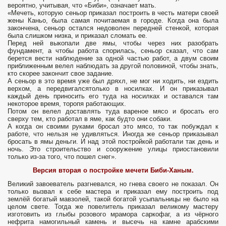
вероятно, учитывая, что «Биби», означает мать.
«Мечеть, которую сеньор приказал построить в честь матери своей
жены Каньо, была самая почитаемая в городе. Когда она была
закончена, сеньор остался недоволен передней стенкой, которая
была слишком низка, и приказал сломать ее.
Перед ней выкопали две ямы, чтобы через них разобрать
фундамент, а чтобы работа спорилась, сеньор сказал, что сам
берется вести наблюдение за одной частью работ, а двум своим
приближенным велел наблюдать за другой половиной, чтобы знать,
кто скорее закончит свое задание.
А сеньор в это время уже был дряхл, не мог ни ходить, ни ездить
верхом, а передвигалсятолько в носилках. И он приказывал
каждый день приносить его туда на носилках и оставался там
некоторое время, торопя работающих.
Потом он велел доставлять туда вареное мясо и бросать его
сверху тем, кто работал в яме, как будто они собаки.
А когда он своими руками бросал это мясо, то так побуждал к
работе, что нельзя не удивляться. Иногда же сеньор приказывал
бросать в ямы деньги. И над этой постройкой работали так день и
ночь. Это строительство и сооружение улицы приостановили
только из-за того, что пошел снег».
Версия вторая
о постройке мечети Биби-Ханым.
Великий завоеватель разгневался, но гнева своего не показал. Он
только вызвал к себе мастера и приказал ему построить под
землёй богатый мавзолей, такой богатой усыпальницы не было на
целом свете. Тогда же повелитель приказал великому мастеру
изготовить из глыбы розового мрамора саркофаг, а из чёрного
нефрита намогильный камень и высечь на камне арабскими