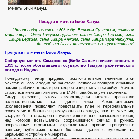
Мечeть Биби Ханум.
Поездка к мечети Биби Ханум.
"Этот собор окончен в 806 году* Великим Султаном, полюсом
мира и веры, Эмир Тимуром Гурганом, сыном Эмира Тарагая, сына
Эмира Бергила, сына Эмира Анжила, сына Эмира Кара Чирнуяна,
да продлит Аллах на вечность его царствования"
Прогулка по мечети Биби Ханум.
Соборную мечеть Самарканда (Биби-Ханым) начали строить в
1399 г., после обогатившего государство Тимура грабительского
похода в Индию.
По-видимому, эмир придавал исключительное значение этой
мечети: он сам следил за работами, всячески поощрял огромную
армию рабочих и мастеров скорее завершить постройку. Мечеть
строилась меньше пяти лет, и в 1404 г. она была уже закончена.
Тимур требовал, чтобы самаркандская мечеть превзошла
величественностью все здания мира. Археологические
исследования позволяют представить план и первоначальный
облик мечети. Большая прямоугольная площадь, занятая мечетью,
снаружи была ограждена глухой сравнительно невысокой стеной,
над которой возвышались сохранившиеся сейчас в руинах,
прорезанные огромными стрельчатыми арками грандиозные
пештаки, кубические массы больших зданий с куполами на
барабанах и стройные минареты.
Все эти архитектурные объемы, симметрично расположенные по