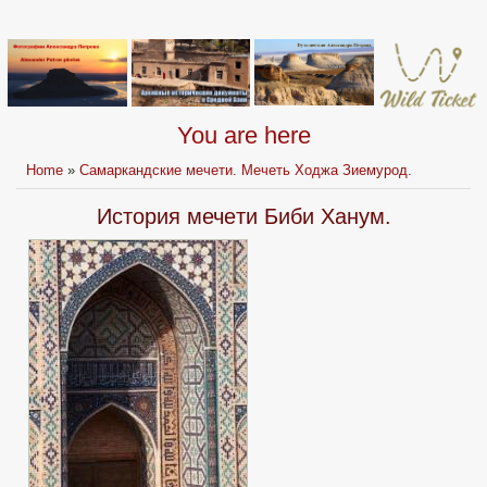
You are here
Home
»
Самаркандские мечeти. Мечеть Ходжа Зиемурод.
История мечeти Биби Ханум.