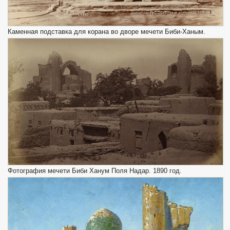
Каменная подставка для корана во дворе мечети Биби-Ханым.
Фотография мечети Биби Ханум Поля Надар. 1890 год.