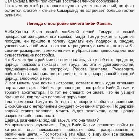
Самарканда почти полностью восстановленное сооружение.
По качеству этой реставрации существует много мнений, но факт
остаётся фактом - отныне Самарканд не встречает больше гостей
руинами.
Легенда о постройке мечети Биби-Ханым.
Биби-Ханым была самой любимой женой Тимура и самой
прекрасной женщиной его гарема. Когда Тимур уехал в один из
походов, ей пришло в голову сделать ему подарок и, заодно,
увековечить своё имя - построить грандиозную мечеть, которая бы
своими размерами, великолепием и убранством превосходила все
существующие постройки.
Чтобы мастера и рабочие не сомневались, что у неё есть средства,
царица приказала показать им груды золота и драгоценностей,
предназначенные на постройку. Работа закипела. Руководить
работой поставила молодого зодчего, и тот, очарованный красотой
царицы влюбился в неё.
И вот мечеть уже почти выстроена, остаётся лишь одна огромная
портальная арка. Всё чаще посещает постройки Биби-Ханым и
торопит архитектора. Но тот не спешит: он знает, что не увидит
больше её, как только исполнит поручение.
Тем временем Тимур шлёт весть о скором своём возвращении.
Биби-Ханым с нетерпением ожидает окончания стройки. Но дерзкий
зодчий ставит условие: мечеть будет закончена, если царица
разрешит себя поцеловать.
Царица разгневана; зодчий забыл, кто она такая?
Но архитектор неумолим… Тогда Биби-Ханым решается пойти на
хитрость: она приказывает принести яйца, раскрашенные в
различные цвета. «Посмотри на эти яйца; с виду они все разные,
внутри все одинаковые. Таковы мы женщины!