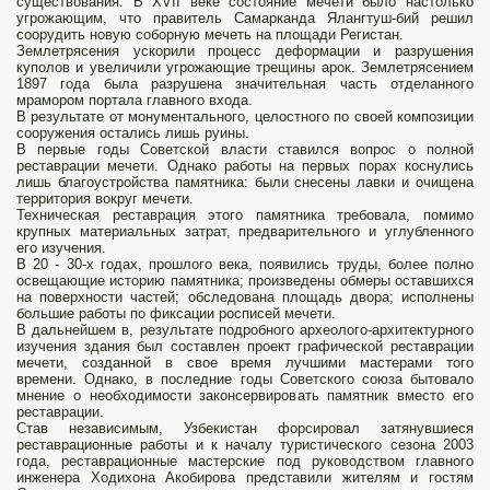
существования. В XVII веке состояние мечети было настолько
угрожающим, что правитель Самарканда Ялангтуш-бий решил
соорудить новую соборную мечеть на площади Регистан.
Землетрясения ускорили процесс деформации и разрушения
куполов и увеличили угрожающие трещины арок. Землетрясением
1897 года была разрушена значительная часть отделанного
мрамором портала главного входа.
В результате от монументального, целостного по своей композиции
сооружения остались лишь руины.
В первые годы Советской власти ставился вопрос о полной
реставрации мечети. Однако работы на первых порах коснулись
лишь благоустройства памятника: были снесены лавки и очищена
территория вокруг мечети.
Техническая реставрация этого памятника требовала, помимо
крупных материальных затрат, предварительного и углубленного
его изучения.
В 20 - 30-х годах, прошлого века, появились труды, более полно
освещающие историю памятника; произведены обмеры оставшихся
на поверхности частей; обследована площадь двора; исполнены
большие работы по фиксации росписей мечети.
В дальнейшем в, результате подробного археолого-архитектурного
изучения здания был составлен проект графической реставрации
мечети, созданной в свое время лучшими мастерами того
времени. Однако, в последние годы Советского союза бытовало
мнение о необходимости законсервировать памятник вместо его
реставрации.
Став независимым, Узбекистан форсировал затянувшиеся
реставрационные работы и к началу туристического сезона 2003
года, реставрационные мастерские под руководством главного
инженера Ходихона Акобирова представили жителям и гостям