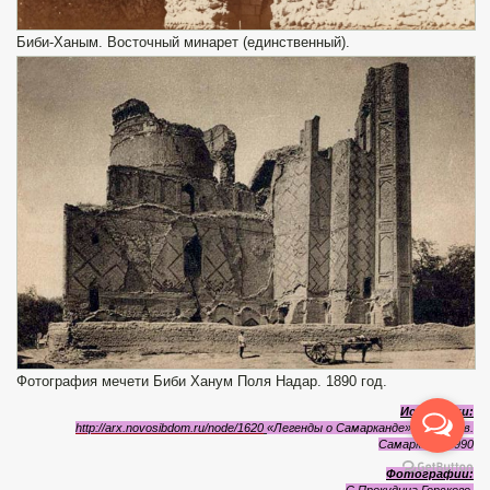
Биби-Ханым. Восточный минарет (единственный).
Фотография мечети Биби Ханум Поля Надар. 1890 год.
Источники:
http://arx.novosibdom.ru/node/1620
«Легенды о Самарканде» Н. Якубов.
Самарканд, 1990
Фотографии:
С.Прокудина Горского.