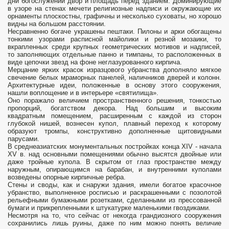
дни богослужений двор и площадь перед зданием. Доминирующие
в узоре на стенах мечети религиозные надписи и окружающие их
орнаменты плоскостны, графичны и несколько суховаты, но хорошо
видны на большом расстоянии.
Несравненно богаче украшены пештаки. Пилоны и арки обогащены
тонкими узорами расписной майолики и резной мозаики, то
вкрапленных среди крупных геометрических мотивов и надписей,
то заполняющих отдельные панно и тимпаны, то расположенных в
виде цепочки звезд на фоне неглазурованного кирпича.
Мерцание ярких красок изразцового убранства дополняло мягкое
свечение белых мраморных панелей, наличников дверей и колонн.
Архитектурные идеи, положенные в основу этого сооружения,
нашли воплощение и в интерьере «святилища».
Оно поражало величием пространственного решения, тонкостью
пропорций, богатством декора. Над большим и высоким
квадратным помещением, расширенным с каждой из сторон
глубокой нишей, вознесен купол, плавный переход к которому
образуют тромпы, конструктивно дополненные щитовидными
парусами.
В среднеазиатских монументальных постройках конца XIV - начала
XV в. над основными помещениями обычно высятся двойные или
даже тройные купола. В скрытом от глаз пространстве между
наружным, опирающимся на барабан, и внутренними куполами
возведены опорные кирпичные ребра.
Стены и своды, как и снаружи здания, имели богатое красочное
убранство, выполненное росписью и раскрашенными с позолотой
рельефными бумажными розетками, сделанными из прессованной
бумаги и прикрепленными к штукатурке маленькими гвоздиками.
Несмотря на то, что сейчас от некогда грандиозного сооружения
сохранились лишь руины, даже по ним можно понять величие