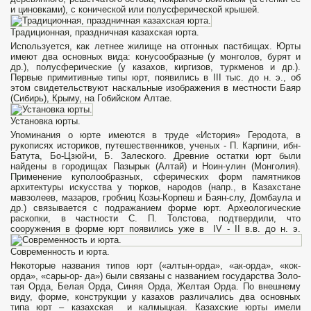
и циновками), с конической или полусферической крышей.
Традиционная, праздничная казахская юрта.
Используется, как летнее жи­лище на отгонных пастбищах. Юрты
име­ют два основных вида: конусообразные (у монголов, бурят и
др.), полусферичес­кие (у казахов, киргизов, туркменов и др.).
Первые примитивные типы юрт, появились в III тыс. до н. э., об
этом свидетельствуют наскальные изобра­жения в местности Баяр
(Сибирь), Крыму, на Гобийском Алтае.
Установка юрты.
Упомина­ния о юрте имеются в труде «История» Геродота, в
рукописях историков, пу­тешественников, ученых - П. Карпини, ибн-
Батута, Бо-Цзюй-и, Б. Залеского. Древние остатки юрт были
найдены в городищах Пазырык (Алтай) и Ноин-улин (Монголия).
Применение куполообразных, сферических форм памятников
архитектуры искусства у тюрков, народов (напр., в Казахстане
мавзолеев, мазаров, гроб­ниц Козы-Корпеш и Баян-слу, Домбаула и
др.) связывается с подража­нием форме юрт. Археологические
раскоп­ки, в частности С. П. Толстова, под­твердили, что
сооружения в форме юрт появились уже в IV - II в.в. до н. э.
Современность и юрта.
Некоторые названия типов юрт («алтын-орда», «ак-орда», «кок-
орда», «сары-ор- да») были связаны с названием государства Золо­
тая Орда, Белая Орда, Синяя Орда, Желтая Орда. По внешнему
виду, форме, конструкции у казахов раз­личались два основных
типа юрт – казахская и кал­мыцкая. Казахские юрты имели