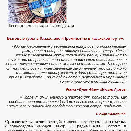
Шанарык юрты прикрытый тюндюком.
Бытовые туры в Казахстане «Проживание в казахской юрте».
«Юрты бесконечными вереницами тянулись по обоим берегам
реки, порой в два ряда, образуя правильные улицы. Семи-
восьмистворчатые юрты попадались редко, - большинство
съехавшихся привезли пяти-шестстворчатые новенькие белые
юрты., разукрашенные цветным сукном и вышивками. В стороне
от них лепились кучками маленькие закопченные: это были кухни
и помещения для прислужников. Вдоль рядов юрт стояли на
привязи жеребята – на съезд вместе с верховыми и упряжными
конями пригнали и дойных кобылиц.»
Роман «Путь Абая». Мухтар Ауэзов.
«После утомительного и жаркого дня, полного труда, как
особенно приятно в прохладный вечер лежать в юрте и, подняв
вокруг юрты войлок для свободного течения ветра, отдыхать».
Шокан Валиханов.
Юрта казахская (казах.- киіз үй), жилище переносного типа кочевых
и полуоседлых народов Центр, и Средней Азии. Состоит из
деревянного, решетчатого остова, покрытого войлоком (а стенки ее