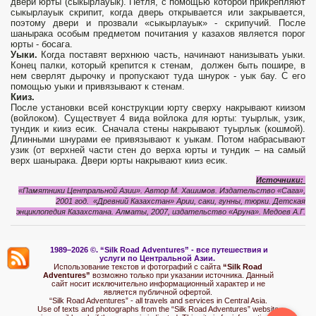
двери юрты (сыкырлауык). Петля, с помощью которой прикрепляют
сыкырлауык скрипит, когда дверь открывается или закрывается,
поэтому двери и прозвали «сыкырлауык» - скрипучий. После
шанырака особым предметом почитания у казахов является порог
юрты - босага.
Уыки.
Когда поставят верхнюю часть, начинают нанизывать уыки.
Конец палки, который крепится к стенам, должен быть пошире, в
нем сверлят дырочку и пропускают туда шнурок - уык бау. С его
помощью уыки и привязывают к стенам.
Кииз.
После установки всей конструкции юрту сверху накрывают киизом
(войлоком). Существует 4 вида войлока для юрты: туырлык, узик,
тундик и кииз есик. Сначала стены накрывают туырлык (кошмой).
Длинными шнурами ее привязывают к уыкам. Потом набрасывают
узик (от верхней части стен до верха юрты и тундик – на самый
верх шанырака. Двери юрты накрывают кииз есик.
Источники:
«Памятники Центральной Азии». Автор М. Хашимов. Издательство «Сага»,
2001 год.
«Древний Казахстан» Арии, саки, гунны, тюрки. Детская
энциклопедия Казахстана. Алматы, 2007, издательство «Аруна». Медоев А.Г.
1989–2026 ©.
“Silk Road Adventures” - вс
е путешествия и
услуги по Центральной Азии.
Использование текстов и фотографий с сайта
“Silk Road
Adventures”
возможно только при указании источника. Данный
сайт носит исключительно информационный характер и не
является публичной офертой.
“Silk Road Adventures” - all travels and services in Central Asia.
Use of texts and photographs from the “Silk Road Adventures” website