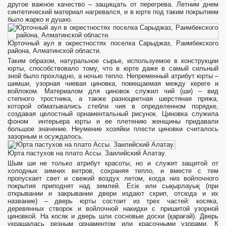
другое важное качество – защищать от перегрева. Летним днем
синтетический материал нагревался, и в юрте под таким покрытием
было жарко и душно.
Юрточный аул в окрестностях поселка Сарыджаз, Раимбекского
района, Алматинской области.
Таким образом, натуральное сырье, используемое в конструкции
юрты, способствовало тому, что в юрте даже в самый сильный
зной было прохладно, а ночью тепло. Непременный атрибут юрты –
шимши, узорная чиевая циновка, помещаемая между кереге и
войлоком. Материалом для циновок служил чий (ши) – вид
степного тростника, а также разноцветная шерстяная пряжа,
которой обматывались стебли чия в определенном порядке,
создавая целостный орнаментальный рисунок. Циновка служила
фоном интерьера юрты и ее плетению женщины придавали
большое значение. Неумение хозяйки плести циновки считалось
зазорным и осуждалось.
Юрта пастухов на плато Ассы. Заилийский Алатау.
Шым ши не только атрибут красоты, но и служит защитой от
холодных зимних ветров, сохраняя тепло, и вместе с тем
пропускает свет и свежий воздух летом, когда низ войлочного
покрытия приподнят над землей. Есік или сықырлауық (при
открывании и закрывании двери издают скрип, отсюда и их
название) – дверь юрты состоит из трех частей: косяка,
деревянных створок и войлочной накидки с пришитой узорной
циновкой. На косяк и дверь шли сосновые доски (қарағай). Дверь
украшалась резным орнаментом или красочными узорами. К