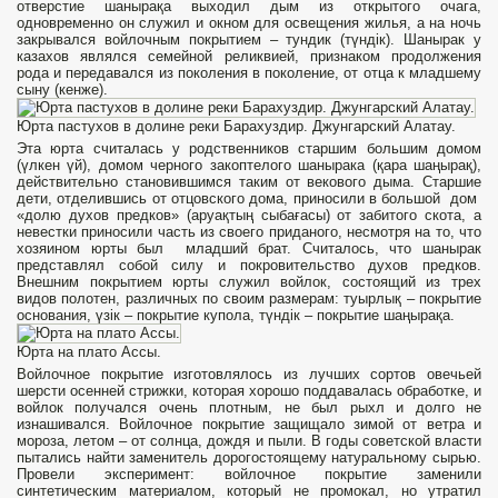
отверстие шанырақа выходил дым из открытого очага,
одновременно он служил и окном для освещения жилья, а на ночь
закрывался войлочным покрытием – тундик (түндік). Шанырак у
казахов являлся семейной реликвией, признаком продолжения
рода и передавался из поколения в поколение, от отца к младшему
сыну (кенже).
Юрта пастухов в долине реки Барахуздир. Джунгарский Алатау.
Эта юрта считалась у родственников старшим большим домом
(үлкен үй), домом черного закоптелого шанырака (қара шаңырақ),
действительно становившимся таким от векового дыма. Старшие
дети, отделившись от отцовского дома, приносили в большой дом
«долю духов предков» (аруақтың сыбағасы) от забитого скота, а
невестки приносили часть из своего приданого, несмотря на то, что
хозяином юрты был младший брат. Считалось, что шанырак
представлял собой силу и покровительство духов предков.
Внешним покрытием юрты служил войлок, состоящий из трех
видов полотен, различных по своим размерам: туырлық – покрытие
основания, үзік – покрытие купола, түндік – покрытие шаңырақа.
Юрта на плато Ассы.
Войлочное покрытие изготовлялось из лучших сортов овечьей
шерсти осенней стрижки, которая хорошо поддавалась обработке, и
войлок получался очень плотным, не был рыхл и долго не
изнашивался. Войлочное покрытие защищало зимой от ветра и
мороза, летом – от солнца, дождя и пыли. В годы советской власти
пытались найти заменитель дорогостоящему натуральному сырью.
Провели эксперимент: войлочное покрытие заменили
синтетическим материалом, который не промокал, но утратил