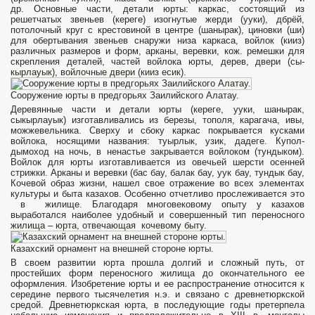
др. Основные части, детали юрты: каркас, состо­ящий из
решетчатых звеньев (кереге) изогнутые жерди (ууки), дбрёй,
потолочный круг с крестовиной в центре (шанырак), циновки (ши)
для обертывания звеньев снаружи низа каркаса, войлок (кииз)
различных разме­ров и форм, арканы, веревки, кож. ре­мешки для
скрепления деталей, ча­стей войлока юрты, дерев, двери (сы-
кырлауык), войлочные двери (кииз есик).
Сооружение юрты в предгорьях Заилийского Алатау.
Деревянные части и детали юрты (кереге, ууки, шанырак,
сыкырлауык) изго­тавливались из березы, тополя, кара­гача, ивы,
можжевельника. Сверху и сбоку каркас покрывается кусками
войлока, носящими названия: туыр­лык, узик, дадеге. Купол-
дымоход на ночь, в ненастье закрывается войло­ком (тундыком).
Войлок для юрты изготавливается из овечьей шерсти осен­ней
стрижки. Арканы и веревки (бас бау, балак бау, уук бау, тундык бау,
Кочевой образ жизни, нашел свое отражение во всех элементах
культуры и быта казахов. Особенно отчетливо прослеживается это
в жилище. Благодаря многовековому опыту у казахов
выработался наиболее удобный и совершенный тип переносного
жилища – юрта, отвечающая кочевому быту.
Казахский орнамент на внешней стороне юрты.
В своем развитии юрта прошла долгий и сложный путь, от
простейших форм переносного жилища до окончательного ее
оформления. Изобретение юрты и ее распространение относится к
середине первого тысячелетия н.э. и связано с древнетюркской
средой. Древнетюркская юрта, в последующие годы претерпела