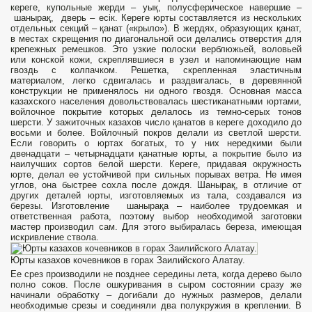
кереге, купольные жерди – уық, полусферическое навершие –
шанырақ, дверь – есік. Кереге юрты составляется из нескольких
отдельных секций – қанат («крыло»). В жердях, образующих қанат,
в местах скрещения по диагональной оси делались отверстия для
крепежных ремешков. Это узкие полоски верблюжьей, воловьей
или конской кожи, скреплявшиеся в узел и напоминающие нам
гвоздь с колпачком. Решетка, скрепленная эластичным
материалом, легко сдвигалась и раздвигалась, в деревянной
конструкции не применялось ни одного гвоздя. Основная масса
казахского населения довольствовалась шестиканатными юртами,
войлочное покрытие которых делалось из темно-серых тонов
шерсти. У зажиточных казахов число қанатов в кереге доходило до
восьми и более. Войлочный покров делали из светлой шерсти.
Если говорить о юртах богатых, то у них нередкими были
двенадцати – четырнадцати қанатные юрты, а покрытие было из
наилучших сортов белой шерсти. Кереге, придавая окружность
юрте, делал ее устойчивой при сильных порывах ветра. Не имея
углов, она быстрее сохла после дождя. Шанырақ, в отличие от
других деталей юрты, изготовляемых из тала, создавался из
березы. Изготовление шанырақа – наиболее трудоемкая и
ответственная работа, поэтому выбор необходимой заготовки
мастер производил сам. Для этого выбиралась береза, имеющая
искривление ствола.
Юрты казахов кочевников в горах Заилийского Алатау.
Ее срез производили не позднее середины лета, когда дерево было
полно соков. После ошкуривания в сыром состоянии сразу же
начинали обработку – догибали до нужных размеров, делали
необходимые срезы и соединяли два полукружия в креплении. В