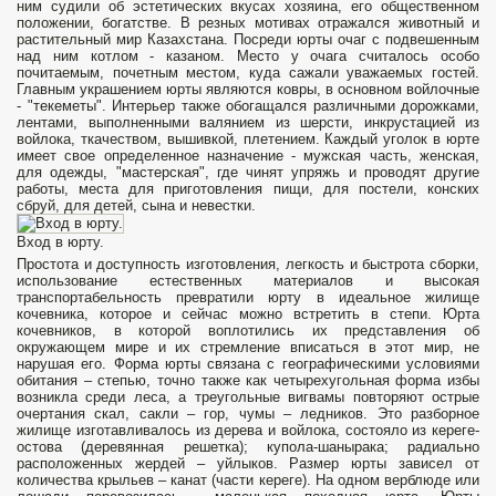
ним судили об эстетических вкусах хозяина, его общественном
положении, богатстве. В резных мотивах отражался животный и
растительный мир Казахстана. Посреди юрты очаг с подвешенным
над ним котлом - казаном. Место у очага считалось особо
почитаемым, почетным местом, куда сажали уважаемых гостей.
Главным украшением юрты являются ковры, в основном войлочные
- "текеметы". Интерьер также обогащался различными дорожками,
лентами, выполненными валянием из шерсти, инкрустацией из
войлока, ткачеством, вышивкой, плетением. Каждый уголок в юрте
имеет свое определенное назначение - мужская часть, женская,
для одежды, "мастерская", где чинят упряжь и проводят другие
работы, места для приготовления пищи, для постели, конских
сбруй, для детей, сына и невестки.
Вход в юрту.
Простота и доступность изготовления, легкость и быстрота сборки,
использование естественных материалов и высокая
транспортабельность превратили юрту в идеальное жилище
кочевника, которое и сейчас можно встретить в степи. Юрта
кочевников, в которой воплотились их представления об
окружающем мире и их стремление вписаться в этот мир, не
нарушая его. Форма юрты связана с географическими условиями
обитания – степью, точно также как четырехугольная форма избы
возникла среди леса, а треугольные вигвамы повторяют острые
очертания скал, сакли – гор, чумы – ледников. Это разборное
жилище изготавливалось из дерева и войлока, состояло из кереге-
остова (деревянная решетка); купола-шанырака; радиально
расположенных жердей – уйлыков. Размер юрты зависел от
количества крыльев – канат (части кереге). На одном верблюде или