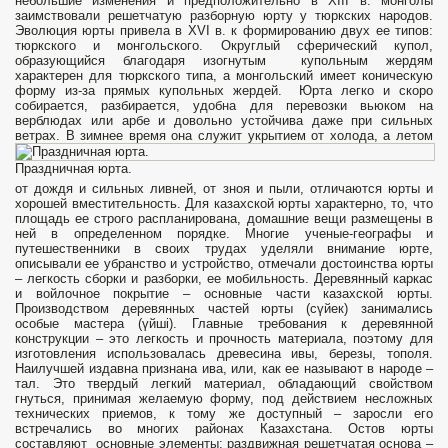
небольшие изменения и предположительно в XIII в. монголы
заимствовали решетчатую разборную юрту у тюркских народов.
Эволюция юрты привела в XVI в. к формированию двух ее типов:
тюркского и монгольского. Округлый сферический купол,
образующийся благодаря изогнутым купольным жердям
характерен для тюркского типа, а монгольский имеет коническую
форму из-за прямых купольных жердей. Юрта легко и скоро
собирается, разбирается, удобна для перевозки вьюком на
верблюдах или арбе и довольно устойчива даже при сильных
ветрах.
В зимнее время она служит укрытием от холода, а летом
Праздничная юрта.
от дождя и сильных ливней, от зноя и пыли, отличаются юрты и
хорошей вместительность. Для казахской юрты характерно, то, что
площадь ее строго распланирована, домашние вещи размещены в
ней в определенном порядке. Многие ученые-географы и
путешественники в своих трудах уделяли внимание юрте,
описывали ее убранство и устройство, отмечали достоинства юрты
– легкость сборки и разборки, ее мобильность. Деревянный каркас
и войлочное покрытие – основные части казахской юрты.
Производством деревянных частей юрты (сүйек) занимались
особые мастера (үйші). Главные требования к деревянной
конструкции – это легкость и прочность материала, поэтому для
изготовления использовалась древесина ивы, березы, тополя.
Наилучшей издавна признана ива, или, как ее называют в народе –
тал. Это твердый легкий материал, обладающий свойством
гнуться, принимая желаемую форму, под действием несложных
технических приемов, к тому же доступный – заросли его
встречались во многих районах Казахстана. Остов юрты
составляют основные элементы: раздвижная решетчатая основа –