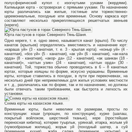
полусферический купол с изогнутыми ууками (жердями).
Калмыцкая юрта - островер­хая с прямыми ууками. По назначе­нию
юрты различались как жилые, гос­тиные или торжественно-
церемониальные, походные или временные. Осно­ву каркаса юрт
составляют несколько при­крепляющихся решетчатых звеньев
(кереге).
Юрта пастухов в горах Северного Тянь-Шаня.
Одно кереге, т. е. одно звено, называется канат (крыло). По числу
канатов (крыльев) определялись вме­стимость и назначение юрт:
«караша уй» (3 - канатная, т. е. 3 - крылая юрта). «коныр уй» (4 -
канатпая), «боз үй» (5 - канатная), «ак уй» (6 - канатная), «ак-кала
орда» (8 - канатная), «акор- да» (12 - канатная), «ак шанкан (18 -
канатная)», «алтын узик» (24 - канатная), «алтын орда» (30 -
канатная). Той, торжества обычно проводились в 6 – 8 канатных
юртах, которые изящны по форме, искусно украшены. Вре­менные
юрты, которые ставились в похо­дах, в пути при перекочевках, на
несколько дней при неприемлемых для жилья условиях местности
и т. д., раз­личались как по форме, так и по наз­начению, но должны
были отвечать таким требованиям, как быстрота и легкость их
установки.
Схема юрты на казахском языке.
Временные юрты, были невелики по размерам, про­сты по
конструкции: коши (упрощен, по конструкции), курке (шалаш,
покрытый войлоком, шерстяной тка­нью), кере (простейшая
переносная кибитка), котерме туырлык, урянхай, итарка, жолым уй
(чумообразные жилища), жорык уй (походный шатер, а суй
(временная кухня), жа­ба салма (временное укрытие) и