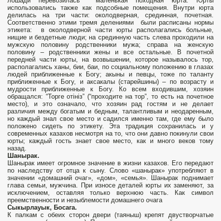
лошади перевозилась маленькая походная юрта. Юрты
использовались также как подсобные помещения. Внутри юрта
делилась на три части: околодверная, срединная, почетная.
Соответственно этими тремя делениями были расписаны нормы
этикета: в околодверной части юрты располагались больные,
нищие и бездетные люди; на срединную часть слева проходили на
мужскую половину родственники мужа; справа на женскую
половину – родственники жены и все остальные. В почетной
передней части юрты, на возвышении, которое называлось тор,
располагались ханы, бии, баи, по социальному положению в глазах
людей приближенные к Богу; акыны и певцы, тоже по таланту
приближенные к Богу, и аксакалы (старейшины) – по возрасту и
мудрости приближенные к Богу. Ко всем входившим, хозяин
обращался: “Торге отiнiз” (“проходите на тор”, то есть на почетное
место), и это означало, что хозяин рад гостям и не делает
различия между богатым и бедным, талантливым и неодаренным,
но каждый знал свое место и садился именно там, где ему было
положено сидеть по этикету. Эта традиция сохранилась и у
современных казахов несмотря на то, что они давно покинули свои
юрты; каждый гость знает свое место, как и много веков тому
назад.
Шанырак.
Шанырак имеет огромное значение в жизни казахов. Его передают
по наследству от отца к сыну. Слово «шанырак» употребляют в
значении «домашний очаг», «дом», «семья». Шанырак поднимает
глава семьи, мужчина. При износе деталей юрты их заменяют, за
исключением, оставляя только верхнюю часть. Как символ
преемственности и незыблемости домашнего очага
Сыкырлауык, Босага.
К палкам с обеих сторон двери (таяныш) крепят двустворчатые