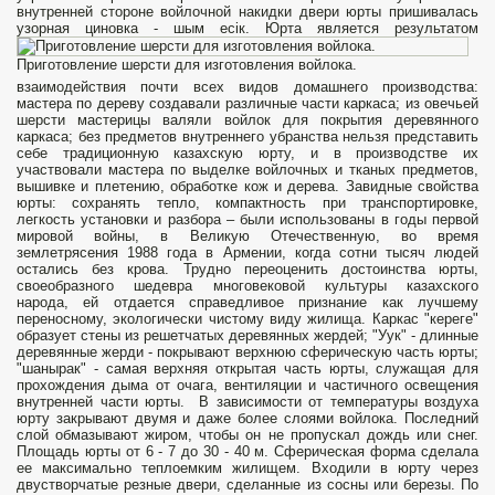
внутренней стороне войлочной накидки двери юрты пришивалась
узорная циновка - шым есік.
Юрта является результатом
Приготовление шерсти для изготовления войлока.
взаимодействия почти всех видов домашнего производства:
мастера по дереву создавали различные части каркаса; из овечьей
шерсти мастерицы валяли войлок для покрытия деревянного
каркаса; без предметов внутреннего убранства нельзя представить
себе традиционную казахскую юрту, и в производстве их
участвовали мастера по выделке войлочных и тканых предметов,
вышивке и плетению, обработке кож и дерева. Завидные свойства
юрты: сохранять тепло, компактность при транспортировке,
легкость установки и разбора – были использованы в годы первой
мировой войны, в Великую Отечественную, во время
землетрясения 1988 года в Армении, когда сотни тысяч людей
остались без крова. Трудно переоценить достоинства юрты,
своеобразного шедевра многовековой культуры казахского
народа, ей отдается справедливое признание как лучшему
переносному, экологически чистому виду жилища. Каркас "кереге"
образует стены из решетчатых деревянных жердей; "Уук" - длинные
деревянные жерди - покрывают верхнюю сферическую часть юрты;
"шанырак" - самая верхняя открытая часть юрты, служащая для
прохождения дыма от очага, вентиляции и частичного освещения
внутренней части юрты. В зависимости от температуры воздуха
юрту закрывают двумя и даже более слоями войлока. Последний
слой обмазывают жиром, чтобы он не пропускал дождь или снег.
Площадь юрты от 6 - 7 до 30 - 40 м. Сферическая форма сделала
ее максимально теплоемким жилищем. Входили в юрту через
двустворчатые резные двери, сделанные из сосны или березы. По