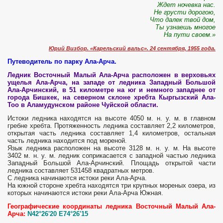
Ждет ночевка нас.
Не грусти дорогою,
Что далек твой дом,
Ты узнаешь многое
На пути своем.»
Юрий Визбор. «Карельский вальс». 24 сентября, 1955 года.
Путеводитель по парку Ала-Арча.
Ледник Восточный Малый Ала-Арча расположен в верховьях
ущелья Ала-Арча, на западе от ледника Западный Большой
Ала-Арчинский, в 51 километре на юг и немного западнее от
города Бишкек, на северном склоне хребта Кыргызский Ала-
Тоо в Аламудунском районе Чуйской области.
Истоки ледника находятся на высоте 4050 м. н. у. м. в главном
гребне хребта. Протяженность ледника составляет 2,2 километров,
открытая часть ледника составляет 1,4 километров, остальная
часть ледника находится под мореной.
Язык ледника расположен на высоте 3128 м. н. у. м. На высоте
3402 м. н. у. м. ледник соприкасается с западной частью ледника
Западный Большой Ала-Арчинский. Площадь открытой части
ледника составляет 531458 квадратных метров.
С ледника начинаются истоки реки Ала-Арча.
На южной стороне хребта находятся три крупных мореных озера, из
которых начинаются истоки реки Ала-Арча Южная.
Географические координаты ледника Восточный Малый Ала-
Арча:
N42°26'20 E74°26'15