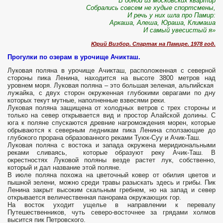
В одной из московских квартир
Собрались совсем не худые спортсмены,
И речь у них шла про Памир:
Аркаша, Алеша, Юраша, Климаша
И самый увесистый я»
Юрий Визбор. Спартак на Памире. 1978 год.
Прогулки по озерам в урочище Ачикташ.
Луковая поляна в урочище Ачикташ, расположенная с северной
стороны пика Ленина, находится на высоте 3800 метров над
уровнем моря. Луковая поляна – это большая зеленая, альпийская
лужайка, с двух сторон окруженная глубокими оврагами по дну
которых текут мутные, наполненные взвесями реки.
Луковая поляна защищена от холодных ветров с трех стороны и
только на север открывается вид и простор Алайской долины. С
юга к поляне спускаются древние нагромождения морен, которые
обрываются к северным ледникам пика Ленина сползающие до
глубокого прорана образованного реками Туюк-Суу и Ачик-Таш.
Луковая поляна с востока и запада окружена меридиональными
реками сливаясь, которые образуют реку Ачик-Таш. В
окрестностях Луковой поляны везде растет лук, собственно,
который и дал название этой поляне.
В июле поляна похожа на цветочный ковер от обилия цветов и
пышной зелени, можно среди травы разыскать здесь и грибы. Пик
Ленина закрыт высоким скальным гребнем, но на запад и север
открывается величественная панорама окружающих гор.
На восток уходит ущелье в направлении к перевалу
Путешественников, чуть северо-восточнее за грядами холмов
высится пик Петровского.