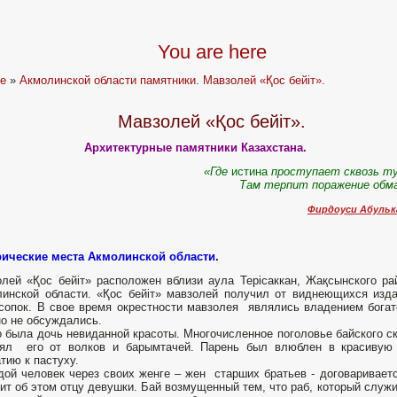
You are here
e
»
Акмолинской области памятники. Мавзолей «Қос бейіт».
Мавзолей «Қос бейіт».
Архитектурные памятники Казахстана.
«Где
истина
проступает сквозь т
Там терпит поражение обма
Фирдоуси Абульк
рические места Акмолинской области.
лей «Қос бейіт» расположен вблизи аула Терісаккан, Жақсынского ра
инской области. «Қос бейіт» мавзолей получил от виднеющихся изд
сопок. В свое время окрестности мавзолея являлись владением богат
о не обсуждались.
о была дочь невиданной красоты. Многочисленное поголовье байского с
нял его от волков и барымтачей. Парень был влюблен в красивую 
тию к пастуху.
ой человек через своих женге – жен старших братьев - договаривает
ит об этом отцу девушки. Бай возмущенный тем, что раб, который служит