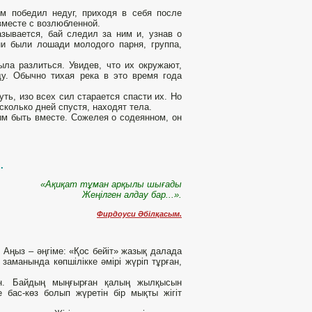
м победил недуг, приходя в себя после
 вместе с возлюбленной.
зывается, бай следил за ним и, узнав о
и были лошади молодого парня, группа,
ыла разлиться. Увидев, что их окружают,
у. Обычно тихая река в это время года
ть, изо всех сил старается спасти их. Но
колько дней спустя, находят тела.
ым быть вместе. Сожелея о содеянном, он
.
«Ақиқат тұман арқылы шығады
Жеңілген алдау бар...».
Фирдоуси Әбілқасым.
Аңыз – әңгіме: «Қос бейіт» жазық далада
 заманында көпшілікке әмірі жүріп тұрған,
ен. Байдың мыңғырған қалың жылқысын
бас-көз болып жүретін бір мықты жігіт