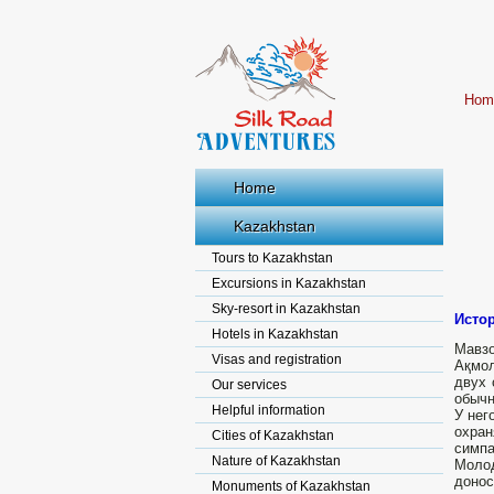
Hom
Home
Kazakhstan
Tours to Kazakhstan
Excursions in Kazakhstan
Sky-resort in Kazakhstan
Исто
Hotels in Kazakhstan
Мавзо
Visas and registration
Ақмол
двух 
Our services
обычн
Helpful information
У нег
охра
Cities of Kazakhstan
симпа
Nature of Kazakhstan
Молод
донос
Monuments of Kazakhstan