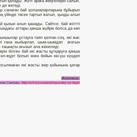
тып қалады. Жігіт араға жеңгелерін салып,
 де жетеді.
е ар санаған бай қолшоқпарларына бұйырып
ың үйінде төсек тартып жатып, қызды алып
й қызын алып қашады. Сөйтсе, бай жігітті
стындағы аттары қанша жүйрік болса да көп
ғыншылар ұстауға таяп қалған соң, екі жас
беті ғана жыбырлап, шым-шымдап ағатын
ос ғашықты ағызып ала жөнеледі.
рін білген бай екі жасты құтқаруға қанша
ел-жұрт болып өзен бойын екі-үш күндеп
 қосылмаған екі жасты жер қойынына қатар
Источник:
еитов Сакташ.
http://srh.kz/content/mavzoley-os-beyt/