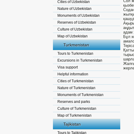
Сол ж
Cities of Uzbekistan
қызбе
Nature of Uzbekistan
Содан
жылқы
Monuments of Uzbekistan
қашуд
Reserves of Uzbekistan
Ақыры
аңдыт
Culture of Uzbekistan
адам 
Map of Uzbekistan
Бұл к
амал
Turkmenistan
Теріс
Қатты
Tours to Turkmenistan
тырыс
шарла
Excursions in Turkmenistan
Жалғы
Visa support
жерле
Helpful information
Cities of Turkmenistan
Nature of Turkmenistan
Monuments of Turkmenistan
Reserves and parks
Culture of Turkmenistan
Map of Turkmenistan
Tajikistan
Tours to Tajikistan