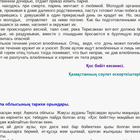
твенной дочерью, отдает приказ избить парня.
 находясь при смерти, парень мечтает о любимой. Молодой организ
в, проживая в доме далекого родственника, пастух готовит план побега
орившись с девушкойй в один прекрасный день он крадет ее. Но, ока
е молодых, отправляет за ними погоню. Как бы подготовленными н
вшаяся за ними, нагоняет и окружает их.
ие происходило весной, таял снег, река Терисаккан вот-вот должна б
дые, не раздумывая, вместе с лошадьми бросаются в бурлящую вод
вилась опасной.
льное течение уносит влюбленных. Отец, видя, что дочь может погибну
ое течение кружит их и уносит. Всем аулом ищут влюбленных и лишь нес
й горем отец только тогда понимает, что был неправ, не дав влюбленн
т не разлучать влюбленных и хоронит их тела рядом.
Қос бейіт кесенесі.
Қазақстанның сәулет ескерткіштері
ла облысының тарихи орындары.
асқан жері: Ақмола облысы Жақсы ауданы Терісаққан ауылы маңында. 
ан көрінетін қос төбеден пайда болған атау. «Қос бейіттің» маңайын өз
дам жайлайтын болған екен.
ың ай десе аузы, күн десе көзі бар бойжеткен қызы болған ек
ташыларға бермей, ит-құсқа жем қылмай, қалған жылқышы беткенге 
ты.