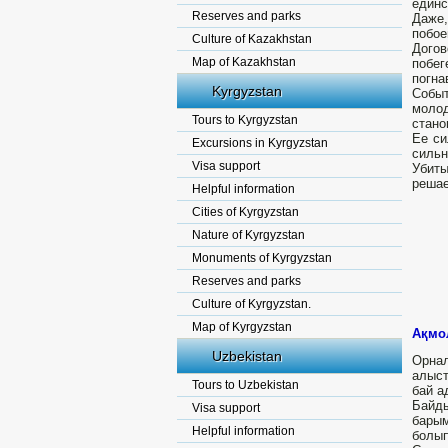
единс
Reserves and parks
Даже,
побое
Culture of Kazakhstan
Догов
Map of Kazakhstan
побег
погна
Kyrgyzstan
Событ
моло
Tours to Kyrgyzstan
стано
Ее си
Excursions in Kyrgyzstan
сильн
Visa support
Убиты
решае
Helpful information
Cities of Kyrgyzstan
Nature of Kyrgyzstan
Monuments of Kyrgyzstan
Reserves and parks
Culture of Kyrgyzstan.
Map of Kyrgyzstan
Ақмо
Uzbekistan
Орнал
алыст
Tours to Uzbekistan
бай а
Байд
Visa support
барым
Helpful information
болып