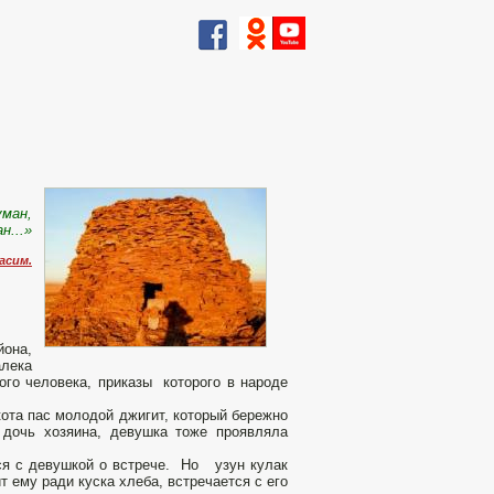
уман,
н...»
асим.
йона,
алека
ого человека, приказы которого в народе
кота пас молодой джигит, который бережно
дочь хозяина, девушка тоже проявляла
ся с девушкой о встрече. Но узун кулак
 ему ради куска хлеба, встречается с его