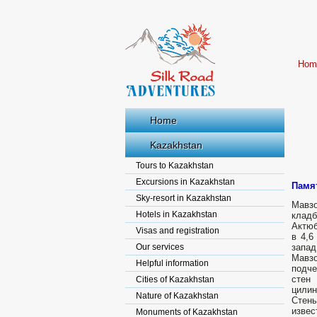
Hom
Home
Kazakhstan
Tours to Kazakhstan
Excursions in Kazakhstan
Памят
Sky-resort in Kazakhstan
Мавзо
Hotels in Kazakhstan
клад
Актюб
Visas and registration
в 4,6
Our services
запад
Мавз
Helpful information
подче
стен
Cities of Kazakhstan
цилин
Nature of Kazakhstan
Стены
извес
Monuments of Kazakhstan