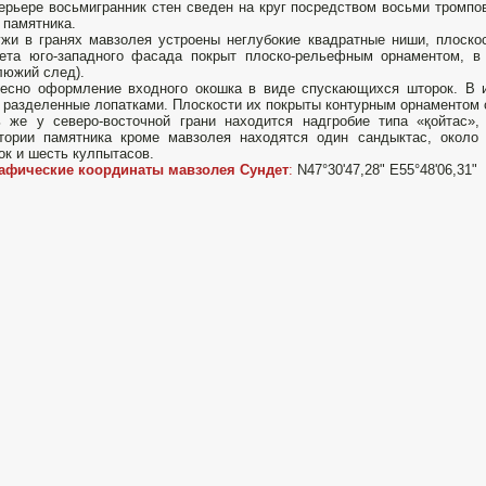
ерьере восьмигранник стен сведен на круг посредством восьми тромпо
 памятника.
жи в гранях мавзолея устроены неглубокие квадратные ниши, плоско
ета юго-западного фасада покрыт плоско-рельефным орнаментом, в 
люжий след).
есно оформление входного окошка в виде спускающихся шторок. В и
 разделенные лопатками. Плоскости их покрыты контурным орнаментом 
 же у северо-восточной грани находится надгробие типа «қойтас»,
итории памятника кроме мавзолея находятся один сандыктас, окол
ок и шесть кулпытасов.
рафические координаты мавзолея Сундет
:
N47°30'47,28" E55°48'06,31"