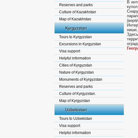
В инт
Reserves and parks
купол
Снару
Culture of Kazakhstan
парап
Map of Kazakhstan
(верб
Интер
Kyrgyzstan
ниши,
Здесь
Tours to Kyrgyzstan
терр
оград
Excursions in Kyrgyzstan
Геог
Visa support
Helpful information
Cities of Kyrgyzstan
Nature of Kyrgyzstan
Monuments of Kyrgyzstan
Reserves and parks
Culture of Kyrgyzstan.
Map of Kyrgyzstan
Uzbekistan
Tours to Uzbekistan
Visa support
Helpful information