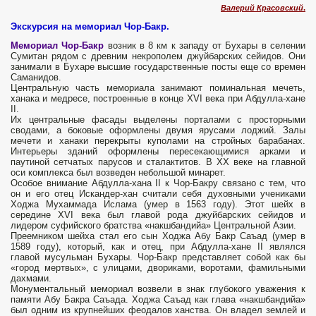
Валерий Красовский
.
Экскурсия на мемориал Чор-Бакр.
Мемориал Чор-Бакр
возник в 8 км к западу от Бухары в селении
Сумитан рядом с древним некрополем джуйбарских сейидов. Они
занимали в Бухаре высшие государственные посты еще со времен
Саманидов.
Центральную часть мемориала занимают поминальная мечеть,
ханака и медресе, построенные в конце XVI века при Абдулла-хане
II.
Их центральные фасады выделены порталами с просторными
сводами, а боковые оформлены двумя ярусами лоджий. Залы
мечети и ханаки перекрыты куполами на стройных барабанах.
Интерьеры зданий оформлены пересекающимися арками и
паутиной сетчатых парусов и сталактитов. В XX веке на главной
оси комплекса был возведен небольшой минарет.
Особое внимание Абдулла-хана II к Чор-Бакру связано с тем, что
он и его отец Искандер-хан считали себя духовными учениками
Ходжа Мухаммада Ислама (умер в 1563 году). Этот шейх в
середине XVI века был главой рода джуйбарских сейидов и
лидером суфийского братства «накшбандийа» Центральной Азии.
Преемником шейха стал его сын Ходжа Абу Бакр Саъад (умер в
1589 году), который, как и отец, при Абдулла-хане II являлся
главой мусульман Бухары. Чор-Бакр представляет собой как бы
«город мертвых», с улицами, двориками, воротами, фамильными
дахмами.
Монументальный мемориал возвели в знак глубокого уважения к
памяти Абу Бакра Саъада. Ходжа Саъад как глава «накшбандийа»
был одним из крупнейших феодалов ханства. Он владел землей и