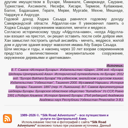
другим имуществом в Бухаре, Мианкале, Самарканде, Сауране,
Туркестане, Ахсикенте, Несефе, Хисаре, Термезе, Кубажиане,
Балхе, Бадахшане, Герате, Мерве, Мургабе, Мехне, Мешхеде,
Чарджуе и Андхуде.
Годовой доход Ходжа Саъада равнялся годовому доходу
Самаркандской области. Абдаллах-хан II увековечил память о
Ходжа Саъаде сооружением мавзолея, мечети и медресе.
Согласно историческому труду «Абдулла-наме», «когда Абдулла-
хан взошел на престол, он решил оставить после себя доброе имя.
Хан замыслил построить целый ансамбль - мечеть, медресе, жилой
дом и другие здания вокруг мавзолея имама Абу Бакра Саъада.
Шли месяцы и годы, и наконец через 10 лет взорам современников
предстало величественное монументальное сооружение,
окруженное деревьями и цветниками».
Источник:
В. Г. Сааков «История Бухары». Издательство «Шарк», 1996 год. «Бухара.
Шедевры Центральной Азии». Исторический путеводитель по Бухаре. 2012
год. "Бухоро Bukhara Бухара" На узбекском, английском и русском языках.
Издательство "Узбекистан", Ташкент 2000. Мухаммад Наршахи. История
Бухары. Ташкент. 1897 (пер. Н. Лыкошина). В.Г. Сааков Архитектурные
шедевры Бухары. Бухарское областное общество "Китабхон" Уз ССР, Ровно
1991 г.Роберт Альмеев. История древней Бухары. (Под редакцией Академика
Академии наук Республики Узбекистан Ртвеладзе Э.В.).
1989–2026 ©.
“Silk Road Adventures” - вс
е путешествия и
услуги по Центральной Азии.
Использование текстов и фотографий с сайта
“Silk Road
Adventures”
возможно только при указании источника. Данный