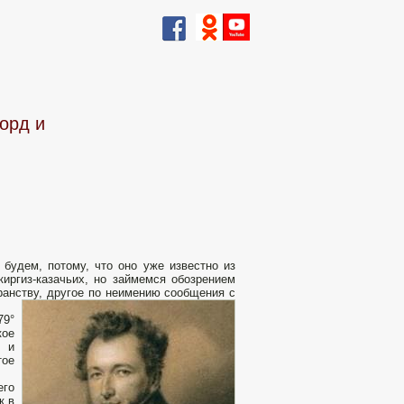
орд и
 будем, потому, что оно уже известно из
иргиз-казачьих, но займемся обозрением
транству, другое по неимению сообщения с
79°
кое
и и
тое
его
к в