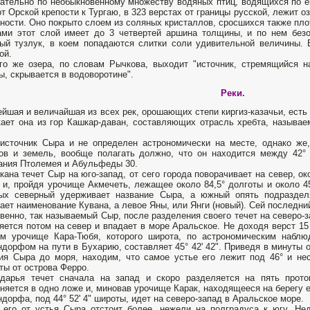
ательно по необыкновенному множеству водяных птиц, водящихся по ег
от Орской крепости к Тургаю, в 323 верстах от границы русской, лежит о
ности. Оно покрыто слоем из соляных кристаллов, сросшихся также плот
ми этот слой имеет до 3 четвертей аршина толщины, и по нем безо
ый тузлук, в коем попадаются слитки соли удивительной величины. 
ой.
го же озера, по словам Рычкова, выходит "источник, стремящийся н
ы, скрывается в водоворотине".
Реки.
йшая и величайшая из всех рек, орошающих степи киргиз-казачьи, есть
ает она из гор Кашкар-даван, составляющих отрасль хребта, называе
источник Сыра и не определен астрономически на месте, однако же
ов и земель, вообще полагать должно, что он находится между 42°
ания Птолемея и Абульфеды 30.
кана течет Сыр на юго-запад, от сего города поворачивает на север, о
 и, пройдя урочище Акмечеть, лежащее около 84,5° долготы и около 45
рых северный удерживает название Сыра, а южный опять подраздел
ает наименование Кувана, а левое Яны, или Янги (новый). Сей последни
венно, так называемый Сыр, после разделения своего течет на северо-
яется потом на север и впадает в море Аральское. Не доходя верст 15
ем урочище Кара-Тюбя, которого широта, по астрономическим набл
дорфом на пути в Бухарию, составляет 45° 42' 42". Приведя в минуты 
ия Сыра до моря, находим, что самое устье его лежит под 46° и не
ты от острова Ферро.
дарья течет сначала на запад и скоро разделяется на пять прото
няется в одно ложе и, миновав урочище Карак, находящееся на берегу 
дорфа, под 44° 52' 4" широты, идет на северо-запад в Аральское море.
 его от устья Сыра отстоит более, нежели на полградуса к югу. Н