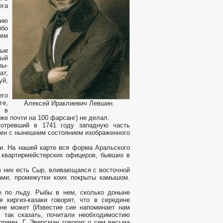
ега
тию
ибо
оем
мые
мый
ры-
ат,
уй,
его
ге,
Алексей Ираклиевич Левшин.
т в
кже почти на 100 фарсанг) не делал.
мотревший в 1741 году западную часть
асен с нынешним состоянием изображенного
ки. На нашей карте вся форма Аральского
 квартирмейстерских офицеров, бывших в
з них есть Сыр, вливающаяся с восточной
ами, промежутки коих покрыты камышом.
е по льду. Рыбы в нем, сколько доныне
 киргиз-казаки говорят, что в середине
 не может (Известие сие напоминает нам
 так сказать, почитали необходимостию
рями. Г. Эверсман говорит о сем весьма