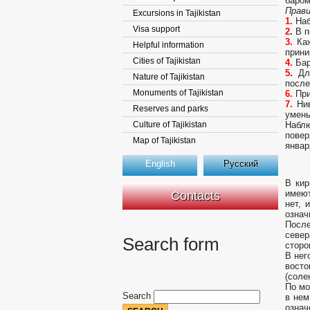
баром
Прави
Excursions in Tajikistan
1.
Наб
Visa support
2
.
В п
3.
Ка
Helpful information
прини
Cities of Tajikistan
4.
Бар
5
.
Для
Nature of Tajikistan
после
Monuments of Tajikistan
6.
При
7.
Нив
Reserves and parks
умень
Culture of Tajikistan
Наблю
повер
Map of Tajikistan
январ
English
Русский
В кир
имеют
Contacts
нет, 
означ
После
север
Search form
сторо
В нег
восто
(соле
По мо
Search
в нем
означ