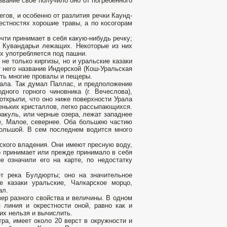
звание свое получило оно от погребенного
гов, и особенно от разлития речки Каунд-
естностях хорошие травы, а по косогорам
чти принимает в себя какую-нибудь речку;
у Кувандарьи лежащих. Некоторые из них
х употребляется под пашни.
не только киргизы, но и уральские казаки
т него название Индерской (Кош-Уральская
есть многие провалы и пещеры.
рала. Так думал Паллас, и предположение
ного горного чиновника (г. Вечеслова),
открыли, что оно ниже поверхности Урала
леньких кристаллов, легко рассыпающихся.
ракуль, или черные озера, лежат западнее
ое, Малое, севернее. Оба большею частию
Большой. В сем последнем водится много
ского владения. Они имеют пресную воду,
о принимает или прежде принимало в себя
 означили его на карте, по недостатку
ет река Булдюрты; оно на значительное
е казаки уральские, Чалкарское морцо,
ал.
ер разного свойства и величины. В одном
 линия и окрестности оной, равно как и
 их нельзя и вычислить.
ра, имеет около 20 верст в окружности и