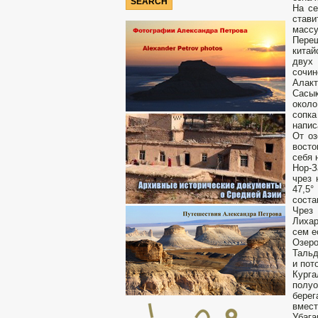
На се
стави
массу
Переш
китай
двух 
сочин
Алакт
Сасык
около
сопка
напис
От оз
восто
себя 
Нор-З
чрез 
47,5°
соста
Чрез
Лихар
сем е
Озеро
Тальд
и пот
Кург
полуо
берег
вмест
Убага