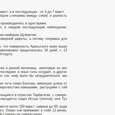
ст, а в последующих - от 4 до 7 верст.
 были сличаемы между собой, и разность
 производились в одно время.
ти, в каждом последующем наблюдении,
рал-майором Шубертом.
еверной широты; а потому поправка для
, что поверхность Аральского моря выше
Нивелировка продолжалась 18 дней: с 13
 Устюрта.
тва и разной величины, некоторые из них
последних в иных соль оседает, в других
ех сих озер было бы затруднительно, мы
ьих есть озеро Балхаш, имеющее длину от
еверо-востока камышами, растущими с сей
ующаяся в отраслях Тарбагатая, с северо-
 находится озеро Иссык (теплое), или Туз
ается около 150 верст; ширина до 50; вода
о. Озеро сие принимает в себя 12 речек,
ой стороны на северо-запад.