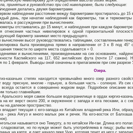
етрическую нивелировку для определения высоты обоих морей.
ла, принятые в руководство при сей нивелировке, были следующие:
людения делались двумя барометрами.
ервом наблюдении расстояние между барометрами простиралось до 15 вер
ждый день, при начатии наблюдений как барометры, так и термометры
малась в рассуждении при вычислениях.
ометры отстаивались до 15 минут, и наблюдения при каждом барометре
 отнесения частных нивелировок к одной горизонтальной плоскос
дующий барометр занимал место предыдущего.
 вычислении высот руководствовались таблицами, составленными гене
елировка была произведена прямо в направлении от 3 к В под 45° с
шения тяжести по широте места соделывается = 0.
дениями и вычислениями, произведенными на сих основаниях, найдено
хности Каспийского на 117, 652 английских фута (почти 17 сажен). 
я по 1 февраля. Выводы оной означены в прилагаемом при сем разрезе
Озера.
гиз-казачьих степях находится чрезвычайно много озер разного свойс
 воду пресную, многие - горькую, а большая часть - соленую. Из сих 
и всегда остается в совершенно жидком виде. Подробное описание вс
им только главнейшие.
 Аральского моря самое большое водохранилище в ордах киргиз-казач
а на юг верст около 200, и окруженное с запада и юга песками, а с с
ны на далекое пространство.
о впадает текущая с юго-запада из Китайских владений река Или, образ
ка - река Аягуз и много малых рек и речек. На юго-восток от Балхаша
ное).
нгольски называется оно Темурту, а по китайски Иe-гаи. Длина его полаг
 сладковатая, но по нужде может быть употребляема в пищу; рыбы мног
енных на карте, и дает начало реке Чую, которая течет из него с западн