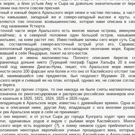
х морях, а близ устьев Аму и Сыра на довольно значительном от бер
оянии она почти совсем пресная.
чный и южный берега Аральского моря низки и частию песчаны, а час
ыты камышами, западный же и северо-западный высоки и круты, 
авляются тою плоскою возвышенностию, которая нами описана в св
 под названием Устюрта.
точной части моря Аральского есть многие малые острова, именуе
акайтмас; а в северной половине один большой остров, называе
кельмес, на коем растет лес. Известнейшие заливы сего моря суть Са
нак, составляющий северо-восточный острый угол его, Сарамас
воположный предыдущему, есть юго-западное окончание моря, Карак
мавший в себя Яныдарью, лежит на юго-восток.
их даже и имена малоизвестны. Полного описания берегов с
хранилища доныне никто (Турецкий географ Гаджи Хальфа 20 в кни
стной под именем Джиган-Нума, пишет, что Аральское море имее
ности около 100 фарсанг или более и что оно от Каспийского отстоит та
ый, занимавшийся сим предметом, был геодезист Муравин 19, ос
ского моря и снявший ее на план, который, однако же, не совсем согл
м берега.
асается до прочих сторон, то они никогда не были сняты математичес
означена по рекогонсцировкам и распросам российских инженеров или
х казачьих в 1820, 1821, 1824, 1825 и 1826 годах.
 впадающие в Аральское море, известны с древнейших времен. Одна и
ны и описанная ниже, другая Аму, впадающая с юга многими рукав
х рек Аральское море в себя не принимает.
 оно мерзнет, и от устья Сыра до города Кунграта ходят чрез оно
тно, одинаковых родов и видов с рыбами моря Каспийского. Многие
ского моря есть водоворот (?), к коему никакое судно приблизиться
оложения некоторых европейских ученых прошедшего века, которые,
 силами искать подземных каналов между Каспийским и Аральским мо