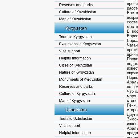
прочи
Reserves and parks
расст
Culture of Kazakhstan
Восто
покр
Map of Kazakhstan
сост
месте
Kyrgyzstan
В вос
Барс
Tours to Kyrgyzstan
Барса
Excursions in Kyrgyzstan
Чага
проти
Visa support
прини
Helpful information
Проч
водо
Cities of Kyrgyzstan
изве
Nature of Kyrgyzstan
окруж
Перв
Monuments of Kyrgyzstan
Араль
Reserves and parks
на не
Что к
Culture of Kyrgyzstan.
моря 
степя
Map of Kyrgyzstan
Реки,
Uzbekistan
сторо
Други
Tours to Uzbekistan
Зимою
извес
Visa support
Араль
Helpful information
предп
всеми