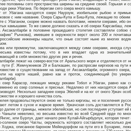
лее половины сего пространства ширины на средине своей. Горькая и с
воде реки Убагана. По берегам сего озера много камышу.
г от Убагана находятся озеро Наурзум, изобильное рыбою и примы
ковое с ним название. Озера Сары-Купа и Биш-Купа, лежащие по обеим 
те с Убаганом, скорее можно назвать болотами, нежели озерами, ибо он
тых камышами. То же самое должно сказать и об озерах Карсакбаш, леж
 Аксакалбарби в половине прошедшего столетия составляли собою 
рафию" Рычкова), имевшее в окружности верст около 200 и почитавш
российские инженеры нашли, что оные состоят ныне из многих вод
шом.
ва или промежутки, заключающиеся между сими озерами, иногда слу
весьма известны потому, что в них впадает одна из значительней
мающий в себя множество других рек и речек.
албарби лежат на северо-восток от Аральского моря и отделяются от н
 пути (Г. Жемчужников 29 и Балкашин, по распросам киргизов на пути 
известие о существовании на запад от Аксакалбарби, огромного озера,
чили на карте нашей, равно как и проток, соединяющий (по увере
албарби).
 озер Карасор, лежащих между реками Тобол и Убаган, равно как с
еменно из озер соленых и пресных. Недалеко от них находятся озера
оизводят. Несколько западнее озера Эбелей и на юг от оного Уркач особ
ожестве и хорошего качества соль.
елея продовольствуются оною не только киргизы, но и поселения русск
ают летом в сухое и жаркое время. Уркачская соль доставляется в Ро
до далее от границы, нежели эбелейская, но сия последняя уступает ей 
 Чаныли невелико, но весьма известно во всей Средней орде по мно
Янгис, или Бурлук, дает начало реке Кулай-Айгырбурлук, которая течет 
о-соленое озеро Чаглы, окружность которого составляет несколько дне
 Ходжа, описанное бароном Мейендорфом на пути его в Бухарию, ле