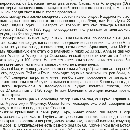
веро-восток от Балхаша лежат два озера: Сасык, или Алактукуль (Озер
тся киргиз-казаками после каждого собственного имени озера), и Ала, к
 и кои соединяются ныне тремя протоками.
еек, между ими заключающийся, состоит из солонцов. Разделение сих 
ских картах, составленных по повелению Цянь Луна, или Кен Лунга 2
озер, видим одно. Г. Клапрот 24 говорит, что оно прежде называл
енной в 1722 или 1723 году по сведениям, полученным от зюнгарског
укуль, но без разделения.
, по-киргизски, значит "удушливый". Название сие, по словам г. Лещева
 его камышей воздух наполняется вредными испарениями. На озере Алак
 или потухшая огнедышащая гора, называемая Аралтюбя, или Майтюб
ать любопытную его статью о вулканах и горах Азии (см. Annales des voy
ера Ала (или Алакуль) до Семипалатинской крепости считается 450 в
ка к западу в 100 верст. На нем есть несколько небольших островов. Зн
не принимают; но в них вливаются многие малые речки.
айсан (Нор, или ноор, значит по-монгольски "озеро") напоминает европе
него, подобно Рейну и Роне, проходит одна из величайших рек Азии,
 и 48° северной широты и имеет наибольшее протяжение от запада 
вляет несколько дней пути; а ширина с севера на юг не более одного дн
 него переезжали в плоскодонных судах капитан Урасов, пор
ев 27посланный в 1720 году Петром Великим с отрядом войска против
сть острова.
 Сальма, лежащее на юго-запад от гор Кен-Коз-лан, обширно и принимае
ы, Мурзачому и Жиримсу. Озеро Тенис, лежащее около 53° северной ш
ому, что в него впадает река Селенга.
альджин принимает в себя реку Нуру, имеет около 200 верст в ок
стровом на две части. Глубина его довольно значительна, вода в не
а покрыты высоким и непроходимым камышом, который киргизы, кочующи
о дров. В Куркальджине есть разного рода рыба. Кроме Нуры вливаются
н-Денгиз, чрез которое проходит река Убаган, впадающая в Тобол, имеет