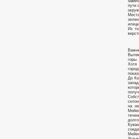
замеч
пути 
окруж
Места
зелен
илецк
Из то
верст
Важне
Вытек
горы.
Хотя 
город
показ
До Ко
запад
кото
получ
Собст
склон
на н
Мейен
течен
долго
Куван
соеди
Мейен
Устье