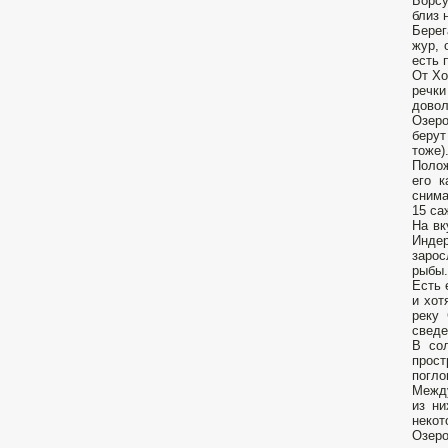
Борсу
близ 
Берег
жур, 
есть 
От Хо
речки
довол
Озеро
берут
тоже)
Полож
его к
снима
15 са
На вк
Индер
зарос
рыбы.
Есть 
и хот
реку 
сведе
В сол
прос
погло
Между
из ни
некот
Озеро