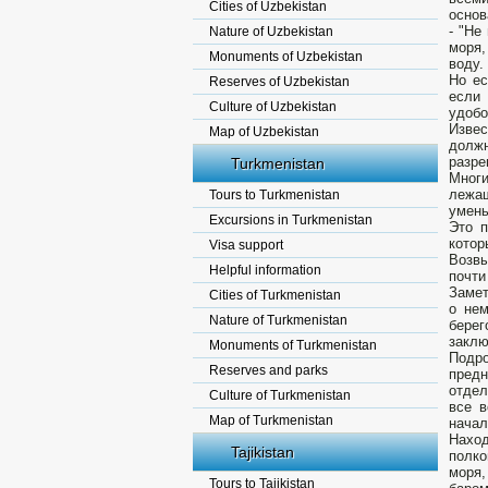
Cities of Uzbekistan
основ
- "Не
Nature of Uzbekistan
моря,
Monuments of Uzbekistan
воду.
Но ес
Reserves of Uzbekistan
если
Culture of Uzbekistan
удобо
Извес
Map of Uzbekistan
долж
разре
Turkmenistan
Многи
лежа
Tours to Turkmenistan
умен
Excursions in Turkmenistan
Это п
котор
Visa support
Возвы
Helpful information
почти
Замет
Cities of Turkmenistan
о нем
Nature of Turkmenistan
берег
заклю
Monuments of Turkmenistan
Подр
Reserves and parks
предн
отдел
Culture of Turkmenistan
все в
Map of Turkmenistan
начал
Нахо
Tajikistan
полко
моря
Tours to Tajikistan