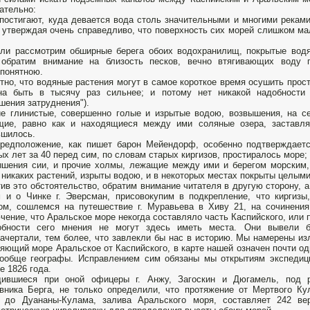
ательно:
 постигают, куда девается вода столь значительными и многими река
 утверждая очень справедливо, что поверхность сих морей слишком мал
ли рассмотрим обширные берега обоих водохранилищ, покрытые водя
 обратим внимание на близость песков, вечно втягивающих воду п
понятною.
тно, что водяные растения могут в самое короткое время осушить прос
на быть в тысячу раз сильнее; и потому нет никакой надобност
шения затруднения").
е глинистые, совершенно голые и изрытые водою, возвышения, на се
щие, равно как и находящиеся между ими соляные озера, заставля
ьшилось.
редположение, как пишет барон Мейендорф, особенно подтверждаетс
ых лет за 40 перед сим, по словам старых киргизов, простиралось море; 
шения сии, и прочие холмы, лежащие между ими и берегом морским,
 никаких растений, изрыты водою, и в некоторых местах покрыты целыми
ив это обстоятельство, обратим внимание читателя в другую сторону, а
 и о Чинке г. Эверсман, присовокупим в подкрепление, что киргиз
ом, сошлемся на путешествие г. Муравьева в Хиву 21, на сочинени
чение, что Аральское море некогда составляло часть Каспийского, или 
обности сего мнения не могут здесь иметь места. Они вывели 
ачертали, тем более, что завлекли бы нас в историю. Мы намерены из
яющий море Аральское от Каспийского, в карте нашей означен почти о
ообще географы. Исправлением сим обязаны мы открытиям экспедици
е 1826 года.
дившиеся при оной офицеры г. Анжу, Загоскин и Дюгамель, под ру
вника Берга, не только определили, что протяжение от Мертвого Ку
, до Дуананы-Кулама, залива Аральского моря, составляет 242 ве