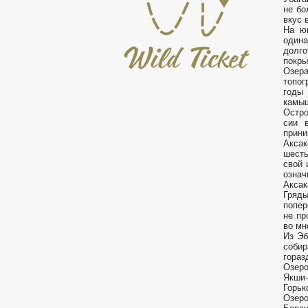
не бо
вкус 
На ю
одина
долго
покры
Озера
топог
годы 
камы
Остро
сии 
прини
Аксак
шесть
свой 
озна
Аксак
Гряды
попер
не пр
во мн
Из Эб
собир
гораз
Озеро
Якши-
Горьк
Озеро