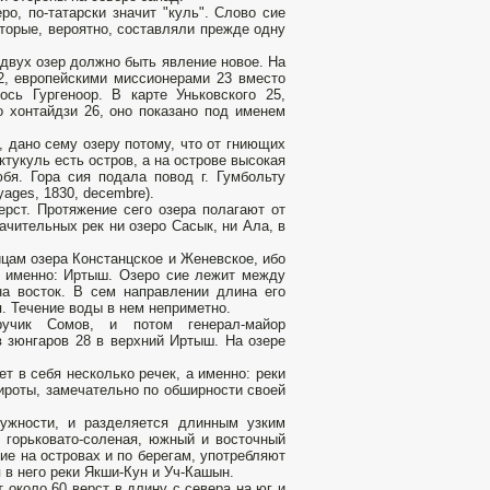
о, по-татарски значит "куль". Слово сие
оторые, вероятно, составляли прежде одну
двух озер должно быть явление новое. На
2, европейскими миссионерами 23 вместо
ось Гургеноор. В карте Уньковского 25,
о хонтайдзи 26, оно показано под именем
, дано сему озеру потому, что от гниющих
тукуль есть остров, а на острове высокая
я. Гора сия подала повод г. Гумбольту
ages, 1830, decembre).
ерст. Протяжение сего озера полагают от
ачительных рек ни озеро Сасык, ни Ала, в
йцам озера Констанцское и Женевское, ибо
 а именно: Иртыш. Озеро сие лежит между
на восток. В сем направлении длина его
я. Течение воды в нем неприметно.
учик Сомов, и потом генерал-майор
 зюнгаров 28 в верхний Иртыш. На озере
т в себя несколько речек, а именно: реки
ироты, замечательно по обширности своей
ружности, и разделяется длинным узким
м горьковато-соленая, южный и восточный
е на островах и по берегам, употребляют
 в него реки Якши-Кун и Уч-Кашын.
 около 60 верст в длину с севера на юг и