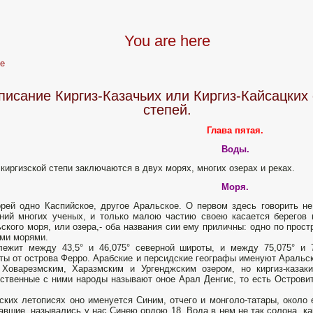
You are here
e
писание Киргиз-Казачьих или Киргиз-Кайсацких 
степей.
Глава пятая.
Воды.
киргизской степи заключаются в двух морях, многих озерах и реках.
Моря.
рей одно Каспийское, другое Аральское. О первом здесь говорить не
ний многих ученых, и только малою частию своею касается берегов к
ского моря, или озера,- оба названия сии ему приличны: одно по прос
ми морями.
ежит между 43,5° и 46,075° северной широты, и между 75,075° и 
ты от острова Ферро. Арабские и персидские географы именуют Аральс
Ховарезмским, Харазмским и Ургенджским озером, но киргиз-казак
ственные с ними народы называют оное Арал Денгис, то есть Острови
ских летописях оно именуется Синим, отчего и монголо-татары, около 
авшие, назывались у нас Синею ордою 18. Вода в нем не так солона, ка