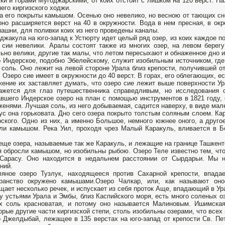
ки и горами Мугоджарскими, от коих отстоит с лишком на 120 верст. На
него киргизского ходжи.
а его покрыты камышом. Осенью оно невелико, но весною от тающих сне
оно расширяется верст на 40 в окружности. Вода в нем пресная, в окр
пашни, для поливки коих из него проведены каналы.
джакула на юго-запад к Устюрту идет целый ряд озер, из коих каждое по
 сии невелики. Аралы состоят также из многих озер, на левом берег
ьно велики, другие так малы, что летом пересыхают и обнаженное дно и
 Индерское, подобно Эбелейскому, служит изобильным источником, где 
 соль. Оно лежит на левой стороне Урала близ крепости, получившей о
. Озеро сие имеет в окружности до 40 верст. В горах, его облегающих, 
ение их заставляет думать, что озеро сие лежит выше поверхности У
ажется для глаз путешественника справедливым, но исследования од
вшего Индерское озеро на план с помощью инструментов в 1821 году, 
женями. Лучшая соль, из него добываемая, садится наверху, в виде ма
ус она горьковата. Дно сего озера покрыто толстым соляным слоем. Ка
ского. Одно из них, а именно Большое, немного южнее оного, а друг
ли камышом. Река Уил, проходя чрез Малый Каракуль, вливается в 
еще озера, называемые так же Каракуль, и лежащие на границе Ташкент
я обросли камышом, но изобильны рыбою. Озеро Теле известно тем, чт
Сарасу. Оно находится в недальнем расстоянии от Сырдарьи. Мы не
ний.
яное озеро Тузлук, находящееся против Сахарной крепости, впада
транство окружено камышами.Озеро Чалкар, или, как называют оно
щает несколько речек, и испускает из себя проток Аще, впадающий в Ур
 устьями Урала и Эмбы, близ Каспийского моря, есть много соленых оз
х соль красноватая, и потому оно называется Малиновым. Ишимская
орые другие части киргизской степи, столь изобильны озерами, что всех
 Джелдыбай, лежащее в 135 верстах на юго-запад от крепости Св. Пет