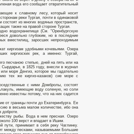
оленая вода его сообщает отвратительный
кающее к славному лесу, который носит
сторонам реки Тургая, почти в одинаковой
и состоят из многих водяных пространств,
ащих также на правой стороне Тургая.
одно водохранилище (См. "Оренбургскую
ееся довольно глубоким, но в последние
яных вместилищ, заросших непроходимым
жат киргизам удобными кочевьями. Озера
ших киргизских рек, а именно: Тургай,
его песчаною степью, дней на пять или на
к Сырдарье, в 1825 году, внесли в журнал
 или моря Денгиз, которое мы гадательно
нию тех же киргиз-казаков) сие море с
оседственные с ними Домбролы, состоят
 Алакуль, имеющие воду соленую, но соли
енно известны потому, что на них садится
ие от границы почти до Екатеринбурга. Ее
ссию в весьма малом количестве, ибо она
в доброте.
жеству рыбы. Вода в нем пресная. Озеро
около 100 верст и впадает в Ишим.
й пути, принимает в себя реку Чаглинку.
жит между песками, называемыми Большие