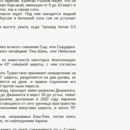
о берегам. Капитан Рычков пишет, что на
зеро Карсакай, имеющее от 8 до 10 верст в
но, как и горная соль.
пасно ездят. Под ним находится жидкий
Вкусом и белизной соль сия не уступает
а высоту увала, куда "прошед более 0,5
 без всякого сомнения Сыр, или Сырдарья.
мого китайцами Тянь-Шань, или Небесные
, по известности некоторых близлежащих
 и 43° северной широты, с чем согласны
коло Туркестана принимает направление на
° широты, разделяется на два рукава, из
яется на двое, и правое отделение его
й проток ныне пересох.
запад, проходит мимо развалин Джанкента,
 до Джанкента и верст 50 до устья, лежит
юдениям, деланным в 1820 году бароном
остающееся от сего урочища пространство
сколькими минутами широты, и около 79°
ков, называемых Биш-Узяк, потом опять
ее, по наблюдениям барона
едалеко от моря соединяется он с Сыром