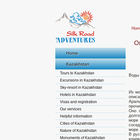
Hom
О
Home
Kazakhstan
Tours to Kazakhstan
Воды 
Excursions in Kazakhstan
Sky-resort in Kazakhstan
Из мо
Hotels in Kazakhstan
описа
Араль
Visas and registration
прочи
Our services
Оно л
долго
Helpful information
море 
Cities of Kazakhstan
сосед
море.
Nature of Kazakhstan
В рус
Monuments of Kazakhstan
кочев