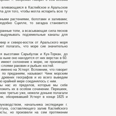
ми вливающаяся в Каспийское и Аральское
а для того, чтобы могла испарить всю ту
ными растениями, болотами и заливами;
одобно Сцилле, то загадка становится
транные топи, а всасывающая сила песков
и выдумывать подземельные каналы для
вер и северо-восток от Аральского моря
ют полагать, что море сие значительно
я высотами Сарыбулак и Кук-Торкан, до
а ныне оно находится от них верстах в 60.
 имеют склонение к морю, не производят
 слоями раковин и рыбьих костей.
 именно на Устюрт. Вспомним, что говорит
ы, по преданиям, называют Чинк морским
я древних географов и из всего выведем
по крайней мере соединялось с ним.
бы нас из пределов, которые мы себе
ложить их в особом сочинении. Перешеек,
дною третью уже, нежели доныне полагали
и, обозревавшей Устюрт в конце 1825 и
ководством, начальника экспедиции г.
лтука, составляющего залив Каспийского
рсты, но произвели на сем протяжении