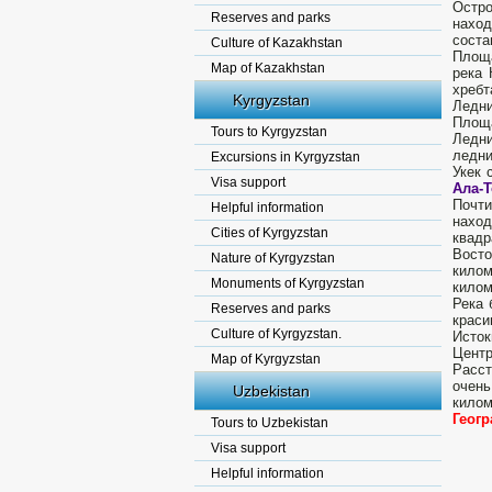
Остро
Reserves and parks
наход
соста
Culture of Kazakhstan
Площа
Map of Kazakhstan
река 
хребт
Kyrgyzstan
Ледни
Площа
Tours to Kyrgyzstan
Ледни
ледни
Excursions in Kyrgyzstan
Укек 
Visa support
Ала-
Почти
Helpful information
наход
Cities of Kyrgyzstan
квадр
Восто
Nature of Kyrgyzstan
килом
Monuments of Kyrgyzstan
килом
Река 
Reserves and parks
краси
Culture of Kyrgyzstan.
Исто
Центр
Map of Kyrgyzstan
Расст
очень
Uzbekistan
килом
Геогр
Tours to Uzbekistan
Visa support
Helpful information