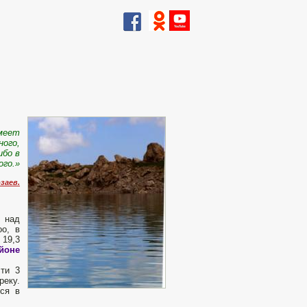
меет
ного,
ибо в
ого.»
заев.
в над
оо, в
 19,3
йоне
чти 3
реку.
лся в