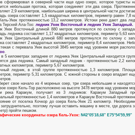
в сформировал в северной части еще одно озеро, которое туристы н
ится небольшая протока, которая соединяет эти два озера. Протяженно
вляет 2,9 километров, наибольшая ширина в центральной части достигае
дь озера составляет 1,5 квадратных километров, периметр равен 7,8 к
Кель-Укек протяженностью 13,2 километров. Истоки реке дают два ле
а Терскей Ала-Тоо:
ледник Укек Восточный и ледник Укек Западный.
к Укек Восточный длиной 880 метров протянулся по склону с запада 
дь ледника составляет 1,17 квадратных километров, периметр 5,63 кил
к Укек Центральный длиной 680 метров протянулся по склону с зап
ка составляет 2 квадратных километров, периметр 8,4 километров. Неб
стекая с перевала Укек высотой 3845 метров над уровнем моря распол
Тоо
.
 в 5 километрах западнее от ледника Укек Центральный находится груп
ятся два ледника. Самый западный ледник - протяженностью 2,2 кило
атных километров, периметр 5,67 километров.
чный ледник, в этой группе протяженностью 1,3 километров. Площа
етров, периметр 5,31 километров. С южной стороны в озеро впадает ещ
етров.
берет свое начало из 4 мореных озер, три озера небольшие и находятс
вое озеро Кель-Тор расположено на высоте 3478 метров над уровнем мо
ки река Каракум, получает из 3 ледников: Каракум Западный пр
альный протяженностью 1,4 километров и Каракум Восточный протяженн
ояние от поселка Кочкор до озера Кель-Укек 21 километр. Необходим
 затруднительно, поэтому лучше оставить машину в месте, где дорога з
етр) пройти пешком.
афические координаты озера Кель-Укок:
N42°05'18,68" E75°54'59,99"