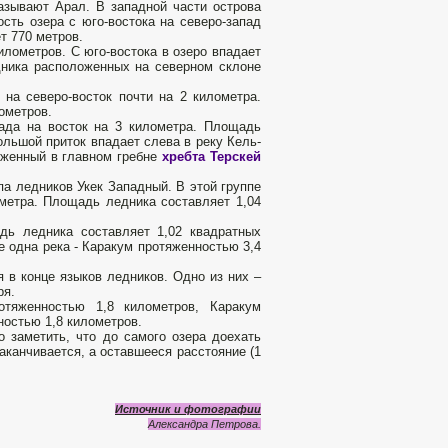
азывают Арал. В западной части острова
сть озера с юго-востока на северо-запад
т 770 метров.
илометров. С юго-востока в озеро впадает
дника расположенных на северном склоне
на северо-восток почти на 2 километра.
ометров.
ада на восток на 3 километра. Площадь
ольшой приток впадает слева в реку Кель-
оженный в главном гребне
хребта Терскей
па ледников Укек Западный. В этой группе
метра. Площадь ледника составляет 1,04
дь ледника составляет 1,02 квадратных
е одна река - Каракум протяженностью 3,4
я в конце языков ледников. Одно из них –
ря.
отяженностью 1,8 километров, Каракум
остью 1,8 километров.
о заметить, что до самого озера доехать
аканчивается, а оставшееся расстояние (1
Источник и фотографии
Александра Петрова.