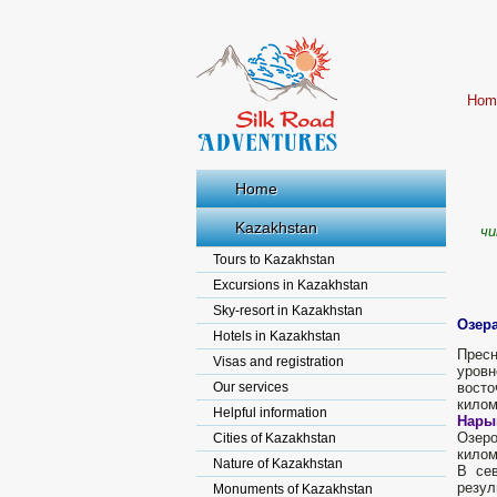
Hom
Home
Kazakhstan
чи
Tours to Kazakhstan
Excursions in Kazakhstan
Sky-resort in Kazakhstan
Озера
Hotels in Kazakhstan
Пресн
Visas and registration
уровн
Our services
восто
килом
Helpful information
Нары
Озеро
Cities of Kazakhstan
килом
Nature of Kazakhstan
В сев
резул
Monuments of Kazakhstan