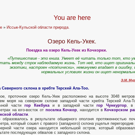
You are here
e
»
Иссык-Кульской области природа.
Озеро Кель-Укек.
Поездка на озеро Кель-Укек из Кочкорки.
«Путешествие - это книга. Умеет её читать только тот, кто у
тать между строк наблюдаемую жизнь. Тот неё, кто ищет оригиналь
экзотики, настроен «поэтически», неминуемо впадает в ошибку, 
нормальных условиях жизни он ищет ненормальн
Э.М. Мур
 Северного склона в хребте Терскей Ала-Тоо.
ое, проточное озеро Кель-Укек расположено на высоте 3048 метро
ем моря на северном склоне западной части хребта Терскей Ала-Т
чной части
гор Кекбука
и в западной части
гор Чункуртор
, в
етрах на юго-восток от
поселка Кочкор
, находится в
Кочкорском ра
нской области
.
 образовалось в результате обширного оползня протяженностью по
етра, который сошел с правого (западного) склона ущелья перегородив 
ерной части озера находится небольшой остров, который образова
ьтате последующих обвалов с западного склона.