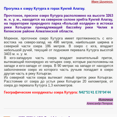
Марк Цицерон.
Прогулка к озеру Кутурга в горах Кунгей Алатау.
Прочтоное, пресное озеро Кутурга расположено на высоте 3263
м. н. у. м., находится на северном склоне хребта Кунгей Алатау,
на территории природного парка «Кольсай колдери» в истоках
реки Котырган принадлежащей бассейну реки Чилик в
Кегенском районе Алматинской области.
Мореное, проточное озеро Кутурга имеет протяженность с юго-
востока на северо-запад на 498 метров, наибольшая ширина в
северной части озера 186 метров. В озеро с юга, впадает
небольшой ручей, текущий от подножия перевала Кутурга высотой
3403 м. н. у. м.
В юго-западную часть озера впадает значительный приток,
вытекающий поочередно из четырех озер, которые расположены на
западе и юго-западе от озера. В 90 метрах на западе от находится
заболоченное озеро из которого часть ручьев попадает в озеро
другая часть в реку Котырган.
Из северной части озера вытекает левый приток реки Котырган.
Расстояние от озера до устья реки Котырган 20 километров, от
озера до перевала Кутурга 1,3 километров.
Географические координаты озера Кутурга:
N42°51'41 E78°04'44
Источник
Александр Петров.