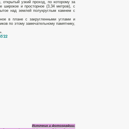
, открытый узкий проход, по которому за
 широкое и просторное (3,34 метров), с
крытое над землей полукруглым камнем с
тное в плане с закругленными углами и
иков по этому замечательному памятнику,
».
55'22
Источник и фотографии: