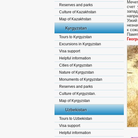
Мечет
Reserves and parks
счет 
запад
Culture of Kazakhstan
напра
Map of Kazakhstan
Узкий
незна
Kyrgyzstan
к сож
Памят
Tours to Kyrgyzstan
Геог
Excursions in Kyrgyzstan
Visa support
Helpful information
Cities of Kyrgyzstan
Nature of Kyrgyzstan
Monuments of Kyrgyzstan
Reserves and parks
Culture of Kyrgyzstan.
Map of Kyrgyzstan
Uzbekistan
Tours to Uzbekistan
Visa support
Helpful information