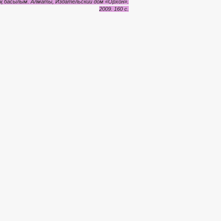
 басылым. Алматы, Издательский дом «Орхон».
2009. 160 с.