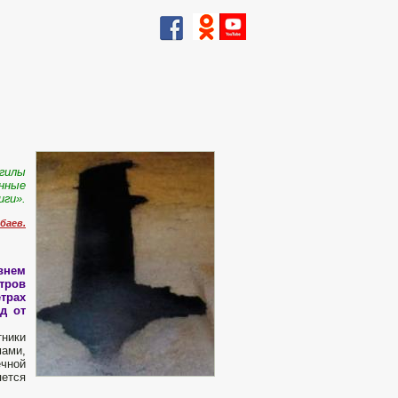
огилы
анные
иги».
баев.
внем
тров
етрах
д от
тники
мами,
ечной
ется