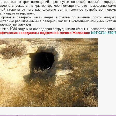
ь состоит из трех помещений, протянутых цепочкой, первый - коридор
уклона спускается в крытое круглое помещение, это помещение самое
ной стороны от него расположено вентиляционное устройство, пере
вляющим отверстием.
 проем в северной части ведет в третье помещение, почти квадра
чительно расширенными в северной части. Письменных или иных источн
алению, не имеется.
ник в 1984 году был обследован сотрудниками «Мангышлакреставрация
рафические координаты подземной мечети Жоласкан:
N44°03'14 E50°