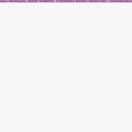
ншы Көшбайұлы, Мурат Калменов. «Подземные мечети Мангистау». Өлкетанымдық