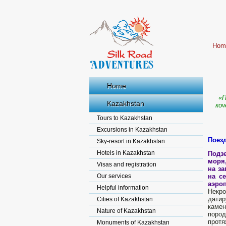
Hom
Home
«П
Kazakhstan
коч
Tours to Kazakhstan
Excursions in Kazakhstan
Поез
Sky-resort in Kazakhstan
Hotels in Kazakhstan
Подз
моря
Visas and registration
на з
Our services
на с
аэро
Helpful information
Некро
датир
Cities of Kazakhstan
каме
Nature of Kazakhstan
поро
протя
Monuments of Kazakhstan