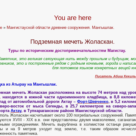
You are here
e
»
Мангистауской области древние сооружения. Мангышлак.
Подземная мечеть Жоласкан.
Туры по историческим достопримечательностям Магистау.
амятник, это великая связующая нить между прошлым и будущим, м
евников, это и построенные рядом с родным кочевьем, города и напис
для потомков языком конкретных вещей кн
Писатель Абиш Кекиль
дка из Атырау на Мангышлак.
емная мечеть Жоласкан расположена на высоте 74 метров над уро
, находится в южной части одноименного кладбища, в 8,8 киломе
апад от автомобильной дороги Актау –
Форт-Шевченко
, в 5,2 килом
еверо-восток от мыса Сегенды, в 25,7 километров на северо-запа
порта
Актау
, в Тупкараганском районе Мангистауской области.
поль Жоласкан насчитывает около 100 погребальных сооружений. Памя
уются XVIII - XIX в.в. они представлены двумя мавзолеями, саганата
нными ограждениями. Мечеть вырублена в холмистом останце ракуш
ды и на 9 метров уходит под землю, т.е. таким образом исчисля
женность памятника.