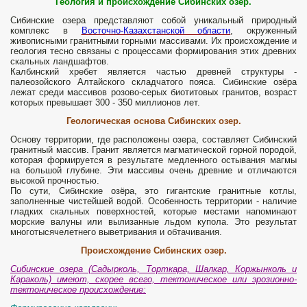
Геология и происхождение
Сибинских озер.
Сибинские озера представляют собой уникальный природный
комплекс в
Восточно-Казахстанской области
, окруженный
живописными гранитными горными массивами. Их происхождение и
геология тесно связаны с процессами формирования этих древних
скальных ландшафтов.
Калбинский хребет является частью древней структуры -
палеозойского Алтайского складчатого пояса. Сибинские озёра
лежат среди массивов розово-серых биотитовых гранитов, возраст
которых превышает 300 - 350 миллионов лет.
Геологическая основа
Сибинских озер.
Основу территории, где расположены озера, составляет Сибинский
гранитный массив. Гранит является магматической горной породой,
которая формируется в результате медленного остывания магмы
на большой глубине. Эти массивы очень древние и отличаются
высокой прочностью.
По сути, Сибинские озёра, это гигантские гранитные котлы,
заполненные чистейшей водой. Особенность территории - наличие
гладких скальных поверхностей, которые местами напоминают
морские валуны или вылизанные льдом купола. Это результат
многотысячелетнего выветривания и обтачивания.
Происхождение Сибинских озер.
Сибинские озера (Садырколь, Торткара, Шалкар, Коржынколь и
Караколь) имеют, скорее всего, тектоническое или эрозионно-
тектоническое происхождение: