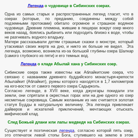
Легенда
о чудовище в Сибинских озерах.
Одна из самых старых и распространенных легенд гласит, что в
озерах (которые, по преданию, соединены между собой
подземными протоками) обитало огромное и страшное водяное
чудовище. Древние племена, жившие в пещерах вокруг озер много
веков назад, боялись рыбачить или подходить близко к воде, чтобы
не разгневать водного владыку.
Матери рассказывали детям страшные сказки о монстре, который
утаскивал своих жертв на дно, и никто их больше не видел. Эта
легенда, возможно, возникла из-за большой глубины озера Шалкар
(самого глубокого из пяти) и его темных вод.
Легенда
о кладе Абылай хана у Сибинских озер.
Сибинские озера также известны как Аблайкитские озера, что
связано с названием древнего буддийского монастыря-крепости
Абылайкит (Аблайкит), руины которого находятся в 1,7 километров
на юго-восток от самого первого озера Садырколь.
Согласно легенде, в XVII веке, когда джунгары покидали эти
земли, они спрятали в окрестных горах или на дне одного из озер
несметные сокровища. Самым желанным из них считается золотая
статуя Будды в натуральную величину. Эта легенда привлекает
дайверов и искателей приключений, мечтающих отыскать
мифический клад.
След Божьей длани или лапы медведя на Сибинских озерах.
Существует и поэтическая
легенда
, согласно которой пять озер,
это отпечаток левой стопы Бога, ступившего на землю в этом