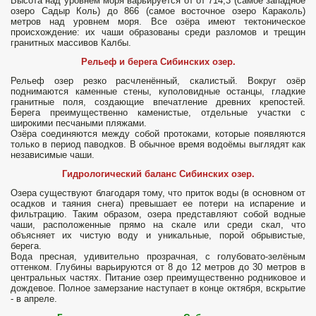
Высота над уровнем моря варьируется от от 714,3 (самое западное
озеро Садыр Коль) до 866 (самое восточное озеро Караколь)
метров над уровнем моря. Все озёра имеют тектоническое
происхождение: их чаши образованы среди разломов и трещин
гранитных массивов Калбы.
Рельеф и берега Сибинских озер.
Рельеф озер резко расчленённый, скалистый. Вокруг озёр
поднимаются каменные стены, куполовидные останцы, гладкие
гранитные поля, создающие впечатление древних крепостей.
Берега преимущественно каменистые, отдельные участки с
широкими песчаными пляжами.
Озёра соединяются между собой протоками, которые появляются
только в период паводков. В обычное время водоёмы выглядят как
независимые чаши.
Гидрологический баланс Сибинских озер.
Озера существуют благодаря тому, что приток воды (в основном от
осадков и таяния снега) превышает ее потери на испарение и
фильтрацию. Таким образом, озера представляют собой водные
чаши, расположенные прямо на скале или среди скал, что
объясняет их чистую воду и уникальные, порой обрывистые,
берега.
Вода пресная, удивительно прозрачная, с голубовато-зелёным
оттенком. Глубины варьируются от 8 до 12 метров до 30 метров в
центральных частях. Питание озер преимущественно родниковое и
дождевое. Полное замерзание наступает в конце октября, вскрытие
- в апреле.