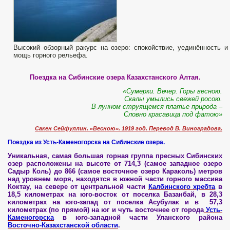
Высокий обзорный ракурс на озеро: спокойствие, уединённость и
мощь горного рельефа.
Поездка на Сибинские озера Казахстанского Алтая.
«Сумерки. Вечер. Горы весною.
Скалы умылись свежей росою.
В лунном струящемся платье природа –
Словно красавица под фатою»
Сакен Сейфуллин. «Весною». 1919 год. Перевод В. Виноградова.
Поездка из Усть-Каменогорска на Сибинские озера.
Уникальная, самая большая горная группа пресных Сибинских
озер расположены на высоте от 714,3 (самое западное озеро
Садыр Коль) до 866 (самое восточное озеро Караколь) метров
над уровнем моря, находятся в южной части горного массива
Коктау, на севере от центральной части
Калбинского хребта
в
18,5 километрах на юго-восток от поселка Базанбай, в 28,3
километрах на юго-запад от поселка Асубулак и в 57,3
километрах (по прямой) на юг и чуть восточнее от города
Усть-
Каменогорска
в юго-западной части Уланского района
Восточно-Казахстанской области
.