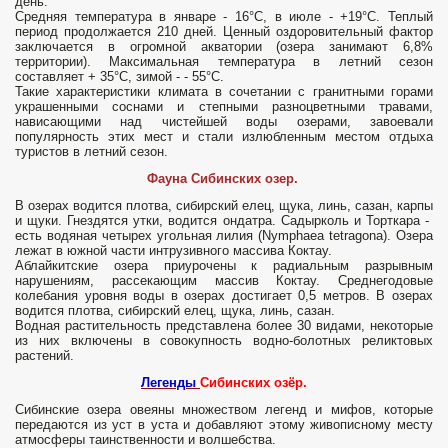
день.
Средняя температура в январе - 16°С, в июле - +19°С. Теплый
период продолжается 210 дней. Ценный оздоровительный фактор
заключается в огромной акватории (озера занимают 6,8%
территории). Максимальная температура в летний сезон
составляет + 35°С, зимой - - 55°С.
Такие характеристики климата в сочетании с гранитными горами
украшенными соснами и степными разноцветными травами,
нависающими над чистейшей воды озерами, завоевали
популярность этих мест и стали излюбленным местом отдыха
туристов в летний сезон.
Фауна Сибинских озер.
В озерах водится плотва, сибирский елец, щука, линь, сазан, карпы
и щуки. Гнездятся утки, водится ондатра. Садырколь и Торткара -
есть водяная четырех угольная лилия (Nymphaea tetragona). Озера
лежат в южной части интрузивного массива Коктау.
Аблайкитские озера приурочены к радиальным разрывным
нарушениям, рассекающим массив Коктау. Среднегодовые
колебания уровня воды в озерах достигает 0,5 метров. В озерах
водится плотва, сибирский елец, щука, линь, сазан.
Водная растительность представлена более 30 видами, некоторые
из них включены в совокупность водно-болотных реликтовых
растений.
Легенды
Сибинских озёр.
Сибинские озера овеяны множеством легенд и мифов, которые
передаются из уст в уста и добавляют этому живописному месту
атмосферы таинственности и волшебства.