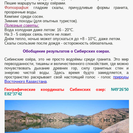
Пешие маршруты между озёрами.
Фотография:
гладкие скалы, причудливые формы гранита,
прозрачные воды.
Кемпинг среди сосен.
Зимние походы (для опытных туристов).
Полезные советы:
Вода холодная даже летом: 16 - 20°C.
На 3 - 5 озёрах связь почти не ловит.
Днём тепло, ночью может опускаться до +8 - 10°C, даже летом.
Скалы скользкие после дождя - осторожность обязательна.
Обобщение результатов о Сибирских озерах.
Сибинские озёра, это не просто водоёмы среди гранита. Это мир
первозданности, тишины и величественного спокойствия, где можно
почувствовать дыхание древних гор, силу гранитных стен и
энергию чистой воды. Здесь время будто замедляется, а
пространство раскрывает свой настоящий голос - голос
природы
Восточного Казахстана
.
Географические координаты Сибинских озер:
N49°26'50
E82°37'42