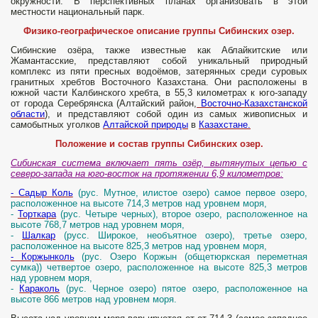
окружности. В перспективных планах организовать в этой
местности национальный парк.
Физико-географическое описание группы Сибинских озер.
Сибинские озёра, также известные как Аблайкитские или
Жамантасские, представляют собой уникальный природный
комплекс из пяти пресных водоёмов, затерянных среди суровых
гранитных хребтов Восточного Казахстана. Они расположены в
южной части Калбинского хребта, в 55,3 километрах к юго-западу
от города Серебрянска (Алтайский район,
Восточно-Казахстанской
области
), и представляют собой один из самых живописных и
самобытных уголков
Алтайской природы
в
Казахстане.
Положение и состав группы Сибинских озер.
Сибинская система включает пять озёр, вытянутых цепью с
северо-запада на юго-восток на протяжении 6,9 километров:
- Садыр Коль
(рус. Мутное, илистое озеро) самое первое озеро,
расположенное на высоте 714,3 метров над уровнем моря,
-
Торткара
(рус. Четыре черных), второе озеро, расположенное на
высоте 768,7 метров над уровнем моря,
-
Шалкар
(русс. Широкое, необъятное озеро), третье озеро,
расположенное на высоте 825,3 метров над уровнем моря,
- Коржынколь
(рус. Озеро Коржын (общетюркская переметная
сумка)) четвертое озеро, расположенное на высоте 825,3 метров
над уровнем моря,
-
Караколь
(рус. Черное озеро) пятое озеро, расположенное на
высоте 866 метров над уровнем моря.