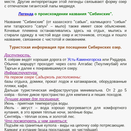
месте. Другие интерпретации этой легенды связывают форму озер
с отпечатком гигантской лапы медведя.
Легенда
о происхождении названия "Сибинские".
Название "Сибинские" (от казахского "сабын", калмыцкого "сибын"
или татарского "сапун" – мыло) также имеет свое объяснение.
Кочевые племена останавливались здесь на отдых, мылись и
стирали одежду в чистой воде озер и источников, отсюда и пошло
название, связанное с чистотой и омовением.
Туристская информация при посещении Сибирнских озер.
Доступность:
К озёрам ведёт хорошая дорога от
Усть-Каменогорска
или Риддера.
Обычно маршрут проходит через село Алгабас (Тюуликубай) или
Таргын и далее к понравившемуся озеру.
Инфраструктура:
На первом озере Садырколь расположены:
базы отдыха, домики, прокат лодок и катамаранов, оборудованные
пляжи, кафе.
Дальше туристическая инфраструктура минимальна. От 2 до 5
озёра - более дикое пространство для кемпинга и пеших походов.
Лучшее время для посещения:
Июнь - приятная температура воды.
Июль - август – вода хорошо прогревается для комфортного
купания, в это время тёплые ночи, зелёные боры.
Сентябрь - тёплая осень и золотой лес.
Что посмотреть и чем заняться:
Подъём на гранитные купола - виды на цепочку озёр потрясающие.
Каякинг и купание (вода прохладная, но чистейшая).