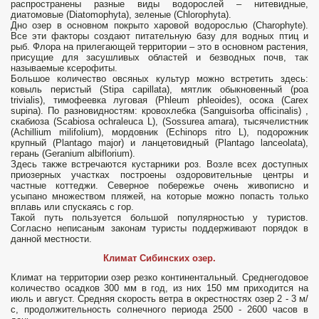
распространены разные виды водорослей – нитевидные,
диатомовые (Diatomophyta), зеленые (Chlorophyta).
Дно озер в основном покрыто харовой водорослью (Charophyte).
Все эти факторы создают питательную базу для водных птиц и
рыб. Флора на прилегающей территории – это в основном растения,
присущие для засушливых областей и безводных почв, так
называемые ксерофиты.
Большое количество овсяных культур можно встретить здесь:
ковыль перистый (Stipa capillata), мятлик обыкновенный (poa
trivialis), тимофеевка луговая (Phleum phleoides), осока (Carex
supina). По разновидностям: кровохлебка (Sanguisorba officinalis) ,
скабиоза (Scabiosa ochraleuca L), (Sossurea amara), тысячелистник
(Achillium milifolium), мордовник (Echinops ritro L), подорожник
крупный (Plantago major) и ланцетовидный (Plantago lanceolata),
герань (Geranium albiflorium).
Здесь также встречаются кустарники роз. Возле всех доступных
приозерных участках построены оздоровительные центры и
частные коттеджи. Северное побережье очень живописно и
усыпано множеством пляжей, на которые можно попасть только
вплавь или спускаясь с гор.
Такой путь пользуется большой популярностью у туристов.
Согласно неписаным законам туристы поддерживают порядок в
данной местности.
Климат Сибинских озер.
Климат на территории озер резко континентальный. Среднегодовое
количество осадков 300 мм в год, из них 150 мм приходится на
июль и август. Средняя скорость ветра в окрестностях озер 2 - 3 м/
с, продолжительность солнечного периода 2500 - 2600 часов в