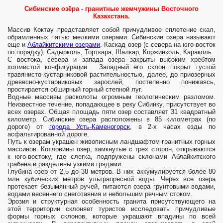
Сибинские озёра - гранитные жемчужины Восточного
Казахстана.
Массив Коктау представляет собой причудливое сплетение скал,
обрамленных пятью мелкими озерами. Сибинские озера называют
еще и
Аблайкитскими озерами
. Каскад озер (с севера на юго-восток
по порядку): Садырколь, Торткара, Шалкар, Коржинколь, Караколь.
С востока, севера и запада озера закрыты высоким хребтом
холмистой конфигурации. Западный его склон покрыт густой
травянисто-кустарниковой растительностью, далее, до приозерных
древесно-кустарниковых зарослей, постепенно понижаясь,
простирается обширный горный степной луг.
Водные массивы расколоты огромным геологическим разломом.
Неизвестное течение, попадающее в реку Сибинку, присутствует во
всех озерах. Общая площадь пяти озер составляет 31 квадратный
километр. Сибинские озера расположены в 85 километрах (по
дороге) от
города Усть-Каменогорск
, в 2-х часах езды по
асфальтированной дороге.
Путь к озерам украшен живописным ландшафтом гранитных горных
массивов. Котловины озер, замкнутые с трех сторон, открываются
к юго-востоку, где слегка, подпружены склонами Аблайкитского
грабена и разделены узкими грядами.
Глубина озер от 2,5 до 38 метров. В них аккумулируется более 80
млн кубических метров ультрапресной воды. Через все озера
протекает безымянный ручей, питаются озера грунтовыми водами,
водами весеннего снеготаяния и небольшим речным стоком.
Эрозия и структурная особенность гранита присутствующего на
этой территории склоняет туристов исследовать причудливые
формы горных склонов, которые украшают впадины по всей