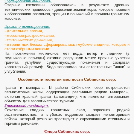
Формирование котловин:
Озерные котловины образовались в результате древних
тектонических процессов - движений земной коры, которые привели
к образованию разломов, трещин и понижений в прочном гранитном
массиве.
Эрозия и выветривание:
- длительная эрозия,
- морозное растрескивание,
- тектонические движения,
- в гранитных блоках сформировались глубокие впадины, которые и
стали озёрными чашами.
На протяжении миллионов лет вода, ветер и ледники (в
ледниковые периоды) активно разрушали менее прочные участки
гранита, углубляя существующие понижения и создавая
характерный рельеф. Вода заполняла эти естественные "чаши" и
углубления.
Особенности геологии местности Сибинских озер.
Гранат и минералы: В районе Сибинских озер встречаются
пегматитовые жилы, содержащие различные редкие минералы,
включая красный гранат (альмандин), что является интересным
объектом для геологического туризма.
Уникальный ландшафт:
Сочетание гладких гранитных скал, поросших редкой
растительностью, и глубоких водоемов создает неповторимый
пейзаж, который резко контрастирует с окружающими степными и
горными районами.
Флора Сибинских озер.