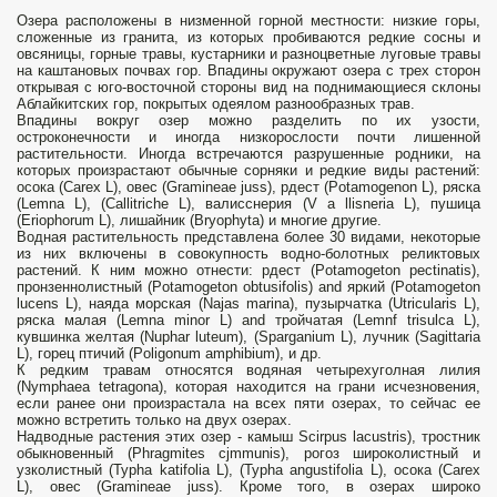
Озера расположены в низменной горной местности: низкие горы,
сложенные из гранита, из которых пробиваются редкие сосны и
овсяницы, горные травы, кустарники и разноцветные луговые травы
на каштановых почвах гор. Впадины окружают озера с трех сторон
открывая с юго-восточной стороны вид на поднимающиеся склоны
Аблайкитских гор, покрытых одеялом разнообразных трав.
Впадины вокруг озер можно разделить по их узости,
остроконечности и иногда низкорослости почти лишенной
растительности. Иногда встречаются разрушенные родники, на
которых произрастают обычные сорняки и редкие виды растений:
осока (Carex L), овес (Gramineae juss), рдест (Potamogenon L), ряска
(Lemna L), (Callitriche L), валисснерия (V а llisneria L), пушица
(Eriophorum L), лишайник (Bryophyta) и многие другие.
Водная растительность представлена более 30 видами, некоторые
из них включены в совокупность водно-болотных реликтовых
растений. К ним можно отнести: рдест (Potamogeton pectinatis),
пронзеннолистный (Potamogeton obtusifolis) and яркий (Potamogeton
lucens L), наяда морская (Najas marina), пузырчатка (Utricularis L),
ряска малая (Lemna minor L) and тройчатая (Lemnf trisulca L),
кувшинка желтая (Nuphar luteum), (Sparganium L), лучник (Sagittaria
L), горец птичий (Poligonum amphibium), и др.
К редким травам относятся водяная четырехуголная лилия
(Nymphaea tetragona), которая находится на грани исчезновения,
если ранее они произрастала на всех пяти озерах, то сейчас ее
можно встретить только на двух озерах.
Надводные растения этих озер - камыш Scirpus lacustris), тростник
обыкновенный (Phragmites cjmmunis), рогоз широколистный и
узколистный (Typha katifolia L), (Typha angustifolia L), осока (Carex
L), овес (Gramineae juss). Кроме того, в озерах широко