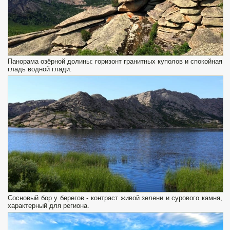
Панорама озёрной долины: горизонт гранитных куполов и спокойная
гладь водной глади.
Сосновый бор у берегов - контраст живой зелени и сурового камня,
характерный для региона.