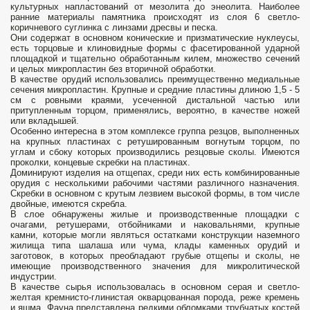
культурных напластований от мезолита до энеолита. Наиболее
ранние материалы памятника происходят из слоя 6 светло-
коричневого суглинка с линзами дресвы и песка.
Они содержат в основном конические и призматические нуклеусы,
есть торцовые и клиновидные формы с фасетированной ударной
площадкой и тщательно обработанным килем, множество сечений
и целых микропластин без вторичной обработки.
В качестве орудий использовались преимущественно медиальные
сечения микропластин. Крупные и средние пластины длиною 1,5 - 5
см с ровными краями, усеченной дистальной частью или
притупленным торцом, применялись, вероятно, в качестве ножей
или вкладышей.
Особенно интересна в этом комплексе группа резцов, выполненных
на крупных пластинах с ретушированным вогнутым торцом, по
углам и сбоку которых производились резцовые сколы. Имеются
проколки, концевые скребки на пластинах.
Доминируют изделия на отщепах, среди них есть комбинированные
орудия с несколькими рабочими частями различного назначения.
Скребки в основном с крутым лезвием высокой формы, в том числе
двойные, имеются скребла.
В слое обнаружены жилые и производственные площадки с
очагами, ретушерами, отбойниками и наковальнями, крупные
камни, которые могли являться остатками конструкции наземного
жилища типа шалаша или чума, клады каменных орудий и
заготовок, в которых преобладают грубые отщепы и сколы, не
имеющие производственного значения для микролитической
индустрии.
В качестве сырья использовалась в основном серая и светло-
желтая кремнисто-глинистая окварцованная порода, реже кремень
и яшма. Фауна представлена редкими обломками трубчатых костей