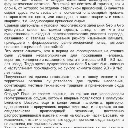
фаунистических остатков. Это такой же обитаемый горизонт, как и
слой 6, от которого он отделен стерильной прослойкой. В качестве
сырья здесь использовался в основном опаловидный кремень
янтарно-желтого цвета, или халцедон, а также кварциты и яшмо-
кварциты, т.е. неоднородное приносное сырье.
Сравнив материалы и условия геологического залегания 5-го и 6-го
культурных слоев, мы можем сделать вывод о том, что они
существовали в сходных палеоэкологических условиях периода,
связанного с этапами чередования резкого изменения климата,
приведшего к формированию раннеголоценовой почвы, которая
является стерильной прослойкой.
Это может означать, что в период ее формирования на стоянке
были условия неблагоприятные для проживания человека,
вероятно, холодного и влажного климата в интервале 9,8 - 9,3 тыс.
лет назад. Тогда время существования слоя 5 может быть связано
с наступлением прохладного, но сухого климата около 9,3 - 9 тыс.
лет назад.
Полученные материалы показывают, что в эпоху мезолита на
территории региона существовало две группы населения,
сочетающих местные технические традиции и привнесенные сюда
мигрантами.
Откуда? Пока не совсем понятно, но так как они использовали
геометрические орудия, которые впервые появляются в культурах
Ближнего Востока еще в конце эпохи палеолита, примерно,
одновременно с приручением первых животных, и встречаются как
свидетельства производящей экономики, постепенно
распространившейся вместе с ними на большей части Евразии, не
исключено, что эти специфичные орудия принесли сюда пастухи, а
не охотники, как принято считать.