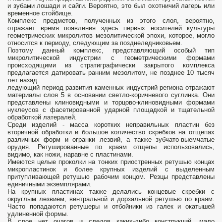
и зубами лошади и сайги. Вероятно, это был охотничий лагерь или
временное стойбище.
Комплекс предметов, полученных из этого слоя, вероятно,
отражает время появления здесь первых носителей культуры
геометрических микролитов мезолитической эпохи, которое, могло
относится к периоду, следующим за позднеледниковьем.
Поэтому данный комплекс, представляющий особый тип
микролитической индустрии с геометрическими формами
происходящими из стратиграфически закрытого комплекса
предлагается датировать ранним мезолитом, не позднее 10 тысяч
лет назад.
ледующий период развития каменных индустрий региона отражают
материалы слоя 5 в основании светло-коричневого суглинка. Они
представлены клиновидными и торцово-клиновидными формами
нуклеусов с фасетированной ударной площадкой и тщательной
обработкой латералей.
Среди изделий - масса коротких неправильных пластин без
вторичной обработки и большое количество скребков на отщепах
различных форм и огранки лезвий, а также зубчато-выемчатые
орудия. Ретушированные по краям отщепы использовались,
видимо, как ножи, наравне с пластинами.
Имеются целые проколки на тонких приостренных ретушью концах
микропластинок и более крупных изделий с выделенным
притупливающей ретушью рабочим концом. Резцы представлены
единичными экземплярами.
На крупных пластинах также делались концевые скребки с
округлым лезвием, вентральной и дорзальной ретушью по краям.
Часто попадаются ретушеры и отбойники из галек и окатышей
удлиненной формы.
В слое нет очагов и следов каких-либо конструкций, мало