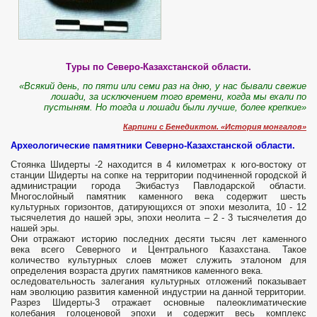
Туры по Северо-Казахстанской области.
«Всякий день, по пяти или семи раз на дню, у нас бывали свежие
лошади, за исключением того времени, когда мы ехали по
пустыням. Но тогда и лошади были лучше, более крепкие»
Карпини с Бенедиктом. «История монгалов»
Археологические памятники Северно-Казахстанской области.
Стоянка Шидерты -2 находится в 4 километрах к юго-востоку от
станции Шидерты на сопке на территории подчиненной городской й
администрации города Экибастуз Павлодарской области.
Многослойный памятник каменного века содержит шесть
культурных горизонтов, датирующихся от эпохи мезолита, 10 - ­12
тысячелетия до нашей эры, эпохи неолита – 2 - 3 тысячелетия до
нашей эры.
Они отражают историю последних десяти тысяч лет каменного
века всего Северного и Центрального Казахстана. Такое
количество культурных слоев может служить эталоном для
опреде­ления возраста других памятников каменного века.
оследователь­ность залегания культурных отложений показывает
нам эволюцию развития каменной индустрии на данной территории.
Разрез Шидерты-3 отражает основные палеоклиматические
колебания голоценовой эпохи и содержит весь комплекс