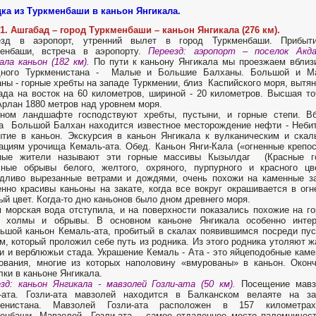
ка из Туркменбаши в каньон Янгикала.
1. Ашгабад – город Туркменбаши – каньон Янгикала (276 км).
езд в аэропорт, утренний вылет в город Туркменбаши. Прибыт
менбаши, встреча в аэропорту.
Переезд: аэропорт – поселок Акд
ала каньон (182 км).
По пути к каньону Янгикала мы проезжаем вблиз
дного Туркменистана - Малые и Большие Балханы. Большой и М
ны - горные хребты на западе Туркмении, близ Каспийского моря, вытя
ада на восток на 60 километров, шириной - 20 километров. Высшая то
Арлан 1880 метров над уровнем моря.
рном ландшафте господствуют хребты, пустыни, и горные степи. В
а Большой Балхан находится известное месторождение нефти - Небит
тие в каньон. Экскурсия в каньон Янгикала к вулканическим и ска
циям урочища Кемаль-ата. Обед. Каньон Янги-Кала («огненные крепос
ные жители называют эти горные массивы Кызылдаг (Красные го
ные обрывы белого, желтого, охряного, пурпурного и красного цв
дливо вырезанные ветрами и дождями, очень похожи на каменные з
нно красивы каньоны на закате, когда все вокруг окрашивается в огн
ый цвет. Когда-то дно каньонов было дном древнего моря.
 морская вода отступила, и на поверхности показались похожие на г
о холмы и обрывы. В основном каньоне Янгикала особенно интер
ьшой каньон Кемаль-ата, пробитый в скалах появившимся посреди пу
м, который проложил себе путь из родника. Из этого родника утоляют 
и и верблюжьи стада. Украшение Кемаль - Ата - это яйцеподобные кам
ования, многие из которых наполовину «вмурованы» в каньон. Окон
лки в каньоне Янгикала.
зд: каньон Янгикала - мавзолей Гозли-ата (50 км).
Посещение мавз
и-ата. Гозли-ата мавзолей находится в Балканском велаяте на за
менистана. Мавзолей Гозли-ата расположен в 157 километра
енбаши. Мавзолей Гозли-ата – самое отдаленное место паломничес