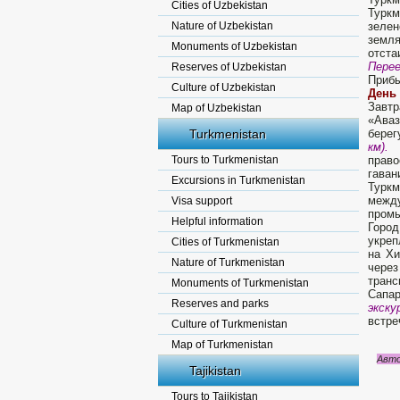
Cities of Uzbekistan
Туркм
Nature of Uzbekistan
зеле
земля
Monuments of Uzbekistan
отста
Пере
Reserves of Uzbekistan
Прибы
Culture of Uzbekistan
День 
Завтр
Map of Uzbekistan
«Аваз
Turkmenistan
берег
км).
Э
Tours to Turkmenistan
прав
гаван
Excursions in Turkmenistan
Туркм
между
Visa support
промы
Helpful information
Город
укреп
Cities of Turkmenistan
на Хи
Nature of Turkmenistan
через
транс
Monuments of Turkmenistan
Сапа
Reserves and parks
экску
встре
Culture of Turkmenistan
Map of Turkmenistan
Авто
Tajikistan
Tours to Tajikistan