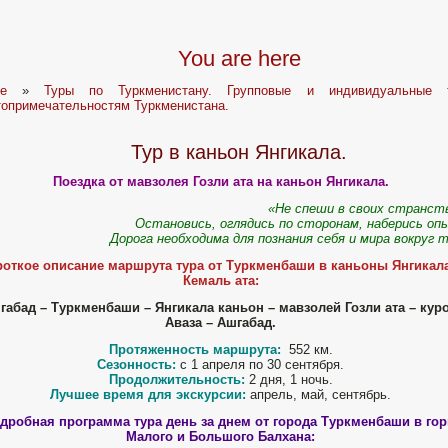
You are here
e
»
Туры по Туркменистану. Групповые и индивидуальные
топримечательностям Туркменистана.
Тур в каньон Янгикала.
Поездка от мавзолея Гозли ата на каньон Янгикала.
«Не спеши в своих странст
Остановись, оглядись по сторонам, наберись о
Дорога необходима для познания себя и мира вокруг 
роткое описание маршрута тура от Туркменбаши в каньоны Янгикал
Кемаль ата:
абад – Туркменбаши – Янгикала каньон – мавзолей Гозли ата – кур
Аваза
– Ашгабад.
Протяженность маршрута:
552 км.
Сезонность:
с 1 апреля по 30 сентября.
Продолжительность:
2 дня, 1 ночь.
Лучшее время для экскурсии:
апрель, май, сентябрь.
дробная программа тура день за днем от города Туркменбаши в го
Малого и Большого Балхана: