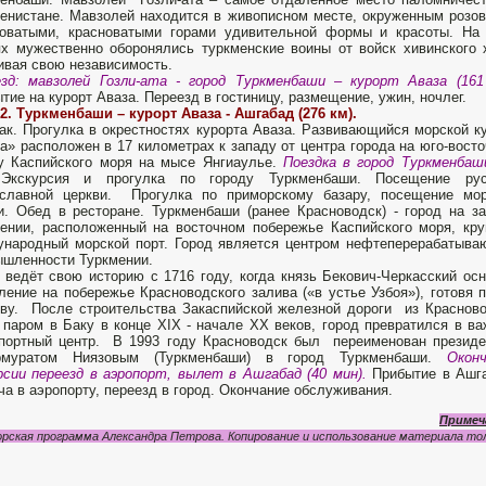
енистане. Мавзолей находится в живописном месте, окруженным розо
новатыми, красноватыми горами удивительной формы и красоты. На
х мужественно оборонялись туркменские воины от войск хивинского 
ивая свою независимость.
езд:
мавзолей Гозли-ата - город Туркменбаши – курорт Аваза (161
тие на курорт Аваза. Переезд в гостиницу, размещение, ужин, ночлег.
2. Туркменбаши – курорт Аваза - Ашгабад (276 км).
ак. Прогулка в окрестностях курорта Аваза. Развивающийся морской к
а» расположен в 17 километрах к западу от центра города на юго-вост
у Каспийского моря на мысе Янгиаулье.
Поездка в город Туркменбаш
кскурсия и прогулка по городу Туркменбаши. Посещение рус
ославной церкви. Прогулка по приморскому базару, посещение мор
и. Обед в ресторане. Туркменбаши (ранее Красноводск) - город на з
ении, расположенный на восточном побережье Каспийского моря, кр
народный морской порт. Город является центром нефтеперерабатыв
шленности Туркмении.
 ведёт свою историю с 1716 году, когда князь Бекович-Черкасский ос
ление на побережье Красноводского залива («в устье Узбоя»), готовя 
ву. После строительства Закаспийской железной дороги из Краснов
 паром в Баку в конце XIX - начале XX веков, город превратился в в
портный центр. В 1993 году Красноводск был переименован презид
рмуратом Ниязовым (Туркменбаши) в город Туркменбаши.
Окон
рсии переезд в аэропорт, вылет в Ашгабад (40 мин).
Прибытие в Ашг
ча в аэропорту, переезд в город. Окончание обслуживания.
Примеч
рская программа Александра Петрова. Копирование и использование материала тол