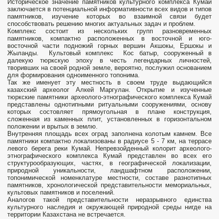
Историческое значение памятников культурного комплекса Кумай
заключается в потенциальной информативности всех видов и типов
памятников, изучение которых во взаимной связи будет
способствовать решению многих актуальных задач и проблем.
Комплекс состоит из нескольких групп разновременных
памятников, компактно расположенных в восточной и юго-
восточной части подножий горных вершин Акшокы, Ершокы и
Жыланды. Культовый комплекс Кос батыр, сооруженный в
далекую тюркскую эпоху в честь легендарных личностей,
творивших на своей родной земле, вероятно, послужил основанием
для формирования одноименного топонима.
Так же именует эту местность в своем труде выдающийся
казахский археолог Алкей Маргулан. Открытие и изученные
тюркские памятники археолого-этнографического комплекса Кумай
представлены однотипными ритуальными сооружениями, основу
которых состовляет прямоугольная в плане конструкция,
сложенная из каменных плит, установленных в горизонтальном
положении и врытых в землю.
Внутренняя площадь всех оград заполнена колотым камнем. Все
памятники компактно локализованы в радиусе 5 - 7 км, на террасе
левого берега реки Кумай. Непревзойденный колорит археолого-
этнографического комплекса Кумай представлен во всех его
структурообразующих, частях, в географической локализации,
природной уникальности, ландшафтном расположении,
топонимической номенклатуре местности, составе разнотипных
памятников, хронологической представительности мемориальных,
культовых памятников и поселений.
Аналогов такой представительности неразрывного единства
культурного наследия и окружающей природной среды нигде на
территории Казахстана не встречается.