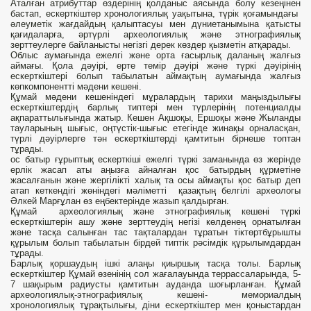
Аталған атрибуттар өздерінің қолданыс аясында болу кезеңінен
бастап, ескерткіштер хронологиялық уақытына, түрік қоғамындағы
әлеуметік жағдайдың қалыптасуы мен дүниетанымына қатысты
қағидаларға, әртүрлі археологиялық және этнографиялық
зерттеулерге байланысты негізгі дерек көздер қызметін атқарады.
Облыс аумағында ежелгі және орта ғасырлық даланың жалғыз
аймағы. Қола дәуірі, ерте темір дәуірі және түркі дәуірінің
ескерткіштері болып табылатын аймақтың аумағында жалғыз
көпкомпонентті мәдени кешені.
Құмай мәдени кешеніндегі мұралардың тарихи маңыздылығы
ескерткіштердің барлық типтері мен түрлерінің потенциалды
ақпараттылығында жатыр. Кешен Ақшоқы, Ершоқы және Жыланды
тауларының шығыс, оңтүстік-шығыс етегінде жинақы орналасқан,
түрлі дәуірлерге тән ескерткіштерді қамтитын бірнеше топтан
тұрады.
ос батыр ғұрыптық ескерткіші ежелгі түркі заманында өз жерінде
ерлік жасап аты аңызға айналған қос батырдың құрметіне
жасалғанын және жергілікті халық та осы аймақты қос батыр деп
атап кеткендігі жөніндегі мәліметті қазақтың белгілі археологы
Әлкей Марғұлан өз еңбектерінде жазып қалдырған.
Құмай археологиялық және этнографиялық кешені түркі
ескерткіштерін ашу және зерттеудің негізі көлденең орнатылған
және тасқа салынған тас тақталардан тұратын тіктөртбұрышты
құрылым болып табылатын бірдей типтік рәсімдік құрылымдардан
тұрады.
Барлық қоршаудың ішкі алаңы қиыршық тасқа толы. Барлық
ескерткіштер Құмай өзенінің сол жағалауында террассаларында, 5-
7 шақырым радиусты қамтитын ауданда шоғырланған. Құмай
археологиялық-этнографиялық кешені- мемориалдың
хронологиялық тұрақтылығы, діни ескерткіштер мен қоныстардан