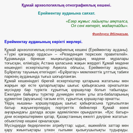
Құмай археологиялық-этнографиялық кешені.
Ерейментау ауданына саяхат.
«Егер жұмыс лайықты аяқталса,
Ол сені көтеріп, мадақтайды».
Фирдоуси Әбілқасым.
Ерейментау ауданының көрікті жерлері.
Құмай археологиялық-этнографиялық кешені (Ерейментау ауданы).
«Түркі қағандар ордасы» – «Резиденция тюркских правителей».
Құрамында бірнеше мыңжылдықтардың мәдени мұралары
тоғысқан, еліміздің Астана қаласына жақын жердегі Құмай мәдени
кешендегі ескерткіштер Ақмола облысы, Ерейментау ауданы,
Бұйратау тауының етегіндегі «Бұйратау» мемлекеттік ұлттық табиғи
паркінің ауданында тығыз шоғырланған.
Құмай кешеніндегі бірегей ескерткіштер қатарына жататыны мен
жарқын әрі есте қаларлықтары шығыс қабырғасына орнатылған
мүсіндер бар түріктік ғұрыптық қоршаулар болып табылады.
Ежелден байырғы түрктер дүниеден өткен ұлы ата-бабаларының
құрметіне (аруағына) тағзым етіп, ғұрыптық қоршаулар орнатты.
Үйдің нышаны- қоршаулардың шығыс қабырғасына тұрғызылған
батыр жауынгерлердің портреттік бейнелері Құмай өзені
аңғарындағы далада асқан әдемілікпен орындалған. «Қос батыр»
діни ескеркіштерімен қатар, Қазақстанның ежелгі дәуіріне жататын
объектілер кешені орналасқан.
Мүсіндерде бедерленген атрибуттар: ыдыс, әшекейлік заттар мен
қару жиынтықтары үлкен ғылыми қызығушылықты тудырады.