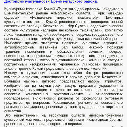
Достопримечательности Ерейментауского района.
Культурный комплекс Кумай «Түрік қағандар ордасы» находится в
Ерейментауском районе Акмолинской области. «Түрік қағандар
ордасы» – «Резиденция тюркских правителей». Памятники
культурного комплекса Кумай, расположенные в непосредственной
близости от столицы Казахстана – Нур-Султан, содержат в своем
составе культурное наследие нескольких тысячелетий, компактно
локализованное на одной территории, в пределах государственного
национального парка «Бұйратау», у подножья одноименной горы.
Наиболее яркими являются тюркские культовые оградки с
антропоморфным изваянием бал балом. Исконно тюркская
традиция поклонения и обожествления великих предков,
выраженная в сооружении ритуальных оград – символов домов, с
восточной стороны которых устанавливались каменные статуи с
портретными изображениями героических личностей прошедших
эпох, в долине Кумай представлена во всем великолепии.
Наряду с культовым памятником «Кос батыр» расположен
комплекс объектов, относящиеся к эпохам древнего Казахстана.
Большой научный интерес представляют наборы атрибутов,
изображенные на скульптурах, сосуд, предметы украшения и
вооружения, служащие в качестве источников по различным
аспектам комплексных археологических и этнологических
исследований, включающих разделы от хронологии бытования
предметов до вопросов, касающихся регламента социального
ранжирования мировоззренческих устоев традиционного тюркского
общества.
Это единственный на территории области многокомпонентный
культурный комплекс, представленный памятниками эпохи бронзы,
раннего железного века и тюркского периода.