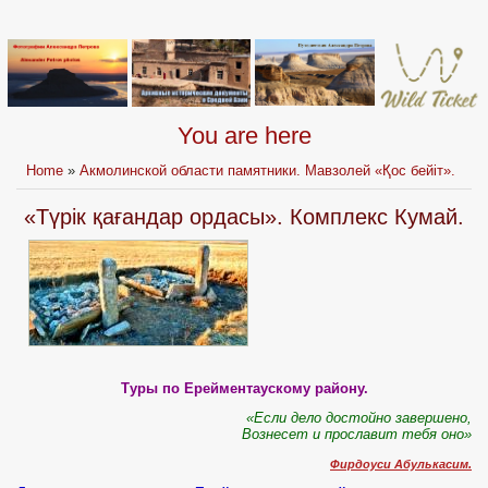
You are here
Home
»
Акмолинской области памятники. Мавзолей «Қос бейіт».
«Түрік қағандар ордасы». Комплекс Кумай.
Туры по Ерейментаускому району.
«Если дело достойно завершено,
Вознесет и прославит тебя оно»
Фирдоуси Абулькасим.