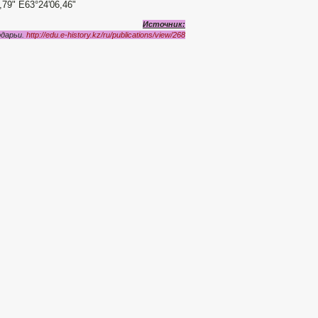
79" E63°24'06,46"
Источник:
рдарьи.
http://edu.e-history.kz/ru/publications/view/268