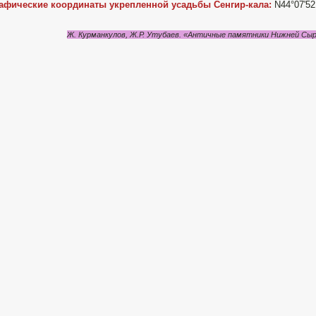
рафические координаты укрепленной усадьбы Сенгир-кала:
N44°07'52,
Ж. Курманкулов, Ж.Р. Утубаев. «Античные памятники Нижней Сы