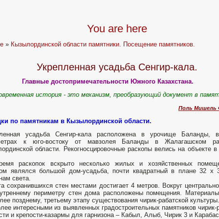
You are here
e
»
Кызылординской области памятники. Посещение памятников.
Укрепленная усадьба Сенгир-кала.
Главные достопримечательности Южного Казахстана.
овременная история - это механизм, преобразующий документ в памя
Поль Мишель 
дки по памятникам в Кызылординской области.
пленная усадьба Сенгир-кала расположена в урочище Баланды, в
метрах к юго-востоку от мавзолея Баланды в Жалагашском ра
ординской области. Рекогносцировочные раскопы велись на объекте в
ремя раскопок вскрыто несколько жилых и хозяйственных помеще
ом являлся большой дом-усадьба, почти квадратный в плане 32 х 3
нам света.
а сохранившихся стен местами достигает 4 метров. Вокруг центрально
утреннему периметру стен дома расположены помещения. Материалы 
лее позднему, третьему этапу существования чирик-рабатской культуры
лее интересными из выявленных градостроительных памятников чирик-
сти и крепости-казармы для гарнизона – Кабыл, Алыб, Чирик 3 и Карабас