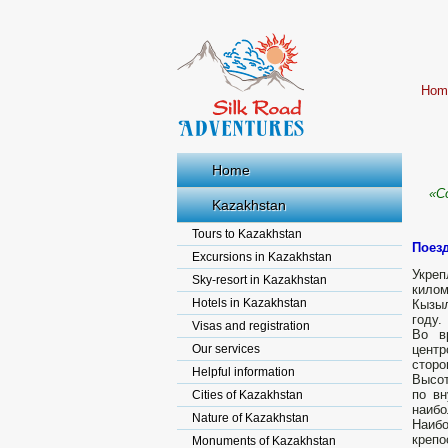
Hom
Home
«С
Kazakhstan
Tours to Kazakhstan
Поез
Excursions in Kazakhstan
Укре
Sky-resort in Kazakhstan
кило
Hotels in Kazakhstan
Кызыл
году.
Visas and registration
Во в
Our services
центр
сторо
Helpful information
Высот
по вн
Cities of Kazakhstan
наибо
Nature of Kazakhstan
Наибо
крепо
Monuments of Kazakhstan