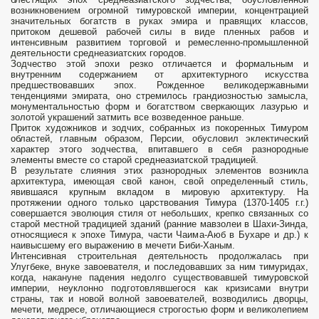
возникновением огромной тимуровской империи, концентрацией
значительных богатств в руках эмира и правящих классов,
притоком дешевой рабочей силы в виде пленных рабов и
интенсивным развитием торговой и ремесленно-промышленной
деятельности среднеазиатских городов.
Зодчество этой эпохи резко отличается и формальным и
внутренним содержанием от архитектурного искусства
предшествовавших эпох. Рожденное великодержавными
тенденциями эмирата, оно стремилось грандиозностью замысла,
монументальностью форм и богатством сверкающих лазурью и
золотой украшений затмить все возведенное раньше.
Приток художников и зодчих, собранных из покоренных Тимуром
областей, главным образом, Персии, обусловил эклектический
характер этого зодчества, впитавшего в себя разнородные
элементы вместе со старой среднеазиатской традицией.
В результате слияния этих разнородных элементов возникла
архитектура, имеющая свой канон, свой определенный стиль,
явившаяся крупным вкладом в мировую архитектуру. На
протяжении одного только царствования Тимура (1370-1405 г.г.)
совершается эволюция стиля от небольших, крепко связанных со
старой местной традицией зданий (ранние мавзолеи в Шахи-Зинда,
относящиеся к эпохе Тимура, части Чаима-Аюб в Бухаре и др.) к
наивысшему его выражению в мечети Биби-Ханым.
Интенсивная строительная деятельность продолжалась при
Улугбеке, внуке завоевателя, и последовавших за ним тимуридах,
когда, накануне падения недолго существовавшей тимуровской
империи, неуклонно подготовлявшегося как кризисами внутри
страны, так и новой волной завоевателей, возводились дворцы,
мечети, медресе, отличающиеся строгостью форм и великолепием