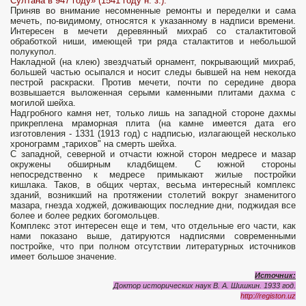
Султана в 947 году» (1541 году н. з.).
Приняв во внимание несомненные ремонты и переделки и сама
мечеть, по-видимому, относятся к указанному в надписи времени.
Интересен в мечети деревянный михраб со сталактитовой
обработкой ниши, имеющей три ряда сталактитов и небольшой
полукупол.
Накладной (на клею) звездчатый орнамент, покрывающий михраб,
большей частью осыпался и носит следы бывшей на нем некогда
пестрой раскраски. Против мечети, почти по середине двора
возвышается выложенная серыми каменными плитами дахма с
могилой шейха.
Надгробного камня нет, только лишь на западной стороне дахмы
прикреплена мраморная плита (на камне имеется дата его
изготовления - 1331 (1913 год) с надписью, излагающей несколько
хронограмм „тарихов" на смерть шейха.
С западной, северной и отчасти южной сторон медресе и мазар
окружены обширным кладбищем. С южной стороны
непосредственно к медресе примыкают жилые постройки
кишлака. Таков, в общих чертах, весьма интересный комплекс
зданий, возникший на протяжении столетий вокруг знаменитого
мазара, гнезда ходжей, доживающих последние дни, поджидая все
более и более редких богомольцев.
Комплекс этот интересен еще и тем, что отдельные его части, как
нами показано выше, датируются надписями современными
постройке, что при полном отсутствии литературных источников
имеет большое значение.
Источник:
Доктор исторических наук
В. А. Шишкин. 1933 год.
http://registon.uz