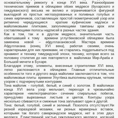
основательному ремонту в конце XVI века. Разнообразие
технических приемов в облицовке обоих медресе (бухарского и
гиждуванского) весьма не велико и ограничивается фигурной
выкладкой из простых неглазурованных и поливных голубых и
синих кирпичиков, составляющих простой геометрический узор или
ритмично чередующиеся краткие куфические надписи и
майоликовыми плитками, заполняющими тампаны арок или
составляющими полосы надписей в разных частях здания.
Как в том, так и в другом медресе, значительная часть
обветшавшей к тому времени углугбековской облицовки была
заменена новой – абдуллахановской. Мастера времени
Абдуллахана (конец XVI века), работая своими, очень
характерными для них приемами, не старались подделываться под
орнамент и технику тимуридской эпохи, технику, которая всего за
половину столетия до них повторяется в майоликах Мир-Араба и
Большой мечети в Бухаре.
Благодаря этому, элементы, внесенные строителями XVI века,
легко распознаются в облицовке. Главные отличительные
особенности того и другого вида майолики заключаются в том, что
майоликовые плиты времени Улугбека выполнены крупным, четким
узором с подчеркнутыми контурами.
Тона майолик - голубой, белый, и синий с золотом. В майоликах
конца XVI вела узор мельчает, переходя в чрезвычайно
характерное «мелкотравчатое» сечение спиральных побегов,
причудливо вырезанных листьев и цветов. Контуры узора
несколько сбиваются и смежные тона заплывают один в другой.
Тона: белый, голубой, синий и зеленый. Позолота отсутствует.Ни
резной изразцовой мозаики, ни резных мраморных вставок,
которыми так богато самаркандское медресе, нет в этих двух
медресе. Единственной частью гиждуванского медресе, носящей