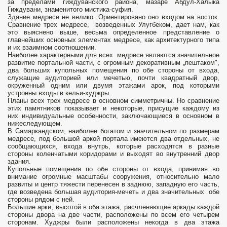
за пределами гиждуванского района, мазаре Абдул-Халыка
Гиждувани, знаменитого мистика-суфия.
Здание медресе не велико. Ориентировано оно входом на восток.
Сравнение трех медресе, возведенных Улугбеком, дает нам, как
это выяснено выше, весьма определенное представление о
главнейших основных элементах медресе, как архитектурного типа
и их взаимном соотношении.
Наиболее характерными для всех медресе являются значительное
развитие портальной части, с огромным декоративным „пештаком",
два больших купольных помещения по обе стороны от входа,
служащие аудиторией или мечетью, почти квадратный двор,
окруженный одним или двумя этажами арок, под которыми
устроены входы в кельи-худжры.
Планы всех трех медресе в основном симметричны. Но сравнение
этих памятников показывает и некоторые, присущие каждому из
них индивидуальные особенности, заключающиеся в основном в
нижеследующем.
В Самаркандском, наиболее богатом и значительном по размерам
медресе, под большой аркой портала имеются два отдельных, не
сообщающихся, входа внутрь, которые расходятся в разные
стороны коленчатыми коридорами и выходят во внутренний двор
здания.
Купольные помещения по обе стороны от входа, принимая во
внимание огромные масштабы со­оружения, относительно мало
развиты и центр тяжести перенесен в заднюю, западную его часть,
где возведена большая аудитория-мечеть и два значительных обе
стороны рядом с ней.
Большие арки, высотой в оба этажа, расчленяющие аркады каждой
стороны двора на две части, расположены по всем его четырем
сторонам. Худжры были расположены некогда в два этажа