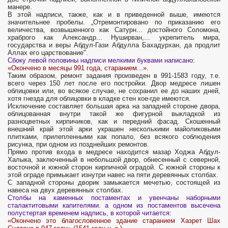
манере.
В этой над­писи, также, как и в приведенной выше, имеются
значительнее пробелы. „Отремонтировано по приказанию его
величества, возвышенного как Сатурн... достойного Соломона,
храброго как Александр... Нуширван,... укрепитель мира,
государства и веры Абдул-Гази Абдулла Бахадурхан, да продлит
Аллах его царствование".
Сбоку левой половины надписи мелкими буквами написано:
«Окончено в месяцы 991 года, старанием...».
Таким образом, ремонт задания произведен в 991-1583 году, т.е.
всего через 150 лет после его постройки. Двор медресе лишен
облицовки или, во всякое случае, не сохранил ее до наших дней,
хотя гнезда для облицовки в кладке стен кое-где имеются.
Исключение составляет большая арка на западней стороне двора,
облицованная внутри такой же фигурной выкладкой из
разноцветных кирпичиков, как и передний фасад. Скошенный
внешний край этой арки украшен несколькими майоликовыми
плитками, прилепленными как попало, без всякого соблюдения
рисунка, при одном из позднейших ремонтов.
Прямо против входа в медресе находится мазар Ходжа Абдул-
Халыка, заключенный в небольшой двор, обнесенный с северной,
восточной и южной сторон кирпичной оградой. С южной стороны к
этой ограде примыкает изнутри навес на пяти деревянных столбах.
С западной стороны дворик замыкается мечетью, состоящей из
навеса на двух деревянных столбах.
Столбы на каменных постаментах и увенчаны наборными
сталактитовыми капителями. а одном из постаментов высечена
полустертая временем надпись, в которой читается:
«Окончено это благословенное здание старанием Хазрет Шах