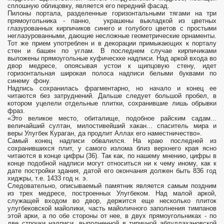
сплошную облицовку, является его передний фасад.
Пилоны портала, разделенные горизонтальными тягами на три
прямоугольника - панно, украшены выкладкой из цветных
глазурованных кирпичиков синего и голубого цветов с простыми
неглазурованными, дающие несложные геометрические орнаменты.
Тот же прием употреблен и в декорации примыкающих к порталу
стен и башен по углам. В последнем случае кирпичиками
выложены прямоугольные куфическке надписи. Над аркой входа во
двор медресе, опоясывая устои к щипцовую стену, идет
горизонтальная широкая полоса надписи белыми буквами по
синему фону.
Надпись сохранилась фрагментарно, но начало и конец ее
читаются без затруднений. Дальше следует большой пробел, в
котором уцелели отдельные плитки, сохранившие лишь обрывки
фраз.
«Это великое место, обиталище, подобное райским садам...
величайший султан, милостивейший хакан... спаситель мира и
веры Улугбек Кураган, да продлит Аллах его наместничество».
Самый конец надписи обвалился. На краю последней из
сохранившихся плит, у самого излома близ верхнего края ясно
читаются в конце цифры (36). Так как, по нашему мнению, цифры в
конце подобной надписи могут относиться ни к чему иному, как к
дате постройки здания, датой его окончания должен быть 836 год
хиджры, т.е. 1433 год н. э.
Следовательно, описываемый памятник является самым поздним
из трех медресе, построенных Улугбеком. Над малой аркой,
служащей входом во двор, держится еще несколько плиток
улугбековской майолики, часть майоличного заполнения тимпанов
этой арки, а по обе стороны от нее, в двух прямоугольниках - по
две строчки надписи, выполненной в типичной абдуллахановской