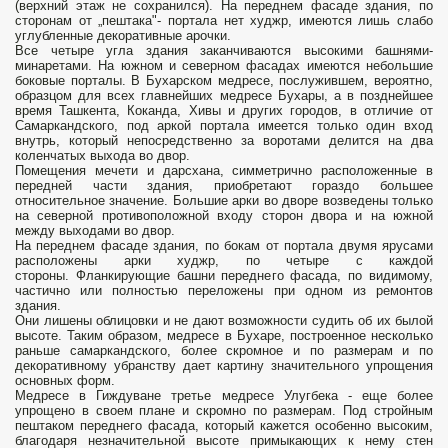
(верхний этаж не сохранился). На переднем фасаде здания, по
сторонам от „пештака"- портала нет худжр, имеются лишь слабо
углубленные декоративные арочки.
Все четыре угла здания заканчиваются высокими башнями-
минаретами. На южном и северном фасадах имеются небольшие
боковые порталы. В Бухарском медресе, послужившем, вероятно,
образцом для всех главнейших медресе Бухары, а в позднейшее
время Ташкента, Коканда, Хивы и других городов, в отличие от
Самаркандского, под аркой портала имеется только один вход
внутрь, который непосредственно за воротами делится на два
коленчатых выхода во двор.
Помещения мечети и дарсхана, симметрично расположенные в
передней части здания, приобретают гораздо большее
относительное значение. Большие арки во дворе возведены только
на северной противоположной входу сторон двора и на южной
между выходами во двор.
На переднем фасаде здания, по бокам от портала двумя ярусами
расположены арки худжр, по четыре с каждой
стороны. Фланкирующие башни переднего фасада, по видимому,
частично или полностью переложены при одном из ремонтов
здания.
Они лишены облицовки и не дают возможности судить об их былой
высоте. Таким образом, медресе в Бухаре, построенное несколько
раньше самаркандского, более скромное и по размерам и по
декоративному убранству дает картину значительного упрощения
основных форм.
Медресе в Гиждуване третье медресе Улугбека - еще более
упрощено в своем плане и скромно по размерам. Под стройным
пештаком переднего фасада, который кажется особенно высоким,
благодаря незначительной высоте примыкающих к нему стен