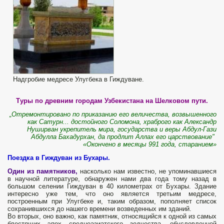
Надгробие медресе Улугбека в Гиждуване.
Туры по древним городам Узбекистана на Шелковом пути.
„Отремонтировано по приказанию его величества, возвышенного
как Сатурн... достойного Соломона, храброго как Александр
Нуширван укрепитель мира, государства и веры Абдул-Гази
Абдулла Бахадурхан, да продлит Аллах его царствование"
«Окончено в месяцы 991 года, старанием»
Поездка в Гиждуван из Бухары.
Один из памятников,
насколько нам известно, не упоминавшиеся
в научной литературе, обнаружен нами два года тому назад в
большом селении Гиждуван в 40 километрах от Бухары. Здание
интересно уже тем, что оно является третьим медресе,
построенным при Улугбеке и, таким образом, пополняет список
сохранившихся до нашего времени возведенных им зданий.
Во вторых, оно важно, как памятник, относящийся к одной из самых
блестящих эпох среднеазиатского зодчества, обусловленной