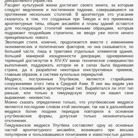
декоративного убранства.
Расцвет культурной жизни достигает своего зенита, за которым
следует медленное и постепенное падение, совершавшееся на
протяжении нескольких столетий. В архитектуре это угасание
сказалось в том, что созданные при Тимуре и его преемниках
архитектурные типы, общие ансамбли и планы зданий остаются
для последующих столетий неизменными образцами, которым
подражают позднейшие строители, не вводя уже почти ничего
принципиально нового.
Эволюция стиля, конечно, продолжается вместе с изменением
экономических и политических факторов, но она сказывается, по
большей части, лишь в трактовке отдельных элементов здания,
большей манерной изощренности декорации, одновременно
теряющей достигнутое в XIV-XV веках техническое совершенство
выполнения, поддержать которое не в силах была бедневшая
страна, да в разработке некоторых конструктивных приемов,
главным образом, в системе купольных перекрытий.
Медресе, построенные Улугбеком, являются старейшими
сооружениями этого типа в Средней Азии. В них мы видим уже
вполне сложившийся архитектурный тип. Выработался ли этот тип
раньше, или только в тимуридскую эпоху он нашел свое
выражение - неизвестно.
Можно сказать определенно только, что улугбековские медресе
являются последним словом этой эволюции, так как в дальнейшем
медресе более поздних периодов повторяли в основном
улугбековские формы, допуская только незначительные
отклонения.
Гиждуванское медресе Улугбека составляет одну из основных
частей архитектурного ансамбля, возникшего при весьма
популярном и пользовавшиеся почитанием и известностью далеко