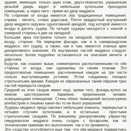
здания, имеющих только один этаж, двухстворчатая, украшенная
резьбой дверь ведет в небольшое купольное проходное
помещение, а через него - прямо во двор медресе.
По сторонам от входа имеются оба традиционных помещения:
справа - мечеть, слева дарсхана. Почти квадратный внутренний
двор медресе окружен одноэтажной аркадой, под которой имеются
входы в десять худжр. По четыре худжры находятся с южной и
северной стороны и две на западной.
Большая арка построена только на западной, противоположной
входу, стороне. На переднем фасаде, как и в самаркандском
медресе, нет худжр, а также, как и там, имеются ложные арки
декоративного значения. Из внутренних частей медресе следует
несколько более подробно остановиться на описании мечети и
дарсхана.
Будучи, как сказано выше, симметрично расположенными по обе
стороны от входа, они одинаковы по своим планам. Это
продолговатые помещения, расчлененные каждое на три части
сильно выступающими устоями. Устои соединены попарно
стрельчатыми арками. Каждая из образованных таким образом трех
частей перекрыта сводом.
Средний из этих сводов имеет еще, кроме того, фонарь-купол на
низком шестигранном барабане, прорезанном окнами,
освещающими помещение. Стены обоих помещений оштукатурены
алебастром и лишены каких-бы то ни было украшений.
Худжры медресе представляют небольшие комнаты, перекрытые в
четырех случаях куполками, а в остальных - простыми
стрельчатыми сводами. По внешнему декоративному убранству
гиждуванское медресе очень сходно с бухарским, как по
техническим приемам его выполнения, так и по орнаменту.
Это сходство усугубляется еще тем, что оба медресе подверглись