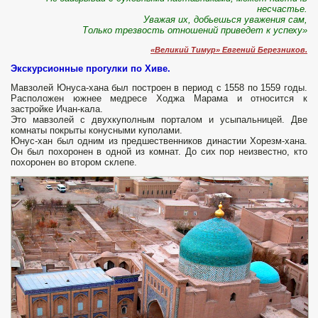
несчастье.
Уважая их, добьешься уважения сам,
Только трезвость отношений приведет к успеху»
«Великий Тимур» Евгений Березников.
Экскурсионные прогулки по Хиве.
Мавзолей Юнуса-хана был построен в период с 1558 по 1559 годы.
Расположен южнее медресе Ходжа Марама и относится к
застройке Ичан-кала.
Это мавзолей с двухкуполным порталом и усыпальницей. Две
комнаты покрыты конусными куполами.
Юнус-хан был одним из предшественников династии Хорезм-хана.
Он был похоронен в одной из комнат. До сих пор неизвестно, кто
похоронен во втором склепе.