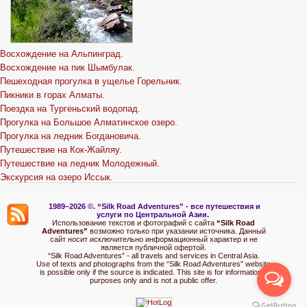
Восхождение на Альпинград.
Восхождение на пик Шымбулак.
Пешеходная прогулка в ущелье Горельник.
Пикники в горах Алматы.
Поездка на Тургеньский водопад.
Прогулка на Большое Алматинское озеро.
Прогулка на ледник Богдановича.
Путешествие на Кок-Жайляу.
Путешествие на ледник Молодежный.
Экскурсия на озеро Иссык.
1989–2026 ©.
“Silk Road Adventures” - вс
е путешествия и
услуги по Центральной Азии.
Использование текстов и фотографий с сайта
“Silk Road
Adventures”
возможно только при указании источника. Данный
сайт носит исключительно информационный характер и не
является публичной офертой.
“Silk Road Adventures” - all travels and services in Central Asia.
Use of texts and photographs from the “Silk Road Adventures” website
is possible only if the source is indicated. This site is for informational
purposes only and is not a public offer.