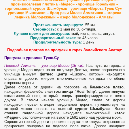
противоселевая плотина «Медео» - урочище Горельник –
горнолыжный курорт Шымбулак - урочище «Ворота Туюк-Су» -
урочище Мынжилки – брод реки Малая Алматинка – морена
ледника Молодежный – озеро Молодежное - Алматы.
Протяженность маршрута:
55 км.
Сезонность:
с 1 мая по 30 октября.
Лучшее время для экскурсии:
май
,
июнь, июль, август.
Предварительный заказ:
за 48 часов.
Продолжительность тура:
1 день.
Подробная программа
прогулки в горах Заилийского Алатау:
Прогулка в урочище Туюк-Су.
Переезд: Алматы – урочище Медео (15 км).
Наш путь из города в
урочище Медео ведет на юг по улице Достык, после пограничного
училища минуем
фитнес центр «
Luxor
», который находится
справа от дороги, минуем многочисленные коттеджи по обоим
сторонам дороги.
Далее справа от дороги, на повороте на
Каменское плато,
находится фешенебельная
гостиница “
Roal
Tulip
”. Далее минуем
экологический пост, который теперь трансформируется в нечто
другое. В самом начале урочища Медео, слева от дороги
находится первая станция гандольной дороги, путешествуя на
которой можно попасть на лыжный
курорт Шымбулак
. Выше
станции гандольной дороги находится высокогорный
каток
«Медео»
, расположенный на высоте 1691 метр над уровнем моря.
Серпантин горной дороги проложен над катком откуда открывается
прекрасная панорама на ледовое поле катка. Дорога набирает