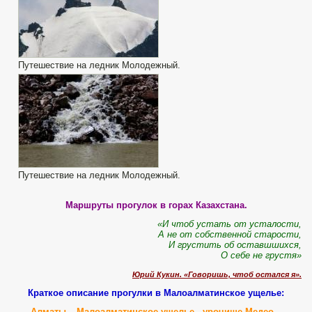
Путешествие на ледник Молодежный.
Путешествие на ледник Молодежный.
Маршруты прогулок в горах Казахстана.
«И чтоб устать от усталости,
А не от собственной старости,
И грустить об оставшшихся,
О себе не грустя»
Юрий Кукин. «Говоришь, чтоб остался я».
Краткое описание прогулки в Малоалматинское ущелье:
Алматы – Малоалматинское ущелье - урочище Медео –