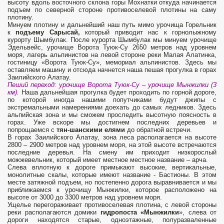
высоту вдоль восточного склона горы Мохнатки откуда начинается
подъем по северной стороне противоселевой плотины на саму
плотину.
Минуем плотину и дальнейший наш путь мимо урочища Горельник
к
подъему Сарысай,
который приводит нас к горнолыжному
курорту Шымбулак. После курорта Шымбулак мы минуем урочище
Эдельвейс, урочище Ворота Туюк-Су 2650 метров над уровнем
моря, лагерь альпинистов на левой стороне реки Малая Алатинка,
гостиницу «Ворота Туюк-Су», мемориал альпинистов. Здесь мы
оставляем машину и отсюда начнется наша пешая прогулка в горах
Заилийского Алатау.
Пеший переход: урочище Ворота Туюк-Су – урочище Мынжилки (3
км).
Наша дальнейшая прогулка будет проходить по горной дороге,
по которой иногда нашими попутчиками будут джипы с
экстремальными намерениями доехать до самых ледников. Здесь
альпийская зона и мы сможем проследить высотную поясность в
горах. Уже вскоре мы достигнем последних деревьев и
попрощаемся с
тян-шанскими елями
до обратной встречи.
В горах Заилийского Алатау, зона леса располагается на высоте
2800 – 2900 метров над уровнем моря, на этой высоте встречаются
последние деревья. На смену им приходит низкорослый
можжевельник, который имеет местное местное название – арча.
Слева вплотную к дороге примыкают высокие, вертикальные,
монолитные скалы, которые имеют название - Бастионы. В этом
месте затяжной подъем, но постепенно дорога выравнивается и мы
приближаемся к урочищу Мынжилки, которое расположено на
высоте от 3000 до 3300 метров над уровнем моря.
Ущелье перегораживает противоселевая плотина, с левой стороны
реки располагаются домики
гидропоста «Мынжилки
», слева от
дороги находятся старые, одноэтажные, полуразваленные