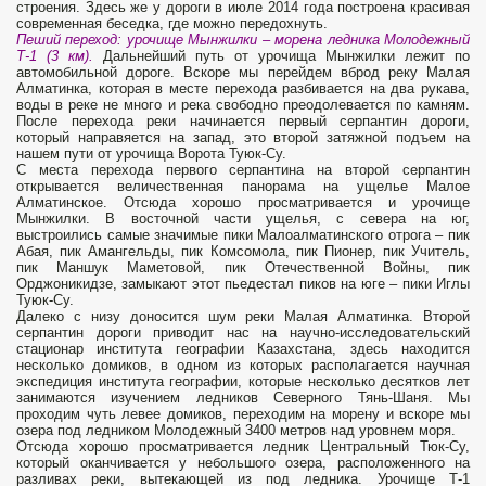
строения. Здесь же у дороги в июле 2014 года построена красивая
современная беседка, где можно передохнуть.
Пеший переход: урочище Мынжилки – морена ледника Молодежный
Т-1 (3 км).
Дальнейший путь от урочища Мынжилки лежит по
автомобильной дороге. Вскоре мы перейдем вброд реку Малая
Алматинка, которая в месте перехода разбивается на два рукава,
воды в реке не много и река свободно преодолевается по камням.
После перехода реки начинается первый серпантин дороги,
который направяется на запад, это второй затяжной подъем на
нашем пути от урочища Ворота Туюк-Су.
С места перехода первого серпантина на второй серпантин
открывается величественная панорама на ущелье Малое
Алматинское. Отсюда хорошо просматривается и урочище
Мынжилки. В восточной части ущелья, с севера на юг,
выстроились самые значимые пики Малоалматинского отрога – пик
Абая, пик Амангельды, пик Комсомола, пик Пионер, пик Учитель,
пик Маншук Маметовой, пик Отечественной Войны, пик
Орджоникидзе, замыкают этот пьедестал пиков на юге – пики Иглы
Туюк-Су.
Далеко с низу доносится шум реки Малая Алматинка. Второй
серпантин дороги приводит нас на научно-исследовательский
стационар института географии Казахстана, здесь находится
несколько домиков, в одном из которых располагается научная
экспедиция института географии, которые несколько десятков лет
занимаются изучением ледников Северного Тянь-Шаня. Мы
проходим чуть левее домиков, переходим на морену и вскоре мы
озера под ледником Молодежный 3400 метров над уровнем моря.
Отсюда хорошо просматривается ледник Центральный Тюк-Су,
который оканчивается у небольшого озера, расположенного на
разливах реки, вытекающей из под ледника. Урочище Т-1