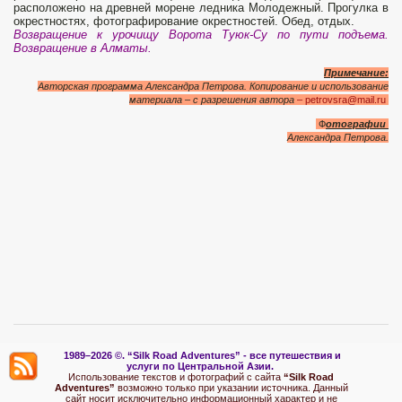
расположено на древней морене ледника Молодежный. Прогулка в
окрестностях, фотографирование окрестностей. Обед, отдых.
Возвращение к урочищу Ворота Туюк-Су по пути подъема.
Возвращение в Алматы.
Примечание:
Авторская программа Александра Петрова. Копирование и использование
материала – с разрешения автора
– petrovsra@mail.ru
Ф
отографии
Александра Петрова.
1989–2026 ©.
“Silk Road Adventures” - вс
е путешествия и
услуги по Центральной Азии.
Использование текстов и фотографий с сайта
“Silk Road
Adventures”
возможно только при указании источника. Данный
сайт носит исключительно информационный характер и не