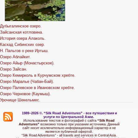
Дубыгалинское озеро.
Зайсанская котловина.
История озера Алаколь.
Каскад Сибинских озер.
Н. Пальгов о реке Иртыш.
Озеро Аблайкит.
Озеро Айыр (Монастырское).
Озеро Зайсан.
Озеро Кемирколь в Курчумском хребте.
Озеро Маралье (Чабан-Бай).
Озеро Палевское в Ивановском хребте.
Озеро Черновое (Каумыш).
Урочище Шекельмес.
1989–2026 ©.
“Silk Road Adventures” - вс
е путешествия и
услуги по Центральной Азии.
Использование текстов и фотографий с сайта
“Silk Road
Adventures”
возможно только при указании источника. Данный
сайт носит исключительно информационный характер и не
является публичной офертой.
“Silk Road Adventures” - all travels and services in Central Asia.