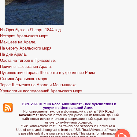
Из Оренбурга в Яксарт. 1844 год.
История Аральского моря.
Макшеев на Арале.
На берегу Аральского моря.
На дне Арала.
Охота на тигров в Приаралье.
Причины высыхания Арала.
Путешествие Тараса Шевченко в укрепление Раим.
Съемка Аральского моря.
Тарас Шевченко на Арале и Мангышлаке.
Хронология исследований Аральского моря.
1989–2026 ©.
“Silk Road Adventures” - вс
е путешествия и
услуги по Центральной Азии.
Использование текстов и фотографий с сайта
“Silk Road
Adventures”
возможно только при указании источника. Данный
сайт носит исключительно информационный характер и не
является публичной офертой.
“Silk Road Adventures” - all travels and services in Central Asia.
Use of texts and photographs from the “Silk Road Adventures” website
is possible only if the source is indicated. This site is for informational