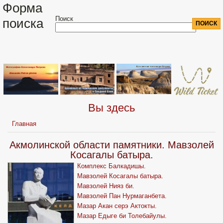
Форма
Поиск
поиска
Вы здесь
Главная
Акмолинской области памятники. Мавзолей
Косагалы батыра.
Комплекс Балкадишы.
Мавзолей Косагалы батыра.
Мавзолей Нияз би.
Мавзолей Пан Нурмаганбета.
Мазар Акан серэ Актокты.
Мазар Едыге би Толебайулы.