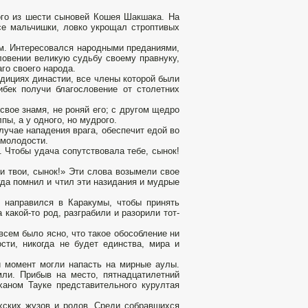
ого из шести сыновей Кошея Шакшака. На
се мальчишки, ловко укрощал строптивых
им. Интересовался народными преданиями,
ловении великую судьбу своему правнуку,
го своего народа.
дициях династии, все члены которой были
бек получи благословение от столетних
свое знамя, не роняй его; с другом щедро
пы, а у одного, но мудрого.
лучае нападения врага, обеспечит едой во
 молодости.
. Чтобы удача сопутствовала тебе, сынок!
и твои, сынок!» Эти слова возымели свое
гда помнил и чтил эти назидания и мудрые
) направился в Каракумы, чтобы принять
какой-то род, разграбили и разорили тот-
всем было ясно, что такое обособление ни
сти, никогда не будет единства, мира и
й момент могли напасть на мирные аулы.
мли. Прибыв на место, пятнадцатилетний
ханом Тауке представительного курултая
хских жузов и родов. Среди собравшихся