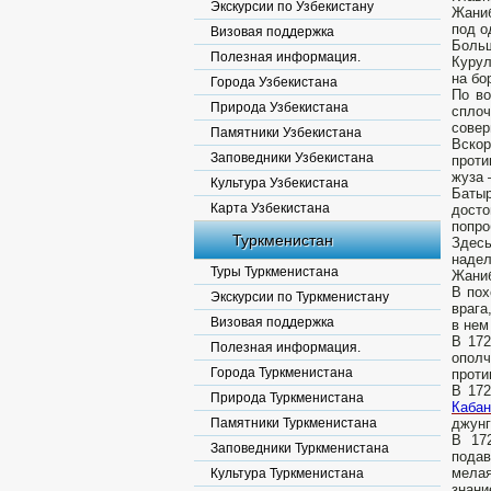
Экскурсии по Узбекистану
Жаниб
под о
Визовая поддержка
Больш
Полезная информация.
Курул
на бо
Города Узбекистана
По во
Природа Узбекистана
сплоч
совер
Памятники Узбекистана
Вскор
Заповедники Узбекистана
проти
жуза 
Культура Узбекистана
Батыр
Карта Узбекистана
дост
попро
Туркменистан
Здесь
надел
Туры Туркменистана
Жаниб
В пох
Экскурсии по Туркменистану
врага
Визовая поддержка
в нем
В 172
Полезная информация.
ополч
Города Туркменистана
проти
В 172
Природа Туркменистана
Кабан
Памятники Туркменистана
джунг
В 17
Заповедники Туркменистана
подав
мелая
Культура Туркменистана
знани