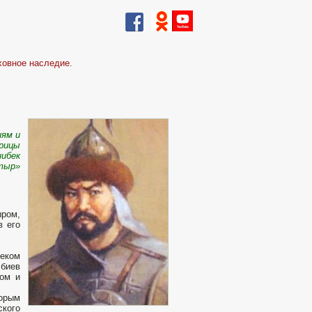
ховное наследие.
иям и
трицы
нибек
атыр»
ром,
в его
веком
 биев
ком и
торым
ского