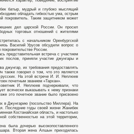
менился характер, поведение, восприятие
ек батыр, мудрый и глубоко мыслящий
обходимо обладать гибкостью ума, острым
ый покровитель. Таким защитником может
нешних дел царской России. Он просил
ободных торговых отношений с жителями
встретилась с начальником Оренбургской
князь Василий Урусов обсудили вопрос о
и покровительстве России.
ась представительная встреча с участием
ких послов, приняли участие джунгары и
ва джунгар, их требования предоставлять
н также говорил о том, что это является
русских. На этой встрече И. И. Неплюев
тоен почетным званием «Тархан».
оветник И. Неплюев подчеркивали, что
ует всячески выказывать к нему признаки
зже это почетное звание было присвоено
х в Джунгарию (посольство Миллера). На
ая. Последние годы своей жизни Жанибек
менная Костанайская область, и настолько
ной собственностью на этой территории,
ена была дочерью высокопоставленного
ашара. Вторая жена Алшын приходилась