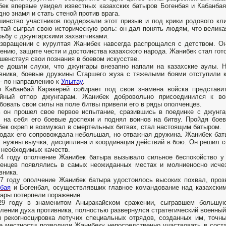
ек впервые увидел известных казахских батыров Богенбая и Кабанбая
дно знамя и стать стеной против врага.
инство участников поддержали этот призыв и под крики родового кли
тай сыграл свою историческую роль: он дал понять людям, что великая
рьбу с джунгарскими захватчиками.
звращении с курултая Жанибек навсегда распрощался с детством. О
ению, защите чести и достоинства казахского народа. Жанибек стал гото
шенствуя свои познания в боевом искусстве.
е дошли слухи, что джунгары внезапно напали на казахские аулы. 
вника, боевые дружины Старшего жуза с тяжелыми боями отступили 
– по направлению к
Улытау
.
 Кабанбай Каракерей собирает под свои знамена войска представит
ойный отпор джунгарам. Жанибек добровольно присоединился к во
бовать свои силы на поле битвы привели его в ряды ополченцев.
 он прошел свое первое испытание, сразившись в поединке с джунга
 на себя его боевые доспехи и поднял воинов на битву. Пройдя боев
ек окреп и возмужал в смертельных битвах, стал настоящим батыром.
одах его сопровождала небольшая, но отважная дружина. Жанибек баты
, нужны выучка, дисциплина и координация действий в бою. Он решил с
 необходимых качеств.
4 году ополчение Жанибек батыра вызывало сильное беспокойство у 
енцев появлялись в самых неожиданных местах и молниеносно исче
вника.
7 году ополчение Жанибек батыра удостоилось высоких похвал, проз
бая
и Богенбая, осуществлявших главное командование над казахским
ары потерпели поражение.
29 году в знаменитом Аныракайском сражении, сыгравшем большую
лении духа противника, полностью развернулся стратегический военный
 рекогносцировка летучих специальных отрядов, созданных им, точны
е местности позволили Жанибеку непосредственно участвовать в сост