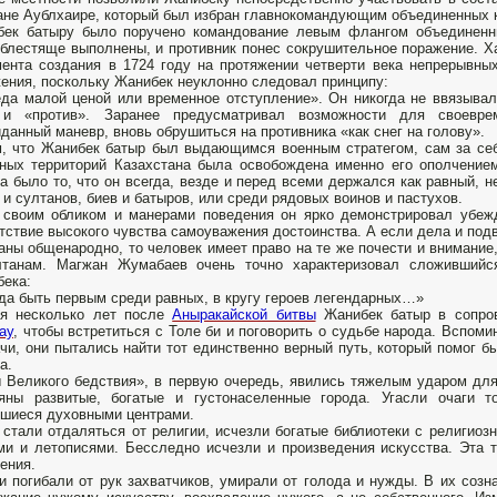
ане Аублхаире, который был избран главнокомандующим объединенных к
бек батыру было поручено командование левым флангом объединенн
блестяще выполнены, и противник понес сокрушительное поражение. Х
ента создания в 1724 году на протяжении четверти века непрерывных
ения, поскольку Жанибек неуклонно следовал принципу:
да малой ценой или временное отступление». Он никогда не ввязывал
 и «против». Заранее предусматривал возможности для своеврем
данный маневр, вновь обрушиться на противника «как снег на голову».
, что Жанибек батыр был выдающимся военным стратегом, сам за себя
ных территорий Казахстана была освобождена именно его ополчение
а было то, что он всегда, везде и перед всеми держался как равный, н
 и султанов, биев и батыров, или среди рядовых воинов и пастухов.
своим обликом и манерами поведения он ярко демонстрировал убежд
тствие высокого чувства самоуважения достоинства. А если дела и подв
аны общенародно, то человек имеет право на те же почести и внимание
лтанам. Магжан Жумабаев очень точно характеризовал сложивший
ека:
да быть первым среди равных, в кругу героев легендарных…»
тя несколько лет после
Аныракайской битвы
Жанибек батыр в сопров
ау
, чтобы встретиться с Толе би и поговорить о судьбе народа. Вспоми
чи, они пытались найти тот единственно верный путь, который помог б
а.
 Великого бедствия», в первую очередь, явились тяжелым ударом для
ряны развитые, богатые и густонаселенные города. Угасли очаги 
шиеся духовными центрами.
стали отдаляться от религии, исчезли богатые библиотеки с религио
ми и летописями. Бесследно исчезли и произведения искусства. Эта 
ения.
и погибали от рук захватчиков, умирали от голода и нужды. В их созн