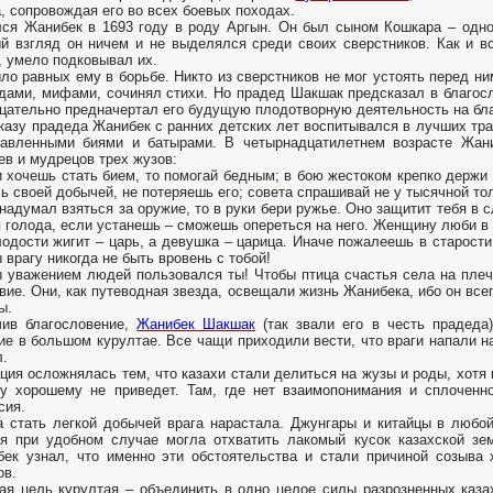
, сопровождая его во всех боевых походах.
ся Жанибек в 1693 году в роду Аргын. Он был сыном Кошкара – одн
й взгляд он ничем и не выделялся среди своих сверстников. Как и в
, умело подковывал их.
ло равных ему в борьбе. Никто из сверстников не мог устоять перед н
дами, мифами, сочинял стихи. Но прадед Шакшак предсказал в благос
цательно предначертал его будущую плодотворную деятельность на бла
казу прадеда Жанибек с ранних детских лет воспитывался в лучших тра
авленными биями и батырами. В четырнадцатилетнем возрасте Жани
ев и мудрецов трех жузов:
 хочешь стать бием, то помогай бедным; в бою жестоком крепко держи 
ь своей добычей, не потеряешь его; совета спрашивай не у тысячной тол
надумал взяться за оружие, то в руки бери ружье. Оно защитит тебя в с
 голода, если устанешь – сможешь опереться на него. Женщину люби в
одости жигит – царь, а девушка – царица. Иначе пожалеешь в старости
 врагу никогда не быть вровень с тобой!
 уважением людей пользовался ты! Чтобы птица счастья села на плеч
вие. Они, как путеводная звезда, освещали жизнь Жанибека, ибо он все
ы.
чив благословение,
Жанибек Шакшак
(так звали его в честь прадеда
ие в большом курултае. Все чащи приходили вести, что враги напали на 
л.
ция осложнялась тем, что казахи стали делиться на жузы и роды, хотя 
у хорошему не приведет. Там, где нет взаимопонимания и сплоченно
сия.
а стать легкой добычей врага нарастала. Джунгары и китайцы в любо
я при удобном случае могла отхватить лакомый кусок казахской зе
ек узнал, что именно эти обстоятельства и стали причиной созыва 
ов.
ая цель курултая – объединить в одно целое силы разрозненных каза