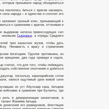
, которые призывали народ объединиться
ча поклялись биться с врагом насмерть.
 сила народа – в единстве и сплотил его
н запомнил грозный клич, призывающий к
виться к сражениям с врагом, оттачивая и
Не выдержав натиска превосходящих сил
к низовьям
Сырдарьи
, а отряды Среднего
елей трех казахских жузов, чтобы дать
йску. Ненависть к врагу и стремление
рским богатырем. Одолев противника, он
ое крещение, два года проведя в седле,
р считал, что для того, чтобы побеждать
оздать собственное ополчение и добиться
джунгар, поскольку кавалерийские сотни
зали, нанося ощутимый урон живой силе
вучавших из уст Абулхаир хана, батыров
и войсками в сражении при Буланты, где
 роль в деморализации захватчиков, в
 талант Жанибек батыра.
е донесения его разведчиков, блестящее
авлении плана операции военным советом