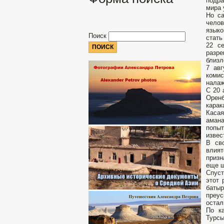
подра
мира 
Но с
челов
языко
Поиск
стать
22 с
разр
близл
7 авг
комис
налаж
С 20 
Оренб
карак
Касая
амана
попыт
извес
В св
влият
призн
еще ш
Спуст
этот 
батыр
преус
остал
По к
Турс