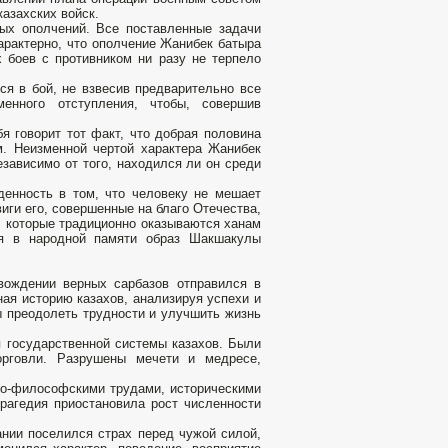
азахских войск.
ых ополчений. Все поставленные задачи
арактерно, что ополчение Жанибек батыра
 боев с противником ни разу не терпело
ся в бой, не взвесив предварительно все
енного отступления, чтобы, совершив
 говорит тот факт, что добрая половина
м. Неизменной чертой характера Жанибек
езависимо от того, находился ли он среди
енность в том, что человеку не мешает
иги его, совершенные на благо Отечества,
, которые традиционно оказываются ханам
ся в народной памяти образ Шакшакулы
ождении верных сарбазов отправился в
ная историю казахов, анализируя успехи и
ы преодолеть трудности и улучшить жизнь
 государственной системы казахов. Были
торговли. Разрушены мечети и медресе,
зно-философскими трудами, историческими
трагедия приостановила рост численности
ании поселился страх перед чужой силой,