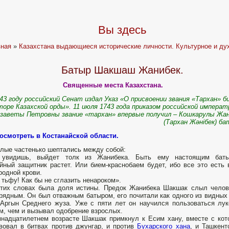
Вы здесь
вная
»
Казахстана выдающиеся исторические личности. Культурное и ду
Батыр Шакшаш Жанибек.
Священные места Казахстана.
43 году российский Сенат издал Указ «О присвоении звания «Тархан» б
торе Казахской орды». 11 июля 1743 года приказом российской импера
заветы Петровны звание «тархан» впервые получил – Кошкарулы Жа
(Тархан Жәнібек) б
осмотреть в Костанайской области.
лые частенько шептались между собой:
 увидишь, выйдет толк из Жанибека. Быть ему настоящим баты
йный защитник растет. Или бием-краснобаем будет, ибо все это есть 
родной крови.
 тьфу! Как бы не сглазить ненароком».
этих словах была доля истины. Предок Жанибека Шакшак слыл чело
рядным. Он был отважным батыром, его почитали как одного из видных
Аргын Среднего жуза. Уже с пяти лет он научился пользоваться лу
м, чем и вызывал одобрение взрослых.
надцатилетнем возрасте Шакшак примкнул к Есим хану, вместе с ко
вовал в битвах против джунгар, и против
Бухарского хана
, и Ташкент