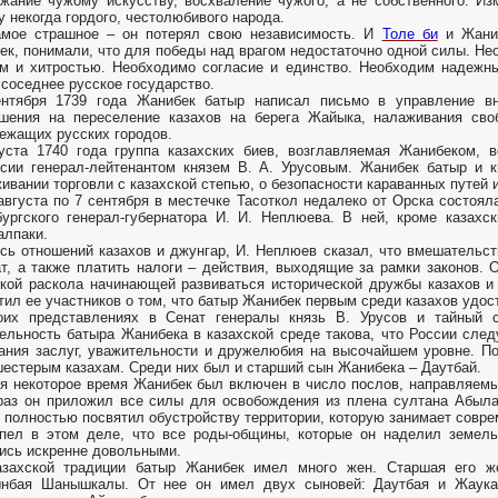
жание чужому искусству, восхваление чужого, а не собственного. Из
у некогда гордого, честолюбивого народа.
амое страшное – он потерял свою независимость. И
Толе би
и Жаниб
ек, понимали, что для победы над врагом недостаточно одной силы. Не
м и хитростью. Необходимо согласие и единство. Необходим надежн
 соседнее русское государство.
ентября 1739 года Жанибек батыр написал письмо в управление в
ешения на переселение казахов на берега Жайыка, налаживания св
ежащих русских городов.
уста 1740 года группа казахских биев, возглавляемая Жанибеком, 
сии генерал-лейтенантом князем В. А. Урусовым. Жанибек батыр и 
ивании торговли с казахской степью, о безопасности караванных путей 
августа по 7 сентября в местечке Тасоткол недалеко от Орска состоял
ургского генерал-губернатора И. И. Неплюева. В ней, кроме казахс
алпаки.
сь отношений казахов и джунгар, И. Неплюев сказал, что вмешательст
т, а также платить налоги – действия, выходящие за рамки законов. О
кой раскола начинающей развиваться исторической дружбы казахов и 
тил ее участников о том, что батыр Жанибек первым среди казахов удос
оих представлениях в Сенат генералы князь В. Урусов и тайный с
ельность батыра Жанибека в казахской среде такова, что России след
ания заслуг, уважительности и дружелюбия на высочайшем уровне. По
естерым казахам. Среди них был и старший сын Жанибека – Даутбай.
я некоторое время Жанибек был включен в число послов, направляемы
раз он приложил все силы для освобождения из плена султана Абыл
 полностью посвятил обустройству территории, которую занимает совре
пел в этом деле, что все роды-общины, которые он наделил земель
ись искренне довольными.
азахской традиции батыр Жанибек имел много жен. Старшая его ж
ынбая Шанышкалы. От нее он имел двух сыновей: Даутбая и Жаук