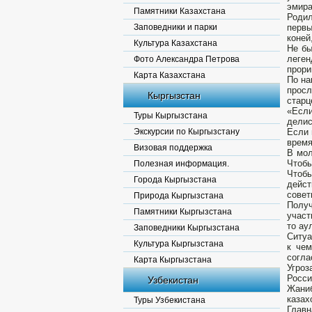
эмира
Памятники Казахстана
Родил
Заповедники и парки
первы
коней
Культура Казахстана
Не бы
леген
Фото Александра Петрова
прори
Карта Казахстана
По на
просл
Кыргызстан
старц
«Если
Туры Кыргызстана
делис
Экскурсии по Кыргызстану
Если 
время
Визовая поддержка
В мол
Чтобы
Полезная информация.
Чтобы
Города Кыргызстана
дейст
совет
Природа Кыргызстана
Полу
Памятники Кыргызстана
участ
то ау
Заповедники Кыргызстана
Ситуа
Культура Кыргызстана
к чем
согла
Карта Кыргызстана
Угроз
Росси
Узбекистан
Жаниб
казах
Туры Узбекистана
Главн