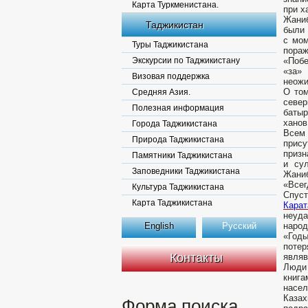
Карта Туркменистана.
при х
Жани
Таджикистан
были 
с мом
Туры Таджикистана
пораж
Экскурсии по Таджикистану
«Побе
«за»
Визовая поддержка
неожи
О том
Средняя Азия.
север
Полезная информация
батыр
ханов
Города Таджикистана
Всем 
Природа Таджикистана
прису
призн
Памятники Таджикистана
и су
Заповедники Таджикистана
Жаниб
«Всег
Культура Таджикистана
Спус
Карта Таджикистана
Карат
неуда
English
Русский
народ
«Годы
поте
Контакты
являв
Люди 
книга
насел
Казах
Форма поиска