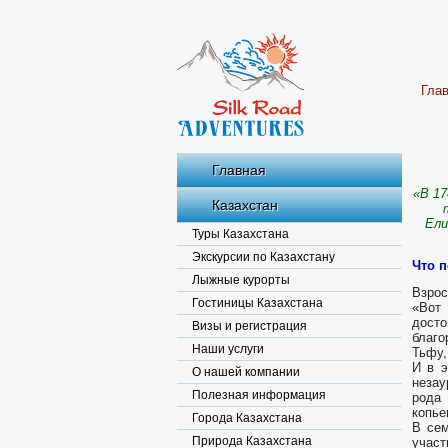
Гла
Главная
«В 17
Казахстан
Ели
Туры Казахстана
Экскурсии по Казахстану
Что п
Лыжные курорты
Взрос
Гостиницы Казахстана
«Вот
досто
Визы и регистрация
благо
Наши услуги
Тьфу,
И в 
О нашей компании
незау
Полезная информация
рода 
копье
Города Казахстана
В сем
Природа Казахстана
участ