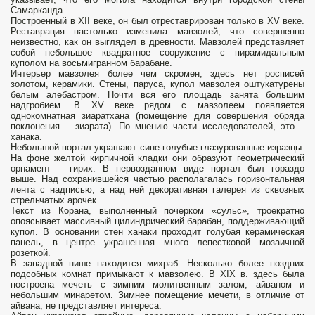
Самарканда.
Построенный в XII веке, он был отреставрирован только в XV веке.
Реставрация настолько изменила мавзолей, что совершенно
неизвестно, как он выглядел в древности. Мавзолей представляет
собой небольшое квадратное сооружение с пирамидальным
куполом на восьмигранном барабане.
Интерьер мавзолея более чем скромен, здесь нет росписей
золотом, керамики. Стены, паруса, купол мавзолея оштукатурены
белым алебастром. Почти вся его площадь занята большим
надгробием. В XV веке рядом с мавзолеем появляется
однокомнатная зиаратхана (помещение для совершения обряда
поклонения – зиарата). По мнению части исследователей, это –
ханака.
Небольшой портал украшают сине-голубые глазурованные изразцы.
На фоне желтой кирпичной кладки они образуют геометрический
орнамент – гирих. В первозданном виде портал был гораздо
выше. Над сохранившейся частью располагалась горизонтальная
лента с надписью, а над ней декоративная галерея из сквозных
стрельчатых арочек.
Текст из Корана, выполненный почерком «сульс», троекратно
опоясывает массивный цилиндрический барабан, поддерживающий
купол. В основании стен ханаки проходит голубая керамическая
панель, в центре украшенная много лепестковой мозаичной
розеткой.
В западной нише находится михраб. Несколько более поздних
подсобных комнат примыкают к мавзолею. В XIX в. здесь была
построена мечеть с зимним молитвенным залом, айваном и
небольшим минаретом. Зимнее помещение мечети, в отличие от
айвана, не представляет интереса.