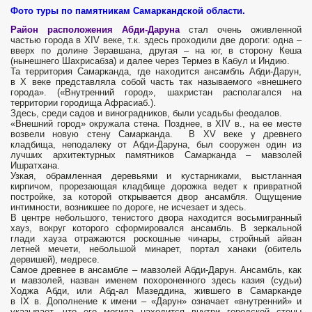
Фото туры по памятникам Самаркандской области.
Район расположения Абди-Даруна
стал очень оживленной
частью города в XIV веке, т.к. здесь проходили две дороги: одна –
вверх по долине Зеравшана, другая – на юг, в сторону Кеша
(нынешнего Шахрисабза) и далее через Термез в Кабул и Индию.
Та территория Самарканда, где находится ансамбль Абди-Дарун,
в X веке представляла собой часть так называемого «внешнего
города». («Внутренний город», шахристан располагался на
территории городища Афрасиаб.).
Здесь, среди садов и виноградников, были усадьбы феодалов.
«Внешний город» окружала стена. Позднее, в XIV в., на ее месте
возвели новую стену Самарканда. В XV веке у древнего
кладбища, неподалеку от Абди-Даруна, был сооружен один из
лучших архитектурных памятников Самарканда – мавзолей
Ишратхана.
Узкая, обрамленная деревьями и кустарниками, выстланная
кирпичом, прорезающая кладбище дорожка ведет к привратной
постройке, за которой открывается двор ансамбля. Ощущение
интимности, возникшее по дороге, не исчезает и здесь.
В центре небольшого, тенистого двора находится восьмигранный
хауз, вокруг которого сформировался ансамбль. В зеркальной
глади хауза отражаются роскошные чинары, стройный айван
летней мечети, небольшой минарет, портал ханаки (обитель
дервишей), медресе.
Самое древнее в ансамбле – мавзолей Абди-Дарун. Ансамбль, как
и мавзолей, назван именем похороненного здесь казия (судьи)
Ходжа Абди, или Абд-ал Мазеддина, жившего в Самарканде
в IX в. Дополнение к имени – «Дарун» означает «внутренний» и
указывает, что его могила находится внутри городской стены