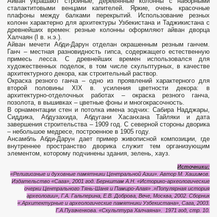
Айван украшают стройные, деревянные колонны с наборными
сталактитовыми венцами капителей. Яркие, очень красочные
плафоны между балками перекрытий. Использование резных
колонн характерно для архитектуры Узбекистана и Таджикистана с
древнейших времен: резные колонны оформляют айван дворца
Халчаян (I в. н.э.).
Айван мечети Абди-Дарун отделан окрашенным резным ганчем.
Ганч – местная разновидность гипса, содержащего естественную
примесь лесса. С древнейших времен использовался для
художественных поделок, в том числе скульптурных, в качестве
архитектурного декора, как строительный раствор.
Окраска резного ганча – одно из проявлений характерного для
второй половины XIX в. усиления цветности декора: в
архитектурно-отделочных работах – окраска резного ганча,
позолота, в вышивках – цветные фоны и многокрасочность.
В орнаментации стен и потолка имена зодчих: Сабира Надджары,
Сиддика, Абдузахида, Абдугани Хасанхана Тайляки и дата
завершения строительства – 1909 год. С северной стороны дворика
– небольшое медресе, построенное в 1905 году.
Ансамбль Абди-Дарун дает пример живописной композиции, где
внутреннее пространство дворика служит тем организующим
элементом, которому подчинены здания, зелень, хауз.
Источники:
«Религиозные и духовные памятники Центральной Азии». Автор М. Хашимов.
Издательство «Сага», 2001 год.
Бернштам А.Н. «Историко-археологические
очерки Центрального Тянь-Шаня и Памиро-Алая» .»Популярная история
археологии», Г.А. Гальперина, Е.В. Доброва, Вече, Москва, 2002. Сборник
«.Архитектурные и археологические памятники Узбекистана», Сага, 2003.
Г.А.Пугаченкова. «Скульптура Халчаяна». 1971 год, стр. 10.