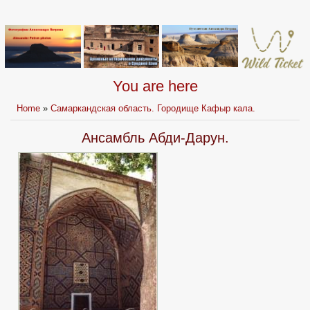
You are here
Home
»
Самаркандская область. Городище Кафыр кала.
Ансамбль Абди-Дарун.