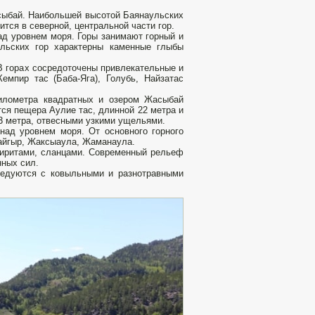
асыбай. Наибольшей высотой Баянаульских
ится в северной, центральной части гор.
ад уровнем моря. Горы занимают горный и
льских гор характерны каменные глыбы
В горах сосредоточены привлекательные и
мпир тас (Баба-Яга), Голубь, Найзатас
километра квадратных и озером Жасыбай
ся пещера Аулие тас, длинной 22 метра и
 3 метра, отвесными узкими ущельями.
над уровнем моря. От основного горного
ыайгыр, Жаксыаула, Жаманаула.
фиритами, сланцами. Современный рельеф
нных сил.
ередуются с ковыльными и разнотравными