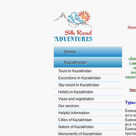
Hom
Home
«Ба
Kazakhstan
сам
л
Tours to Kazakhstan
зн
казах
Excursions in Kazakhstan
Sky-resort in Kazakhstan
Чок
Hotels in Kazakhstan
Visas and registration
Туры
Our services
Баяна
Helpful information
юго-з
Баяна
Cities of Kazakhstan
вся т
Nature of Kazakhstan
Баян
протя
Monuments of Kazakhstan