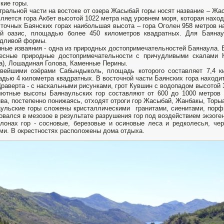
кие горы.
тральной части на востоке от озера Жасыбай горы носят название – Ж
вляется гора Акбет высотой 1022 метра над уровнем моря, которая наход
точных Баянских горах наибольшая высота – гора Оголен 958 метров н
ой оазис, площадью более 450 километров квадратных. Для Баянау
удливой формы.
ные изваяния - одна из природных достопримечательностей Баянаула. 
есные природные достопримечательности с причудливыми скалами Ке
а), Лошадиная Голова, Каменные Перины.
ивейшими озёрами Сабындыколь, площадь которого составляет 7,4 
дью 4 километра квадратных. В восточной части Баянских гора находит
Драверта - с наскальными рисунками, грот Кувшин с водопадом высотой
ютные высоты Баянаульских гор составляют от 600 до 1000 метров 
ва, постепенно понижаясь, отходят отроги гор Жасыбай, Жанбакы, Тор
ульские горы сложены кристаллическими гранитами, сиенитами, пор
овался в мезозое в результате разрушения гор под воздействием экзоге
лонах гор - сосновые, березовые и осиновые леса и редколесья, ч
ми. В окрестностях расположены дома отдыха.