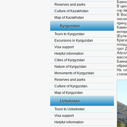
Баянс
Reserves and parks
В цен
гор я
Culture of Kazakhstan
В Вос
Map of Kazakhstan
лесн
прич
Kyrgyzstan
Камен
интер
Tours to Kyrgyzstan
(Булк
Крас
Excursions in Kyrgyzstan
площа
Visa support
грот 
Абсол
Helpful information
масси
Cities of Kyrgyzstan
Баяна
образ
Nature of Kyrgyzstan
На ск
Monuments of Kyrgyzstan
степя
Reserves and parks
Culture of Kyrgyzstan.
Map of Kyrgyzstan
Uzbekistan
Tours to Uzbekistan
Visa support
Helpful information