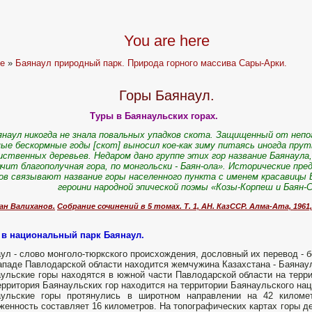
You are here
e
»
Баянаул природный парк. Природа горного массива Сары-Арки.
Горы Баянаул.
Туры в Баянаульских горах.
­янаул никогда не знала повальных упадков скота. Защи­щенный от непо
ые бескормные годы [скот] выносил кое-как зиму питаясь иногда пру
иственных деревьев. Недаром дано группе этих гор название Баянаула
а­чит благополучная гора, по монгольски - Баян-ола». Исторические пре
ов связывают название горы населенного пункта с именем красавицы 
героини народ­ной эпической поэмы «Козы-Корпеш и Баян-
ан Валиханов.
Собрание сочинений в 5 томах. Т. 1, АН. КазССР. Алма-Ата, 1961,
 в национальный парк Баянаул.
ул - слово монголо-тюркского происхождения, дословный их перевод - б
ападе Павлодарской области находится жемчужина Казахстана - Баянау
ульские горы находятся в южной части Павлодарской области на терри
ерритория Баянаульских гор находится на территории Баянаульского нац
аульские горы протянулись в широтном направлении на 42 киломе
женность составляет 16 километров. На топографических картах горы д