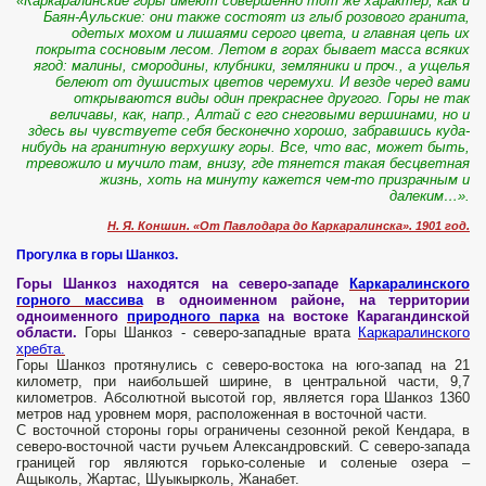
«Каркаралинские горы имеют совершенно тот же характер, как и
Баян-Аульские: они также состоят из глыб розового гранита,
одетых мохом и лишаями серого цвета, и главная цепь их
покрыта сосновым лесом. Летом в горах бывает масса всяких
ягод: малины, смородины, клубники, земляники и проч., а ущелья
белеют от душистых цветов черемухи. И везде черед вами
открываются виды один прекраснее другого. Горы не так
величавы, как, напр., Алтай с его снеговыми вершинами, но и
здесь вы чувствуете себя бесконечно хорошо, забравшись куда-
нибудь на гранитную верхушку горы. Все, что вас, может быть,
тревожило и мучило там, внизу, где тянется такая бесцветная
жизнь, хоть на минуту кажется чем-то призрачным и
далеким…».
Н. Я. Коншин. «От Павлодара до Каркаралинска». 1901 год.
Прогулка в горы Шанкоз.
Горы Шанкоз находятся на северо-западе
Каркаралинского
горного массива
в одноименном районе, на территории
одноименного
природного парка
на востоке Карагандинской
области.
Горы Шанкоз - северо-западные врата
Каркаралинского
хребта.
Горы Шанкоз протянулись с северо-востока на юго-запад на 21
километр, при наибольшей ширине, в центральной части, 9,7
километров. Абсолютной высотой гор, является гора Шанкоз 1360
метров над уровнем моря, расположенная в восточной части.
С восточной стороны горы ограничены сезонной рекой Кендара, в
северо-восточной части ручьем Александровский. С северо-запада
границей гор являются горько-соленые и соленые озера –
Ащыколь, Жартас, Шуыкырколь, Жанабет.