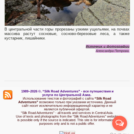
В центральной части горы прорезаны узкими ущельями, на почвах
массива растут сосновые, сосново-березовые леса, а также
кустарник, лишайники.
Источник и фотографии
Александра Петрова.
1989–2026 ©.
“Silk Road Adventures” - вс
е путешествия и
услуги по Центральной Азии.
Использование текстов и фотографий с сайта
“Silk Road
Adventures”
возможно только при указании источника. Данный
сайт носит исключительно информационный характер и не
является публичной офертой.
“Silk Road Adventures” - all travels and services in Central Asia.
Use of texts and photographs from the “Silk Road Adventures” website
is possible only if the source is indicated. This site is for informational
purposes only and is not a public offer.