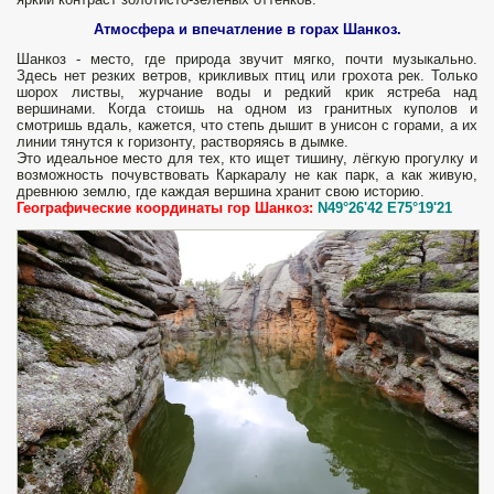
Атмосфера и впечатление в горах Шанкоз.
Шанкоз - место, где природа звучит мягко, почти музыкально.
Здесь нет резких ветров, крикливых птиц или грохота рек. Только
шорох листвы, журчание воды и редкий крик ястреба над
вершинами. Когда стоишь на одном из гранитных куполов и
смотришь вдаль, кажется, что степь дышит в унисон с горами, а их
линии тянутся к горизонту, растворяясь в дымке.
Это идеальное место для тех, кто ищет тишину, лёгкую прогулку и
возможность почувствовать Каркаралу не как парк, а как живую,
древнюю землю, где каждая вершина хранит свою историю.
Географические координаты гор Шанкоз:
N49°26'42 E75°19'21