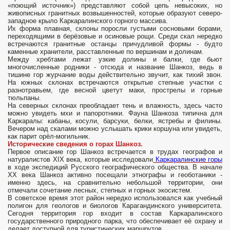
«поющий источник») представляют собой цепь невысоких, но
живописных гранитных возвышенностей, которые образуют северо-
западное крыло Каркаралинского горного массива.
Их форма плавная, склоны поросли густыми сосновыми борами,
переходящими в берёзовые и осиновые рощи. Среди скал нередко
встречаются гранитные останцы причудливой формы - будто
каменные хранители, расставленные по вершинам и долинам.
Между хребтами лежат узкие долины и балки, где бьют
многочисленные родники - отсюда и название Шанкоз, ведь в
тишине гор журчание воды действительно звучит, как тихий звон.
На южных склонах встречаются открытые степные участки с
разнотравьем, где весной цветут маки, прострелы и горные
тюльпаны.
На северных склонах преобладает тень и влажность, здесь часто
можно увидеть мхи и папоротники. Фауна Шанкоза типична для
Каркаралы: кабаны, косули, барсуки, белки, ястребы и филины.
Вечером над скалами можно услышать крики коршуна или увидеть,
как парит орёл-могильник.
Исторические сведения о горах Шанкоз.
Первое описание гор Шанкоз встречается в трудах географов и
натуралистов XIX века, которые исследовали
Каркаралинские горы
в ходе экспедиций Русского географического общества. В начале
XX века Шанкоз активно посещали этнографы и геоботаники -
именно здесь, на сравнительно небольшой территории, они
отмечали сочетание лесных, степных и горных экосистем.
В советское время этот район нередко использовался как учебный
полигон для геологов и биологов Карагандинского университета.
Сегодня территория гор входит в состав Каркаралинского
государственного природного парка, что обеспечивает её охрану и
делает доступной для туристических маршрутов.