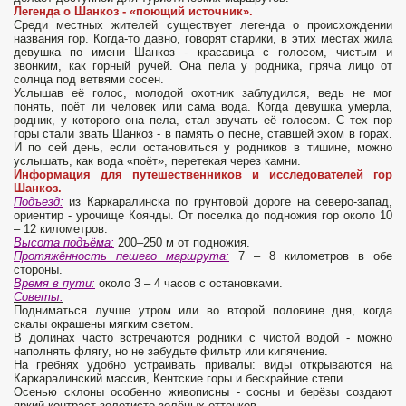
Легенда о Шанкоз - «поющий источник».
Среди местных жителей существует легенда о происхождении
названия гор. Когда-то давно, говорят старики, в этих местах жила
девушка по имени Шанкоз - красавица с голосом, чистым и
звонким, как горный ручей. Она пела у родника, пряча лицо от
солнца под ветвями сосен.
Услышав её голос, молодой охотник заблудился, ведь не мог
понять, поёт ли человек или сама вода. Когда девушка умерла,
родник, у которого она пела, стал звучать её голосом. С тех пор
горы стали звать Шанкоз - в память о песне, ставшей эхом в горах.
И по сей день, если остановиться у родников в тишине, можно
услышать, как вода «поёт», перетекая через камни.
Информация для путешественников и исследователей гор
Шанкоз.
Подъезд:
из Каркаралинска по грунтовой дороге на северо-запад,
ориентир - урочище Коянды. От поселка до подножия гор около 10
– 12 километров.
Высота подъёма:
200–250 м от подножия.
Протяжённость пешего маршрута:
7 – 8 километров в обе
стороны.
Время в пути:
около 3 – 4 часов с остановками.
Советы:
Подниматься лучше утром или во второй половине дня, когда
скалы окрашены мягким светом.
В долинах часто встречаются родники с чистой водой - можно
наполнять флягу, но не забудьте фильтр или кипячение.
На гребнях удобно устраивать привалы: виды открываются на
Каркаралинский массив, Кентские горы и бескрайние степи.
Осенью склоны особенно живописны - сосны и берёзы создают
яркий контраст золотисто-зелёных оттенков.