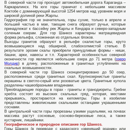
В северной части гор проходит автомобильная дорога Караганда –
Каркаралинск. На юге горы граничат с небольшим массивом
Коктобе с доминирующей высотой 1254 метров над уровнем моря и
широкой долиной реки Жарлы.
Гидрография гор не значительна, горы сухие, только в апреле и
большей частью в мае, тающие снега образуют ручьи, которые
принадлежат к бассейну рек Жарлы и Кендара и северо-западным
соленым озерам. Для гор Шанкоз характерны матрацевидная
форма рельефа, сложенная из отдельных блоков.
Выходы гранитов образуют в рельефе скалистые горы, круто
возвышающиеся над обширной, слабохолмистой степью. В
результате эрозии скалы приобрели причудливые формы - ниши,
башни, арки, навесы и т.п. Характерной особенностью северной
оконечности гор являются небольшие озера до 71 метра (
озеро
Молдир
) в длину, расположенные в гранитных углублениях на
скальных возвышенностях.
В северной части гор Шанкоз сконцентрировано до 50 озер,
расположенных среди гранитных скал. Крупнозернистые граниты
окрашены в светло-cерый или розоватые цвета. Гранитные купола
разделены чашеобразными впадинами.
Преобладающие породы в горах - граниты и гранодиориты. Гребни
хребта состоят из высоких скальных гряд, которая, местами
прерываясь, простираются на километры. Горы в изобилии
представлены живописными скальными останцами украшенными
соснами.
В центральной части горы прорезаны узкими ущельями, на почвах
массива растут сосновые, сосново-березовые леса, а также
кустарник, лишайники.
Географическое и природное описание гор Шанкоз.
Горы Шанкоз (в переводе с казахского «звенящий родник» или