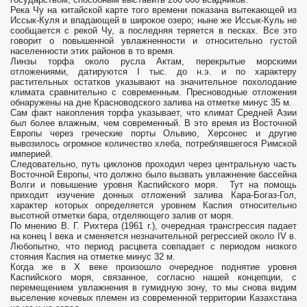
Река Чу на китайской карте того времени показана вытекающей из
Иссык-Куля и впадающей в широкое озеро; ныне же Иссык-Куль не
сообщается с рекой Чу, а последняя теряется в песках. Все это
говорит о повышенной увлажненности и относительно густой
населенности этих районов в то время.
Линзы торфа около русла Актам, перекрытые морскими
отложениями, датируются I тыс. до н.э. и по характеру
растительных остатков указывают на значительное похолодание
климата сравнительно с современным. Пресноводные отложения
обнаружены на дне Красноводского залива на отметке минус 35 м.
Сам факт накопления торфа указывает, что климат Средней Азии
был более влажным, чем современный. В это время из Восточной
Европы через греческие порты Ольвию, Херсонес и другие
вывозилось огромное количество хлеба, потреблявшегося Римской
империей.
Следовательно, путь циклонов проходил через центральную часть
Восточной Европы, что должно было вызвать увлажнение бассейна
Волги и повышение уровня Каспийского моря. Тут на помощь
приходит изучение донных отложений залива Кара-Богаз-Гол,
характер которых определяется уровнем Каспия относительно
высотной отметки бара, отделяющего залив от моря.
По мнению В. Г. Рихтера (1961 г.), очередная трансгрессия падает
на конец I века и сменяется незначительной регрессией около IV в.
Любопытно, что период расцвета совпадает с периодом низкого
стояния Каспия на отметке минус 32 м.
Когда же в X веке произошло очередное поднятие уровня
Каспийского моря, связанное, согласно нашей концепции, с
перемещением увлажнения в гумидную зону, то мы снова видим
выселение кочевых племен из современной территории Казахстана