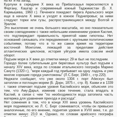
на юг и на запад.
Курлуки в середине X века из Прибалхашья переселяются в
Фергану, Кашгар и современный южный Таджикистан (Б. X.
Кармышева, 1960 г.). Печенеги покидают берега Аральского моря
еще в начале X века и уходят в южное Поднепровье; за ними
следуют торки или гузы, распространяющиеся между Волгой и
Уралом.
Это выселение не очень большого масштаба, но оно показательно
своим совпадением с также небольшим изменением уровня Каспия,
что подтверждает правильность принятой нами гипотезы. Нет
оснований связывать эти передвижения с крупными политическими
событиями, потому что в то же самое время на территории
восточной Монголии, лежащей за пределами действия
атлантических циклонов, история уйгуров имела совсем иной
оборот.
Подъем моря в X веке до отметки минус 29 м был не последним.
Гораздо более губительным для береговых культур был подъем к
началу XIV века, когда по словам итальянского географа Марино
Сануто (1320 г.), "море каждый год прибывает на одну ладонь и уже
многие хорошие города уничтожены" (Л.С.Берг, 1949 г., стр.220).
Неджати сообщает, что уже около 1304 г. порт Абескун был
затоплен и поглощен морем (Б. Дорн, 1875 г., стр. 8). Казви и в 1339
г. также отмечает подъем уровня Каспийского моря, объясняя это
тем, что Аму-Дарья, изменив свое течение, стала впадать в
Каспий, в связи с чем "по необходимости вода затопила часть
материка для уравнения прихода и расхода".
Нет сомнения в том, что в конце XIII века уровень Каспийского
моря поднимался; но Л. С. Берг сомневается, чтобы он превысил
аналогичные, по его мнению, поднятия уровня в XVIII веке, т.е. до
отметки минус 23,0 м. Однако, по словам арабского географа