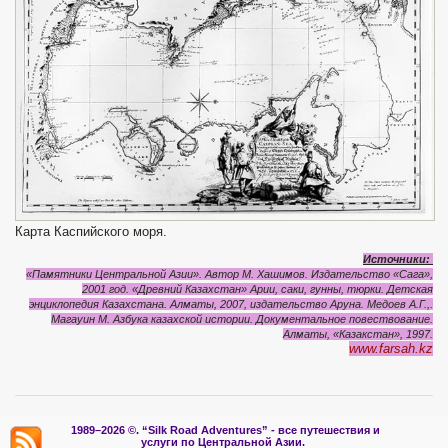
Карта Каспийского моря.
Источники:
«Памятники Центральной Азии». Автор М. Хашимов. Издательство «Сага»,
2001 год.
«Древний Казахстан» Арии, саки, гунны, тюрки. Детская
энциклопедия Казахстана. Алматы, 2007, издательство Аруна. Медоев А.Г.,.
Магауин М. Азбука казахской истории. Документальное повествование.
Алматы, «Казакстан», 1997.
www.farsah.kz
1989–2026 ©.
“Silk Road Adventures” - вс
е путешествия и
услуги по Центральной Азии.