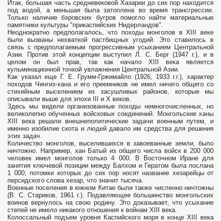
Итак, большая часть средневековой Хазарии до сих пор находится
под водой, а меньшая была затоплена во время трансгрессии.
Только наличие бэровских бугров помогло найти материальные
памятники культуры "прикаспийских Нидерландов".
Неоднократно предполагалось, что походы монголов в XIII веке
были вызваны нехваткой пастбищных угодий. Это ставилось в
связь с предполагаемым прогрессивным усыханием Центральной
Азии. Против этой концепции выступил Л. С. Берг (1947 г.), и в
целом он был прав, так как начало XIII века является
кульминационной точкой увлажнения Центральной Азии.
Как указал еще Г. Е. Грумм-Гржимайло (1926, 1933 г.г.), характер
походов Чингиз-хана и его преемников не имел ничего общего со
стихийным выселением из засушливых районов, которые мы
описывали выше для эпохи III и X веков.
Здесь мы видели организованные походы немногочисленных, но
великолепно обученных войсковых соединений. Монгольские ханы
XIII века решали внешнеполитические задачи военным путем, и
именно изобилие скота и людей давало им средства для решения
этих задач.
Количество монголов, выселившихся в завоеванные земли, было
ничтожно. Например, хан Батый из общего числа войск в 200 000
человек имел монголов только 4 000. В Восточном Иране для
занятия ключевой позиции между Балхом и Гератом была послана
1 000, потомки которых до сих пор носят название хезарейцы от
персидского слова хезар, что значит тысяча.
Военные поселения в южном Китае были также численно ничтожны
(В. С. Стариков, 1961 г.). Подавляющее большинство монгольских
воинов вернулось на свою родину. Это доказывает, что усыхание
степей не имело никакого отношения к войнам XIII века.
Колоссальный подъем уровня Каспийского моря в конце XIII века