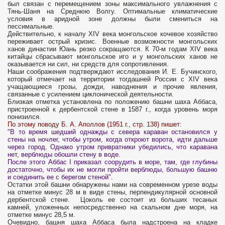
был связан с перемещением зоны максимального увлажнения с
Тянь-Шаня на Среднюю Волгу. Оптимальные климатические
условия в аридной зоне должны были смениться на
пессимальные.
Действительно, к началу XIV века монгольское кочевое хозяйство
переживает острый кризис. Военные возможности монгольских
ханов династии Юань резко сокращаются. К 70-м годам XIV века
китайцы сбрасывают монгольское иго и у монгольских ханов не
оказывается ни сил, ни средств для сопротивления.
Наши соображения подтверждают исследования И. Е. Бучинского,
который отмечает на территории тогдашней России с XIV века
учащающиеся грозы, дожди, наводнения и прочие явления,
связанные с усилением циклонической деятельности.
Близкая отметка установлена по положению башни шаха Аббаса,
пристроенной к дербентской стене в 1587 г., когда уровень моря
понизился.
По этому поводу Б. А. Аполлов (1951 г., стр. 138) пишет:
"В то время шедший однажды с севера караван остановился у
стены на ночлег, чтобы утром, когда откроют ворота, идти дальше
через город. Однако утром привратники убедились, что каравана
нет, верблюды обошли стену в воде.
После этого Аббас I приказал соорудить в море, там, где глубины
достаточно, чтобы их не могли пройти верблюды, большую башню
и соединить ее с берегом стеной".
Остатки этой башни обнаружены нами на современном урезе воды
на отметке минус 28 м в виде стены, перпендикулярной основной
дербентской стене. Цоколь ее состоит из больших тесаных
камней, уложенных непосредственно на скальном дне моря, на
отметке минус 28,5 м.
Очевидно, башня шаха Аббаса была надстроена на кладке