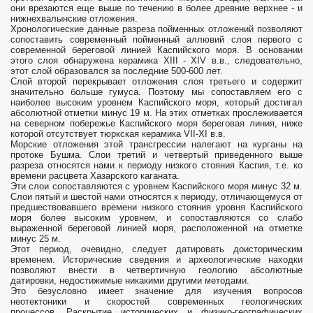
они врезаются еще выше по течению в более древние верхнее - и
нижнехвалынские отложения.
Хронологические данные разреза пойменных отложений позволяют
сопоставить современный пойменный аллювий слоя первого с
современной береговой линией Каспийского моря. В основании
этого слоя обнаружена керамика ХIII - ХIV в.в., следовательно,
этот слой образовался за последние 500-600 лет.
Слой второй перекрывает отложения слоя третьего и содержит
значительно больше гумуса. Поэтому мы сопоставляем его с
наиболее высоким уровнем Каспийского моря, который достигал
абсолютной отметки минус 19 м. На этих отметках прослеживается
на северном побережье Каспийского моря береговая линия, ниже
которой отсутствует тюркская керамика VII-XI в.в.
Морские отложения этой трансгрессии налегают на курганы на
протоке Бушма. Слои третий и четвертый приведенного выше
разреза относятся нами к периоду низкого стояния Каспия, т.е. ко
времени расцвета Хазарского каганата.
Эти слои сопоставляются с уровнем Каспийского моря минус 32 м.
Слои пятый и шестой нами относятся к периоду, отличающемуся от
предшествовавшего времени низкого стояния уровня Каспийского
моря более высоким уровнем, и сопоставляются со слабо
выраженной береговой линией моря, расположенной на отметке
минус 25 м.
Этот период, очевидно, следует датировать доисторическим
временем. Исторические сведения и археологические находки
позволяют внести в четвертичную геологию абсолютные
датировки, недостижимые никакими другими методами.
Это безусловно имеет значение для изучения вопросов
неотектоники и скоростей современных геологических
процессов. Раскрытие исторических и физико-географических