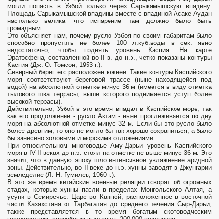
могли попасть в Узбой только через Сарыкамышскую впадину.
Площадь Сарыкамышской впадины вместе с впадиной Асаке-Аудан
настолько велика, что испарение там должно было быть
громадным.
Это объясняет нам, почему русло Узбоя по своим габаритам было
способно пропустить не более 100 л.куб.воды в сек. явно
недостаточно, чтобы поднять уровень Каспия. На карте
Эратосфена, составленной во II в. до н.э., четко показаны контуры
Каспия (Дж. О. Томсон, 1953 г.).
Северный берег его расположен южнее. Такие контуры Каспийского
моря соответствуют береговой трассе (ныне находящейся под
водой) на абсолютной отметке минус 36 м (имеется в виду отметка
тылового шва террасы, выше которого поднимается уступ более
высокой террасы).
Действительно, Узбой в это время впадал в Каспийское море, так
как его продолжение - русло Актам - ныне прослеживается по дну
моря на абсолютной отметке минус 32 м. Если бы это русло было
более древним, то оно не могло бы так хорошо сохраниться, а было
бы занесено золовыми и морскими отложениями.
При относительном многоводье Аму-Дарьи уровень Каспийского
моря в IV-II веках до н.э. стоял на отметке не выше минус 36 м. Это
значит, что в данную эпоху шло интенсивное увлажнение аридной
зоны. Действительно, во II веке до н.э. хунны заводят в Джунгарии
земледелие (Л. Н. Гумилев, 1960 г.).
В это же время китайские военные реляции говорят об огромных
стадах, которые хунны пасли в пределах Монгольского Алтая, а
усуни в Семиречье. Царство Кангюй, расположенное в восточной
части Казахстана от Тарбагатая до среднего течения Сыр-Дарьи,
также представляется в то время богатым скотоводческим
государством, способным выставить 200 000 всадников.