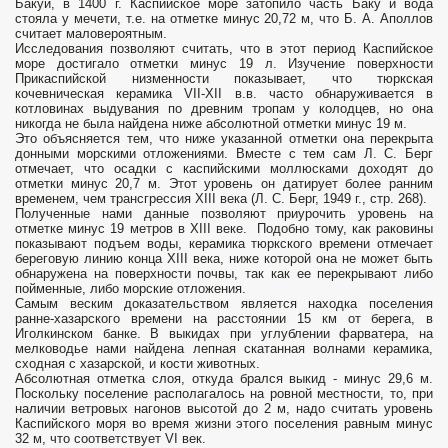
Бакуи, в 1400 г. Каспийское море затопило часть Баку и вода
стояла у мечети, т.е. на отметке минус 20,72 м, что Б. А. Аполлов
считает маловероятным.
Исследования позволяют считать, что в этот период Каспийское
море достигало отметки минус 19 л. Изучение поверхности
Прикаспийской низменности показывает, что тюркская
кочевническая керамика VII-XII в.в. часто обнаруживается в
котловинах выдувания по древним тропам у колодцев, но она
никогда не была найдена ниже абсолютной отметки минус 19 м.
Это объясняется тем, что ниже указанной отметки она перекрыта
донными морскими отложениями. Вместе с тем сам Л. С. Берг
отмечает, что осадки с каспийскими моллюсками доходят до
отметки минус 20,7 м. Этот уровень он датирует более ранним
временем, чем трансгрессия XIII века (Л. С. Берг, 1949 г., стр. 268).
Полученные нами данные позволяют приурочить уровень на
отметке минус 19 метров в XIII веке. Подобно тому, как раковины
показывают подъем воды, керамика тюркского времени отмечает
береговую линию конца XIII века, ниже которой она не может быть
обнаружена на поверхности почвы, так как ее перекрывают либо
пойменные, либо морские отложения.
Самым веским доказательством является находка поселения
ранне-хазарского времени на расстоянии 15 км от берега, в
Иголкинском банке. В выкидах при углублении фарватера, на
мелководье нами найдена лепная скатанная волнами керамика,
сходная с хазарской, и кости животных.
Абсолютная отметка слоя, откуда брался выкид - минус 29,6 м.
Поскольку поселение располагалось на ровной местности, то, при
наличии ветровых нагонов высотой до 2 м, надо считать уровень
Каспийского моря во время жизни этого поселения равным минус
32 м, что соответствует VI век.