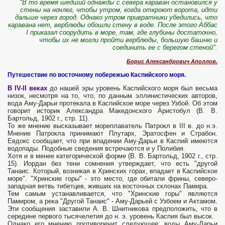
"В то время шедший однажды с севера караван остановился у
стены на ночлег, чтобы утром, когда откроют ворота, идти
дальше через город. Однако утром привратники убедились, что
каравана нет, верблюды обошли стену в воде. После этого Аббас
I приказал соорудить в море, там, где глубины достаточно,
чтобы их не могли пройти верблюды, большую башню и
соединить ее с берегом стеной".
Борис Александрович Аполлов.
Путешествие по восточному побережью Каспийского моря.
В IV-II веках
до нашей эры уровень Каспийского моря был весьма
низок, несмотря на то, что, по данным эллинистических авторов,
вода Аму-Дарьи протекала в Каспийское море через Узбой. Об этом
говорит историк Александра Македонского Аристобул (В. В.
Бартольд, 1902 г., стр. 11).
То же мнение высказывает мореплаватель Патрокл в III в. до н.э.
Мнение Патрокла принимают Плутарх, Эратосфен и Страбон.
Евдокс сообщает, что при впадении Аму-Дарьи в Каспий имеются
водопады. Подобные сведения встречаются и у Полибия.
Хотя и в менее категорической форме (В. В. Бартольд, 1902 г., стр.
15). Иордан без тени сомнения утверждает, что есть "другой
Танаис. Который, возникая в Хринских горах, впадает в Каспийское
море". "Хринские горы" - это место, где обитали фрины, северо-
западная ветвь тибетцев, живших на восточных склонах Памира.
Тем самым устанавливается, что "Хринские горы" являются
Памиром, а река "Другой Танаис" - Аму-Дарьей с Узбоем и Актамом.
Эти сообщения заставили А. В. Шнитникова предположить, что в
середине первого тысячелетия до н. э. уровень Каспия был высок.
Однако его мнению противоречит следующее: воды Аму-Дарьи