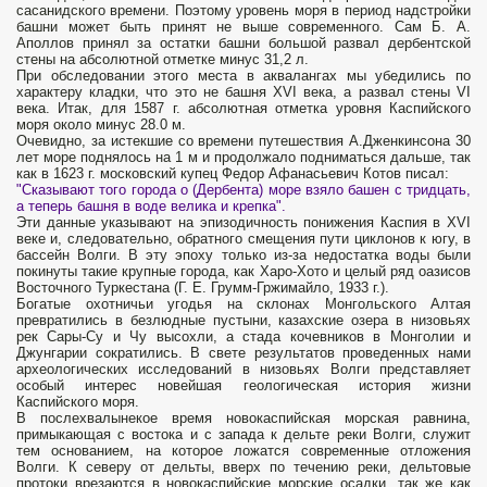
сасанидского времени. Поэтому уровень моря в период надстройки
башни может быть принят не выше современного. Сам Б. А.
Аполлов принял за остатки башни большой развал дербентской
стены на абсолютной отметке минус 31,2 л.
При обследовании этого места в аквалангах мы убедились по
характеру кладки, что это не башня XVI века, а развал стены VI
века. Итак, для 1587 г. абсолютная отметка уровня Каспийского
моря около минус 28.0 м.
Очевидно, за истекшие со времени путешествия А.Дженкинсона 30
лет море поднялось на 1 м и продолжало подниматься дальше, так
как в 1623 г. московский купец Федор Афанасьевич Котов писал:
"Сказывают того города o (Дербента) море взяло башен с тридцать,
а теперь башня в воде велика и крепка".
Эти данные указывают на эпизодичность понижения Каспия в XVI
веке и, следовательно, обратного смещения пути циклонов к югу, в
бассейн Волги. В эту эпоху только из-за недостатка воды были
покинуты такие крупные города, как Харо-Хото и целый ряд оазисов
Восточного Туркестана (Г. Е. Грумм-Гржимайло, 1933 г.).
Богатые охотничьи угодья на склонах Монгольского Алтая
превратились в безлюдные пустыни, казахские озера в низовьях
рек Сары-Су и Чу высохли, а стада кочевников в Монголии и
Джунгарии сократились. В свете результатов проведенных нами
археологических исследований в низовьях Волги представляет
особый интерес новейшая геологическая история жизни
Каспийского моря.
В послехвалынекое время новокаспийская морская равнина,
примыкающая с востока и с запада к дельте реки Волги, служит
тем основанием, на которое ложатся современные отложения
Волги. К северу от дельты, вверх по течению реки, дельтовые
протоки врезаются в новокаспийские морские осадки, так же как