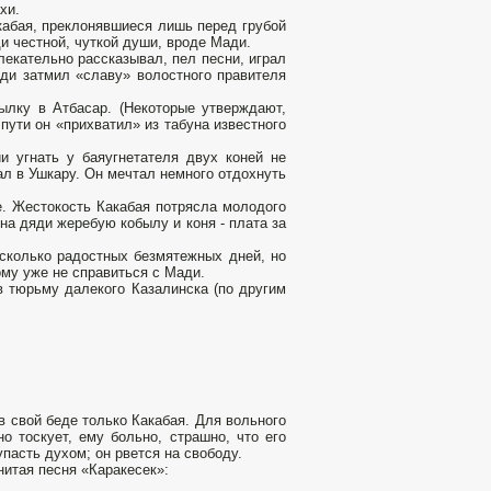
хи.
кабая, преклонявшиеся лишь перед грубой
и честной, чуткой души, вроде Мади.
екательно рассказывал, пел песни, играл
ади затмил «славу» волостного правителя
ылку в Атбасар. (Некоторые утверждают,
пути он «прихватил» из табуна известного
и угнать у баяугнетателя двух коней не
л в Ушкару. Он мечтал немного отдохнуть
ье. Жестокость Какабая потрясла молодого
на дяди жеребую кобылу и коня - плата за
есколько радостных безмятежных дней, но
ому уже не справиться с Мади.
в тюрьму далекого Казалинска (по другим
 свой беде только Какабая. Для вольного
о тоскует, ему больно, страшно, что его
упасть духом; он рвется на свободу.
нитая песня «Каракесек»: