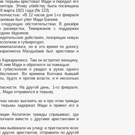
ник тюрьмы арестовал Мади и передал его
озитора. Этому убийству была посвящена
8 марта 1921 года (№ 123).
 полностью. «В 12 часов дня 1-го февраля
асановым был убит Мади Бапиев.
 следующих обстоятельствах. В декабре
я разверстка, Темиржанов с поддержки
одних бедняков.
редительских действиях, позорящих новую
исполком и губкиротдел.
емипалатинск, но в это время по доносу
ркаралинска Малдыбаев был арестован и
 Каркаралинск. Там он встретил женщину,
 К ним Мади и обратился за помощью.
 губисполком я увидел в руках одного
 беспокоит. Во времена Колчака бывший
, будто я против власти, и я несколько
асности. На другой день, 1-го февраля,
м, Мади отправился в тюрьму.
уках начал выгонять их и при этом трижды
к тюрьмы задержал Мади и привел его в
лиции Аклатигин трижды спрашивал, где
погнали вместе с другими арестантами в
кома выбежали на улицу и пригласили всех
 других арестантов, отправили по другой