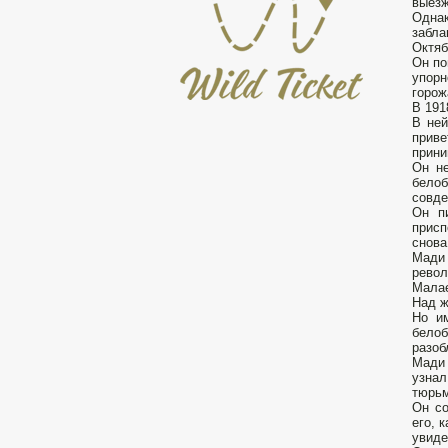
выезж
Одна
забл
Октяб
Он по
упорн
горож
В 191
В ней
прив
прини
Он не
белоб
совде
Он п
присп
снова
Мади
револ
Мала
Над ж
Но им
белоб
разоб
Мади 
узнал
тюрьм
Он со
его, 
увиде