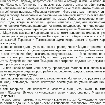
шил посетить тюрьму, встретиться с невинно осужденными, но началь
иру Жасанову. Тот по пути в тюрьму выстрелом в затылок убил комп
я, напечатанная в выходившей в Семипалатинске газете «Казак тили» от 
татьей стоит подпись: «Товарищ убитого». Ниже эта статья приводится
 года в городе Каркаралинске районным начальником пятого участка Ж
было 41 год, от обеих жен детей не имел. Убийство совершено при
лого года, когда в волости Эдирей началась двадцати процентна
олисполкома Малаева распределил тяготы продразверстки лишь среди 
шем стражнике, ныне перерядившемся в коммуниста Малаеве, об его в
ь, Мади рассказывал в Каркаралинске, а потом написал заявление в губ
 не надеясь на руководителей Каркаралинска, собирался поехать в С
ных богачей Торанова и Темиржанова административным отделом Ка
н в тюрьму.
ыяснения этого дела и установления справедливости Мади отправился в
ая познакомила его с двумя крупными административными работниками.
ко все старания Мади оказались безуспешными. - Мое заявление в
ащего, - говорил накануне Мади своим друзьям. - Это меня очень
итель Эдирейской волости Темиржанов состряпал подложные документы
ев просидел в тюрьме.
ь и при новой власти меня всюду преследует Малаев, и я снова в оп
ив от народного суда второго района разрешение, допуск к заключенны
 было четверо его друзей.
ьник тюрьмы не пропустил их к заключенным, более того, с ружьем в р
ил Мади прикладом. Через некоторое время уже на улице начальни
лком.
 там говорили, нам неизвестно. Известно лишь, что начальник ми
ится Жасанов. Вскоре из уисполкома вывели арестованного Мади и 
ну тюрьмы.
ппе арестантов примкнули на улице и какие-то казахи. Служащие испол
ов зайти в здание, а Мади вместе с конвоиром Жасановым, отделив от