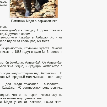
рдце.
льнее
Памятник Мади в Каркараинске.
ился,
лонил домбру к сундуку. В доме тоже все
аждый думал о своем.
волостного Какабая в Атбасар. Хотя от
жело вдали от своих родных мест.
ю.
 искренностью, глубиной чувств. Многие
чникам в 1888 году) в ауле № 3, волости
сым, би Бекболат, Алшынбай. От Алшынбая
Бапи жил бедно, и будущий композитор с
го рода надсмотрщика над батраками. Но
дарный, вредный мальчишка», - все чаще
стных дел. Мади отказался выполнять
 Какабаю. «Строптивость» родственника
щадный, что он не терпит, чтобы ему не
дя не может ему сделать зла.
 и Мади ушел от Какабая, начал жить