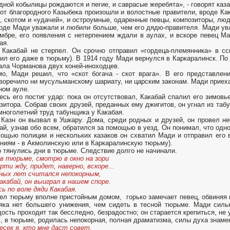
дной кобылицы рождаются и пегие, и саврасые жеребята», - говорят каза
 от благородного Казыбека произошли и волостные правители, вроде Ка
, скотом и «удачей», и остроумные, одаренные певцы, композиторы, люд
оде Мади уважали и любили больше, чем его дядю-правителя. Мади увл
мбре, его появления с нетерпением ждали в аулах, и вскоре певец М
ая.
 Какабай не стерпел. Он срочно отправил «гордеца-племянника» в сс
ил его даже в тюрьму). В 1914 году Мади вернулся в Каркаралинск. По 
ла Чорманова двух коней-иноходцев.
о, Мади решил, что «скот богача - скот врага». В его представлени
воречило ни мусульманскому шариату, ни царским законам. Мади приеха
ном ауле.
есь его постиг удар: пока он отсутствовал, Какабай спалил его зимов
зитора. Собрав своих друзей, преданных ему джигитов, он угнал из табу
многолетний труд табунщика у Какабая.
Казн он вызвал в Ушкару. Дома, среди родных и друзей, он провел н
ай, узнав обо всем, обратился за помощью в уезд. Он понимал, что одн
ощью полиции и нескольких казаков он схватил Мади и отправил его 
ниям - в Акмолинскую или в Каркаралинскую тюрьму).
 тянулись дни в тюрьме. Следствие долго не начинали.
в тюрьме, смотрю в окно на зори
рти жду, придет, наверно, вскоре...
ных лет считался непокорным,
акабай, он выиграл в нашем споре.
сь по воле дяди Какабая.
ел тюрьму вполне пристойным домом, горько замечает певец, обвиняя в
яка нет большего унижения, чем сидеть в тесной тюрьме. Мади сильн
ость проходит так бесследно, безрадостно; он старается крепиться, не 
, в тюрьме, родилась непокорная, полная драматизма, силы духа знаме
есек я, кто мне даст совет,