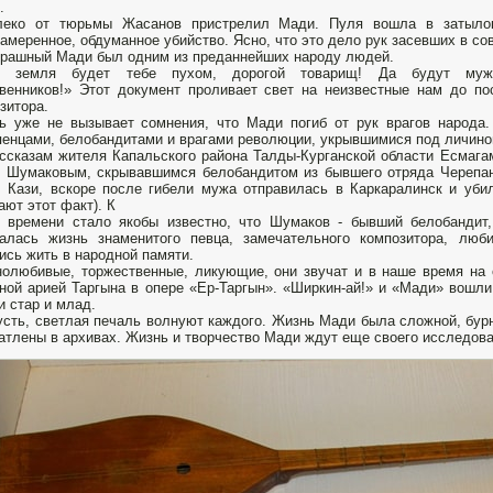
.
леко от тюрьмы Жасанов пристрелил Мади. Пуля вошла в затыло
амеренное, обдуманное убийство. Ясно, что это дело рук засевших в со
рашный Мади был одним из преданнейших народу людей.
ь земля будет тебе пухом, дорогой товарищ! Да будут муж
венников!» Этот документ проливает свет на неизвестные нам до по
зитора.
ь уже не вызывает сомнения, что Мади погиб от рук врагов народа.
енцами, белобандитами и врагами революции, укрывшимися под личино
ссказам жителя Капальского района Талды-Курганской области Есмага
 Шумаковым, скрывавшимся белобандитом из бывшего отряда Черепан
 Кази, вскоре после гибели мужа отправилась в Каркаралинск и уб
ают этот факт). К
 времени стало якобы известно, что Шумаков - бывший белобандит,
валась жизнь знаменитого певца, замечательного композитора, лю
ись жить в народной памяти.
олюбивые, торжественные, ликующие, они звучат и в наше время на с
ной арией Таргына в опере «Ер-Таргын». «Ширкин-ай!» и «Мади» вошл
и стар и млад.
усть, светлая печаль волнуют каждого. Жизнь Мади была сложной, бур
атлены в архивах. Жизнь и творчество Мади ждут еще своего исследова