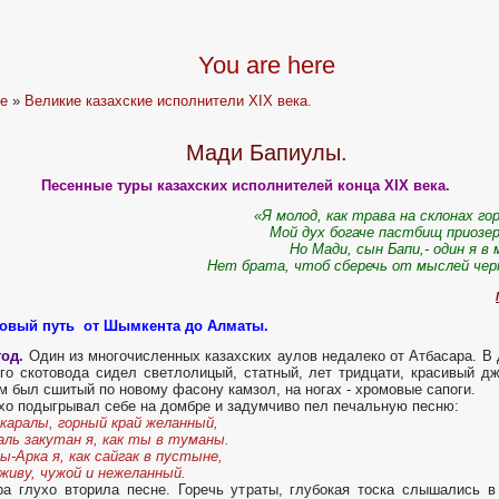
You are here
e
»
Великие казахские исполнители XIX века.
Мади Бапиулы.
Песенные туры казахских исполнителей конца XIX века.
«Я молод, как трава на склонах го
Мой дух богаче пастбищ приозе
Но Мади, сын Бапи,- один я в 
Нет брата, чтоб сберечь от мыслей че
овый путь от Шымкента до Алматы.
год.
Один из многочисленных казахских аулов недалеко от Атбасара. В
го скотовода сидел светлолицый, статный, лет тридцати, красивый дж
м был сшитый по новому фасону камзол, на ногах - хромовые сапоги.
хо подыгрывал себе на домбре и задумчиво пел печальную песню:
каралы, горный край желанный,
аль закутан я, как ты в туманы.
ы-Арка я, как сайгак в пустыне,
живу, чужой и нежеланный.
а глухо вторила песне. Горечь утраты, глубокая тоска слышались в