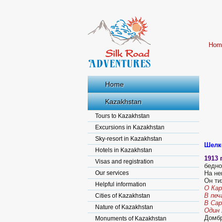
Hom
Home
Kazakhstan
Tours to Kazakhstan
Excursions in Kazakhstan
Sky-resort in Kazakhstan
Шелк
Hotels in Kazakhstan
1913 
Visas and registration
бедно
Our services
На не
Он ти
Helpful information
О Кар
В печ
Cities of Kazakhstan
В Сар
Nature of Kazakhstan
Один 
Домбр
Monuments of Kazakhstan