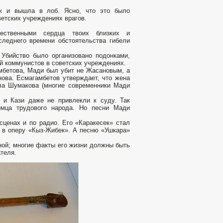
к и вышла в лоб. Ясно, что это было
ветских учреждениях врагов.
ественными сердца твоих близких и
следнего времени обстоятельства гибели
 Убийство было организовано подонками,
й коммунистов в советских учреждениях.
мбетова, Мади был убит не Жасановым, а
ова. Есмагамбетов утверждает, что жена
ила Шумакова (многие современники Мади
 и Кази даже не привлекли к суду. Так
бимца трудового народа. Но песни Мади
ценах и по радио. Его «Каракесек» стал
и в оперу «Кыз-Жибек». А песню «Ушкара»
ной; многие факты его жизни должны быть
теля.