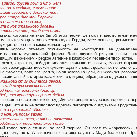
 врагов, друзей почти что, нет.
сь на холодных, голых нарах
авший изобилье с детских лет.
ее ветра был мой Каракок,
ра-Откеле я баев жег,
ила с ног отважного болезнь
ственника нет, чтоб мне помог
.
азаха, который не знал бы об этой песне. Ее поют и шестилетний ма
 слышится мощь человеческого духа. Гордая, бесстрашная, трагическая
нуждается она ни в каких комментариях.
ишь коротко отметим особенность ее конструкции, ее драматичес
зительность музыкальной формы. Даже звуковой рисунок песни - з
дящим движением - редкое явление в казахском песенном творчестве.
 резко, страстно, победно мелодия взмывается ввысь, словно вырыв
гает своей драматической кульминации и снова сдержанно, печально, да
 не сломлен, воля его крепка, но он закован в цепи, он бессилен разорват
 воспитанный в старых казахских традициях, обращается к духам славн
лшинбай отцу считался дедом,
еликий разум многим ведом.
рд был, как вершины Алатау.
дед, посочувствуй горьким бедам.
т певец на свою жестокую судьбу. Он говорит о суровых тюремных пор
ся дни, что ему не позволяют вдоволь поговорить с друзьями и родстве
с я за решеткой обитаю,
 и ночи на бобах гадаю
урюсь сквозь окно, в ладонь размером,
рдобольных родственников стаю.
й голос певца слышен во всей тюрьме. Он поет то «Каракесек», т
щают ему петь. А заключенные готовы слушать Мади без конца. Про