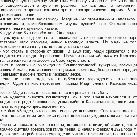
авшему в аулы приставу Ахметкали Аяганову. Аяганов с шестью солдат
ко задерживаться в ауле не решился, так как знал о намерении
аговременно отправил композитора в Каркаралинскую тюрьму. В 
рьской революции.
нимал, что настал час свободы. Мади не был ограниченным человеком,
о занимался, самообразованием, изучал русский язык. Он даже вне
анина, чем на аульного казаха.
8 году Мади был освобожден. Он с радос
 чувствуются подъем, полет, ликование. Этой песней композитор, пе
етствовал зарю свободы, новую народную власть. Но Мади не толь
мал самое активное участие в ее установлении.
 мог стоять в стороне от жизни. В 1919 году Мади сражается с Ко
андитов из отряда Черепанова. После изгнания «белых» из Каркара
па, становится агитатором за Советскую власть.
ишет в различные учреждения Семипалатинской губернии, возмуща
ешник Малаев, измывавшиеся в царское время над бесправным народом
 занимают высокие посты в Каркаралинске.
 еще не знал тогда, что в губернских учреждениях также засе
юции. Один из них пересылает письмо Мади снова в Каркаралинск,
ев.
изнью Мади нависает опасность, враги решают его убить.
 не удается схватить композитора: он в это время находился в о
андит из отряда Черепанова, укрывшийся в Каркаралинске, лишились 
лачить, и упорно преследовали его.
же был убежден, что всюду теперь установилась Советская власть,
, что по наветам затаившихся врагов невинно осуждены многие честные
е.
бирается поехать к заключенным, поговорить с ними, объяснить, что 
какая-то смутная тревога охватила певца. В начале февраля 1921 года 
в, как один из работников учреждения читал его заявление, посланное ко