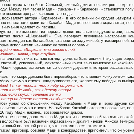
алось.
начал думать о побеге. Сильный, смелый джигит ночами роет под стен
году. Между тем песни Мади - «Ушкара» и «Каракесек» - становятся поп
ом композиторе рассказывают легенды.
 восхваляет автора «Каракесека», в его сознании он сродни батырам к
нно волостного правителя Какабая, Мади долгое время скрывается, не п
 внимания уделяет он песням.
дуется, что вырвался из тюрьмы, дышит вольным воздухом степи, насл
енитая песня «Ширкин-ай!». Она передает ликующее настроение ко
вом, мелодия как бы слабеет, становится задумчивой, утихомиренной, с
орые исполнители начинают ее такими словами:
рудно петь «Ширкин», мне горько с ней,
молчать, начав,- еще трудней.
начальные стихи, на наш взгляд, должны быть иными. Ликующее радост
 светлый, успокоенный, мечтательный конец явно намекают на какой-то 
 Мади, однако, встречается со своими друзьями, которые рассказывают
е.
нает, что скоро должны быть перевыборы, что главным конкурентом Ка
беку письмо в стихах, «подзуживает» его, желает ему победы на выбор
бек! Ты как тополь, что к небу стремится,
шат к тебе люди, как к дереву птицы.
ажи: если срубят зеленые ветки,
 птица на дереве станет гнездиться?
бек узнал об отношениях между Какабаем и Мади и через друзей ко
написал письмо в стихах. На выборах Какабай потерпел поражение, во
916 году Мади, наконец, возвращается домой.
бек не преследовал его, но Мади так и не суждено было жить спокойно
 волостным был назначен образованный джигит - некий Айкожа Темиржан
 и новый волостной решает, что настало время отомстить.
писал приговор, обвиняя Мади в конокрадстве, припомнил, что он убеж