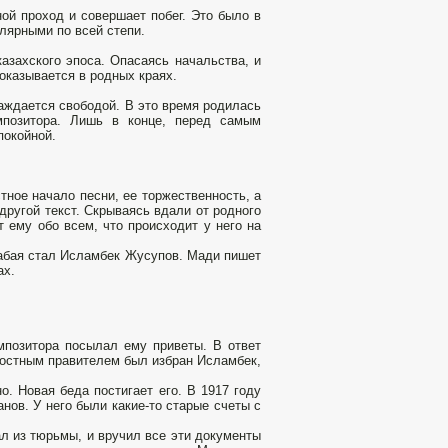
ой проход и совершает побег. Это было в
улярными по всей степи.
азахского эпоса. Опасаясь начальства, и
оказывается в родных краях.
аждается свободой. В это время родилась
мпозитора. Лишь в конце, перед самым
покойной.
ное начало песни, ее торжественность, а
другой текст. Скрываясь вдали от родного
 ему обо всем, что происходит у него на
кабая стал Исламбек Жусупов. Мади пишет
ах.
мпозитора посылал ему приветы. В ответ
лостным правителем был избран Исламбек,
. Новая беда постигает его. В 1917 году
ов. У него были какие-то старые счеты с
ал из тюрьмы, и вручил все эти документы