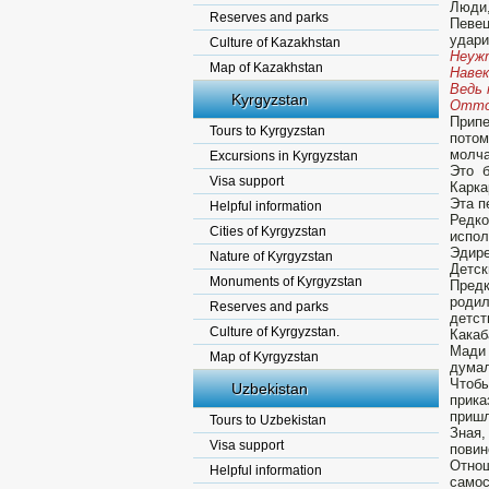
Люди,
Reserves and parks
Певец
удари
Culture of Kazakhstan
Неужт
Map of Kazakhstan
Навек
Ведь 
Kyrgyzstan
Отточ
Припе
Tours to Kyrgyzstan
потом
молча
Excursions in Kyrgyzstan
Это б
Visa support
Карка
Эта п
Helpful information
Редко
Cities of Kyrgyzstan
испол
Эдире
Nature of Kyrgyzstan
Детск
Monuments of Kyrgyzstan
Предк
родил
Reserves and parks
детст
Culture of Kyrgyzstan.
Какаб
Мади 
Map of Kyrgyzstan
думал
Чтоб
Uzbekistan
прика
пришл
Tours to Uzbekistan
Зная,
Visa support
повин
Отно
Helpful information
самос