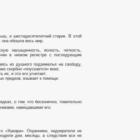
лыш, и шестидесятилетний старик. В этой
, она обошла весь мир.
кую насыщенность, ясность, четкость,
ачин в низком регистре с последующим
аясь из душного подземелья на свободу,
же скорбно «опускается» вниз.
ь их, и это его угнетает.
ых предков, взывает к помощи.
ядках, о том
что бесконечно, томительно
;
нниками, навещавшими его.
о «Ушкара». Охранники, надзиратели не
ходили дни, месяцы, а следствие все не