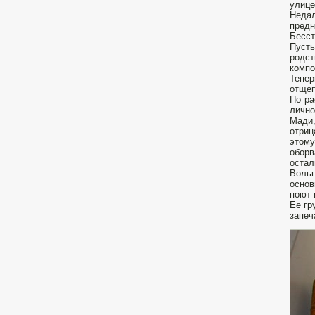
улице
Неда
предн
Бесст
Пуст
родст
компо
Тепер
отщеп
По ра
лично
Мади,
отриц
этому
обор
остал
Вольн
основ
поют 
Ее гр
запеч