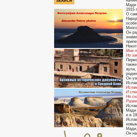
начин
Мади 
1915 
О сам
Народ
особе
Много
Он ра
знам
припе
Некот
Мне т
Но за
Перво
также
аула,
родин
Он уз
Ислам
Ислам
И спе
Но ск
Разве
Ислам
Мади 
и в 1
Ислам
новым
Мади,
Он на