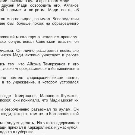
ами приехал в аул и арестовал Мади.
 друзей Мади освободить его. Аяганов
этой тюрьме и встретил Мади весть об
 он многое видел, понимал. Впоследствии
шне был больше похож на образованного
реживший много горя в недавнем прошлом,
ко сочувствовал Советской власти, он
лчаком. Он лично расстрелял несколько
линска Мади активно участвует в работе
ясь тем, что Айкожа Темиржанов и его
, ловко «перекрасились» в большевиков и
ло немало «перекрасившихся» врагов
 в то учреждение, в котором устроился
тъезде. Темиржанов, Малаев и Шумаков,
покоя; они понимали, что Мади может их
 и безбоязненно разъезжал по аулам. Он
 люди, которые томятся в Каркаралинской
им следует делать. Но что-то сдерживало
Мади приехал в Каркаралинск и ужаснулся,
гда-то в губернию.