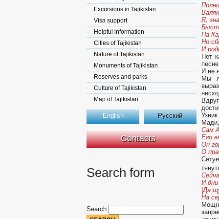
Полно
Excursions in Tajikistan
Валяю
Я, зн
Visa support
Быстр
Helpful information
На Ка
Но сб
Cities of Tajikistan
И род
Nature of Tajikistan
Нет к
песне
Monuments of Tajikistan
И не 
Reserves and parks
Мы л
выра
Culture of Tajikistan
нисхо
Map of Tajikistan
Вдруг
дости
Узник
English
Русский
Мади,
Сам А
Contacts
Его в
Он го
О пра
Сетуе
тянут
Search form
Сейча
И дни
|
Да щ
На се
Мощны
Search
запре