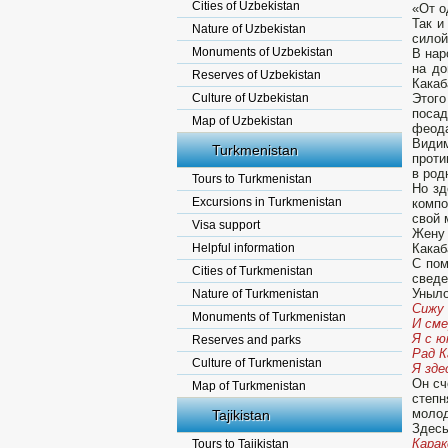
Cities of Uzbekistan
«От о
Так и
Nature of Uzbekistan
силой
Monuments of Uzbekistan
В нар
на до
Reserves of Uzbekistan
Какаб
Culture of Uzbekistan
Этого
посад
Map of Uzbekistan
феода
Видим
Turkmenistan
проти
в род
Tours to Turkmenistan
Но зд
Excursions in Turkmenistan
компо
свой 
Visa support
Жену 
Helpful information
Какаб
С пом
Cities of Turkmenistan
сведе
Уныло
Nature of Turkmenistan
Сижу 
Monuments of Turkmenistan
И сме
Я с ю
Reserves and parks
Рад К
Culture of Turkmenistan
Я зде
Он сч
Map of Turkmenistan
степн
молод
Tajikistan
Здесь
Карак
Tours to Tajikistan