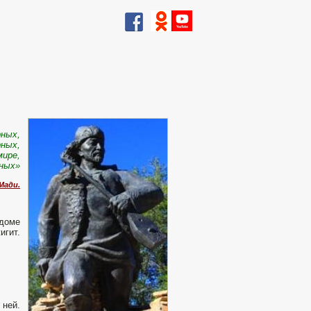
рных,
рных,
мире,
рных»
Мади.
 доме
игит.
 ней.