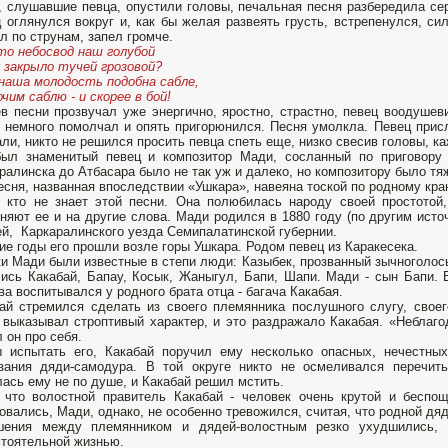
 слушавшие певца, опустили головы, печальная песня разбередила се
 оглянулся вокруг и, как бы желая развеять грусть, встрепенулся, си
л по струнам, запел громче.
о небосвод наш голубой
 закрыло тучей грозовой?
наша молодость подобна сабле,
им саблю - и скорее в бой!
в песни прозвучал уже энергично, яростно, страстно, певец воодушев
 немного помолчал и опять пригорюнился. Песня умолкла. Певец прис
ли, никто не решился просить певца спеть еще, низко свесив головы, к
ыл знаменитый певец и композитор Мади, сосланный по приговору 
ралинска до Атбасара было не так уж и далеко, но композитору было тя
есня, названная впоследствии «Ушкара», навеяна тоской по родному кра
 кто не знает этой песни. Она полюбилась народу своей простотой,
няют ее и на другие слова. Мади родился в 1880 году (по другим исто
й, Каркаралинского уезда Семипалатинской губернии.
ие годы его прошли возле горы Ушкара. Родом певец из Каракесека.
и Мади были известные в степи люди: Казыбек, прозванный зычноголо
ись Какабай, Бапау, Косык, Жаныгул, Бапи, Шапи. Мади - сын Бапи. 
ва воспитывался у родного брата отца - багача Какабая.
ай стремился сделать из своего племянника послушного слугу, свое
выказывал строптивый характер, и это раздражало Какабая. «Неблаго
 он про себя.
ы испытать его, Какабай поручил ему несколько опасных, нече
зания дяди-самодура. В той округе никто не осмеливался перечить
ась ему не по душе, и Какабай решил мстить.
 что волостной правитель Какабай - человек очень крутой и беспо
овались, Мади, однако, не особенно тревожился, считая, что родной дя
шения между племянником и дядей-волостным резко ухудшились,
тоятельной жизнью.