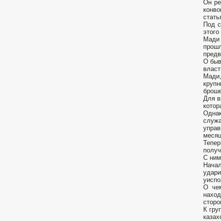
Он ре
конво
стать
Под с
этого
Мади 
прош
предв
О быв
власт
Мади,
круп
броше
Для в
котор
Одна
служ
управ
месяц
Тепер
получ
С ним
Начал
удар
уиспо
О чем
наход
сторо
К гру
казах