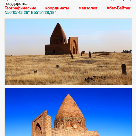
государства.
Географические координаты мавзолея Абат-Байтак:
N50°05'43,26" E55°54'28,18"