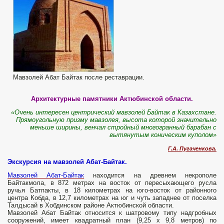
Мавзолей Абат Байтак после реставрации.
Архитектурные памятники Актюбинской области.
«Очень интересен центрический мавзолей Байтак в Казахстане.
Прямоугольную призму мавзолея, высота которой значительно
меньше ширины, венчал стройный многогранный барабан с
вытянутым коническим куполом»
Г.А. Пугаченкова.
Экскурсия на мавзолей Абат-Байтак.
Мавзолей Абат-Байтак
находится на древнем некрополе
Байтакмола, в 872 метрах на восток от пересыхающего русла
ручья Батпакты, в 18 километрах на юго-восток от районного
центра Кобда, в 12,7 километрах на юг и чуть западнее от поселка
Талдысай в Хобдинском районе Актюбинской области.
Мавзолей Абат Байтак относится к шатровому типу надгробных
сооружений, имеет квадратный план (9,25 х 9,8 метров) по