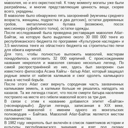
мавзолея, но и его окрестностей. К тому моменту могилы уже были
разграблены, и многие представляющие ценность вещи, скорее
всего, украдены.
В мавзолее было обнаружено пять захоронений (мужчины среднего
возраста, женщины, подростка и два детских), остатки деревянных
гробов, металлическая булава (возможно, посох
миссионера суфийского толка), остатки одежды.
После исследований была проведена реставрация мавзолея Абат-
Байтак, на которую было выделено около 30 000 000 тенге из
республиканского бюджета по программе «Культурное наследие» и
3,5 миллиона тенге из областного бюджета на строительство печи
для обжига кирпичей.
Для того, чтобы полностью выложить мавзолей, мастерам
понадобилось изготовить 32 000 кирпичей. С происхождением
названия некрополя и мавзолея связано несколько легенд. По
самой распространённой из них, здесь был захоронен сын
известного философа Асана Кайгы - батыр Абат, который защищал
родные земли от набегов калмыков и смог одолеть калмыцкого
хана в честной борьбе.
После этого Абат смог вернуть сородичам часть захваченных
калмыками земель, а калмыки больше не решались нападать на
казахов. Та же легенда гласит, что после смерти батыра население
построило на месте его гибели мавзолей всего за три дня.
В связи с этим к названию добавился эпитет «Байтак»
(«всенародный»). Другая легенда, записанная в XIX веке,
связывает мавзолей с именем одного из монгольских
полководцев – Байтака. Мавзолей Абат-Байтак является местом
паломничества.
В 1982 году некрополь был включён в список памятников истории и
культуры республиканского значения и взят под охрану