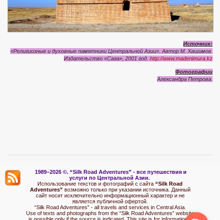
Источник:
«Религиозные и духовные памятники Центральной Азии». Автор М. Хашимов.
Издательство «Сага», 2001 год.
http://www.madenimura.kz
Фотографии
Александра Петрова.
1989–2026 ©.
“Silk Road Adventures” - вс
е путешествия и
услуги по Центральной Азии.
Использование текстов и фотографий с сайта
“Silk Road
Adventures”
возможно только при указании источника. Данный
сайт носит исключительно информационный характер и не
является публичной офертой.
“Silk Road Adventures” - all travels and services in Central Asia.
Use of texts and photographs from the “Silk Road Adventures” website
is possible only if the source is indicated. This site is for informational