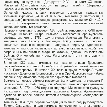
наружному контуру стен. Датируется XIV - началом XX веков.
Мавзолей Абат-Байтак состоит из двух частей - 11-гранного
барабана и конического купола.
Основной массив кладки мавзолея выполнен квадратным
жжённым кирпичом (24 × 24 × 6 см), местами (в частности, в
сводах арок) применена кладка прямоугольным кирпичом (24 × 12 ×
6 см). Во внутренних слоях четверика использован сырцовый
кирпич аналогичных размеров.
Первые упоминания мавзолея Абат-Байтак относятся к XVIII веку.
В труде историка Петра Рычкова «Топография оренбургская»
сообщается, что в 1750 году инженер Александр Ригельман у
впадения реки Карасу в Большую Хобду нашёл и срисовал
«немалые каменные строения, наподобие пирамид сделанные,
которые у киргизов называются астаны, и сказывают, якобы тут
погребены были знатные люди, из которых, однако, называют они
Байтан. Они же объявили ему, Ригельману, что тут в старину и
город бывал…».
В конце XIX века памятник был кратко описан Дербисали
Беркимбаевым и членом Оренбургской учёной архивной комиссии
Я. Я. Полферовым. В начале XX века в труде Жозефа-Антуана
Кастанье «Древности Киргизской степи и Оренбургского края» была
впервые опубликована графическая фиксация мавзолея.
Возможно, первые обмеры мавзолея были сделаны инженером Г.
Герасимовым в 1947 году, он обмерял уже полуразрушенный
мавзолей. В 1979 - 1980 годах экспедиция Министерства культуры
Казахстана под руководством археолога Серика Аджигалиева
сделала наиболее полное историко-архитектурное исследование
памятника.
Только в 2004 году первая экспедиция учёных под руководством
Ербола Смагулова начала комплексное изучение не только самого