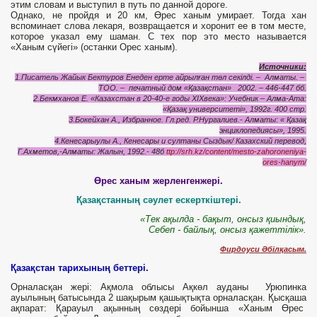
этим словам и выступил в путь по данной дороге.
Однако, не пройдя и 20 км, Өрес ханым умирает. Тогда хан
вспоминает слова лекаря, возвращается и хоронит ее в том месте,
которое указал ему шаман. С тех пор это место называется
«Ханым сүйегі» (останки Орес ханым).
Источники:
1.Писатель Жайык Бектуров Енеден ерте айрылған төл секілді. – Алматы. –
ТОО. – печатный дом «Қазақстан» 2002. – 446-447 бб.
2.Бекмханов Е. «Казахстан в 20-40-е годы XIXвека»: Учебник – Алма-Ата:
«Қазақ университеті», 1992г. 400 стр.
3.Бокейхан А., Избранное. Гл.ред. Р.Нургалиев.- Алматы: « Қазақ
энциклопедиясы», 1995.
4.Кенесарыулы А., Кенесары и султаны Сыздык/ Казахский перевод,
Г.Ахметов,-Алматы: Жалын, 1992.-
48
б
ttp://srh.kz/content/mesto-zahoroneniya-
ores-hanym/
Өрес ханым жерленгенжері.
Қазақстанның сәулет ескерткіштері.
«Тек ақылда - бақыт, онсыз қиындық,
Себеп - байлық, онсыз қажеттілік».
Фирдоуси Әбілқасым.
Қазақстан тарихының беттері.
Орналасқан жері: Ақмола облысы Ақкөл ауданы Урюпинка
ауылының батысында 2 шақырым қашықтықта орналасқан. Қысқаша
ақпарат: Қарауыл ақынның сөздері бойынша «Ханым Өрес