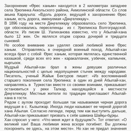
Захоронение «Өрес ханым» находится в 2 километрах западнее
села Урюпинка Аккольского района, Акмолинской области. Со слов
акына Карауыла: «Вдоль дороги, ведущей к захоронению Өрес
ханым, есть дорога, именуемая «Дөңгелекқау».
В 1896 году на месте Дөңгелекқау образовалось село Урюпинка,
где обосновались переселенцы из г. Урюпинска Волгоградской.
области. Из писем Ш. Уалиханова известно, что у Абылай-хана
было 12 жен. Он являлся отцом сорока дочерей и тридцати
сыновей.
Но особое внимание хан уделял своей любимой жене Өрес
ханым. Отправляясь в очередной военный поход, Абылай-хан
всегда брал с собой Өрес ханым, которая являлась единственной
казашкой, среди всех его жен - каракалпачек, узбечек, калмычек,
кыргызок.
Мудрый Абылай-хан брал в жены девушек различных
национальностей с целью недопущения стычек между народами.
Писатель, ученый Жайык Бектуров пишет: «Из воспоминаний
старшего поколения села Урюпинка: в один из дней Абылай-хан,
направляясь в Туркестан вместе со своими воинами, приказывает
остановиться у реки Талкар, находящейся в местности
Дөңгелекқау. Местные жители по традиции приглашают Абылай-
хана в гости.
Рядом с аулом проходит большая так называемая черная дорога
ведущая в с. Кызылжар. Иногда люди называют ее черной дорогой
хана Абылая. Согласно легенде, перед тем как выступить дальше,
Абылай-хан приказывает призвать к себе шамана Шайқы-бұрқы.
Хан спросил у него: «Что меня ждет в будущем?». Тот ответил: «О
великий хан! Ваша любимая жена вскоре погибнет. Вы должны
похоронить ее здесь, на этом месте». Но хан не придал значения