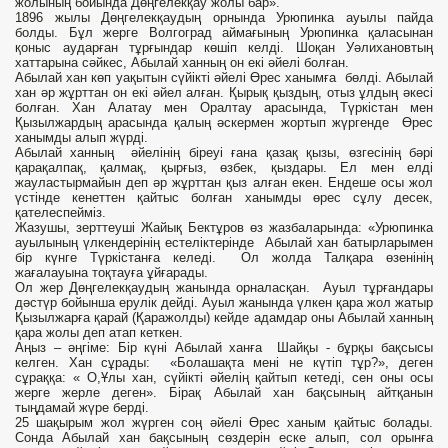
жолының бойында Дөңгелекқау жолы бар».
1896 жылы Дөңгелекқаудың орнында Урюпинка ауылы пайда
болды. Бұл жерге Волгоград аймағының Урюпинка қаласынан
қоныс аударған тұрғындар көшіп келді. Шоқан Уәлихановтың
хаттарына сәйкес, Абылай ханның он екі әйелі болған.
Абылай хан көп уақытын сүйікті әйелі Өрес ханымға бөлді. Абылай
хан əр жұрттан он екі əйел алған. Қырық қыздың, отыз ұлдың əкесі
болған. Хан Алатау мен Оралтау арасында, Түркістан мен
Қызылжардың арасында қалың əскермен жортып жүргенде Өрес
ханымды алып жүрді.
Абылай ханның əйелінің біреуі ғана қазақ қызы, өзгесінің бəрі
қарақалпақ, қалмақ, қырғыз, өзбек, қыздары. Ел мен елді
жауластырмайын деп əр жұрттан қыз алған екен. Ендеше осы жол
үстінде кенеттен қайтыс болған ханымды өрес сұлу десек,
қателеспейміз.
Жазушы, зерттеуші Жайық Бектұров өз жазбаларында: «Урюпинка
ауылының үлкендерінің естеліктерінде Абылай хан батырларымен
бір күнге Түркістанға келеді. Ол жолда Талқара өзенінің
жағалауына тоқтауға ұйғарады.
Ол жер Дөңгелекқаудың жанында орналасқан. Ауыл тұрғандары
дәстүр бойынша ерулік дейді. Ауыл жанында үлкен қара жол жатыр
Қызылжарға қарай (Қаражолды) кейде адамдар оны Абылай ханның
қара жолы деп атап кеткен.
Аңыз – әңгіме: Бір күні Абылай ханға Шайқы - бұрқы бақсысы
келген. Хан сұрады: «Болашақта мені не күтіп тұр?», деген
сұраққа: « О,Ұлы хан, сүйікті әйелің қайтып кетеді, сен оны осы
жерге жерле деген». Бірақ Абылай хан бақсының айтқанын
тыңдамай жүре берді.
25 шақырым жол жүрген соң әйелі Өрес ханым қайтыс болады.
Сонда Абылай хан бақсының сөздерін еске алып, сол орынға