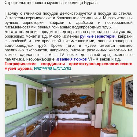
Строительство нового музея на городище Бурана.
Наряду с глиняной посудой демонстрируется и посуда из стекла.
Интересны керамические и бронзовые светильники. Многочисленны
ручные зернотерки, кайраки с арабской и несторианской
письменностями, звенья гончарных водопроводных труб.
Богата коллекция предметов декоративно-прикладного искусства,
бронзовых монет и т.д. Многочисленны
ручные зернотерки
,
кайраки
с арабской и несторианской письменностями, звенья гончарных
водопроводных труб. Кроме того, в музее имеется немало
различных экспонатов, например, рисунки различных животных на
камне, сделанные в VI - IV веках до нашей эры, каменные
памятники, изображающие
изваяния тюрков
VI - X веков и т.д.
Географические координаты архитектурно-археологического
музея Бурана:
N42°44'49 E75°15'01